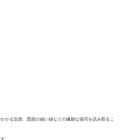
がかかる反面、図面の細い線などの繊細な描写を読み取るこ
ます。