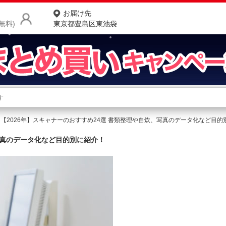
お届け先
無料)
東京都豊島区東池袋
商品をさがす
ランキングからさがす
ネ
【2026年】スキャナーのおすすめ24選 書類整理や自炊、写真のデータ化など目的
カテゴリ一覧からさがす
ポ
、写真のデータ化など目的別に紹介！
店
お
お客様サポート
ご利用ガイド