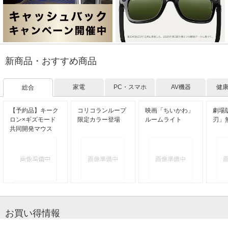
新商品・おすすめ商品
家電
PC・スマホ
AV機器
健
総合
【予約品】キーク
コリコランループ
映画「ちいかわ」
劇場
ロン×ギズモード
限定カラー登場
ルームライト
刃」
共同開発マウス
お買い得情報