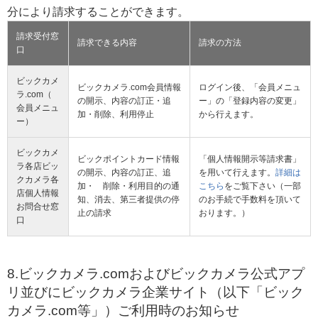
分により請求することができます。
請求受付窓
請求できる内容
請求の方法
口
ビックカメ
ビックカメラ.com会員情報
ログイン後、「会員メニュ
ラ.com
（
の開示、内容の訂正・追
ー」の「登録内容の変更」
会員メニュ
加・削除、利用停止
から行えます。
ー）
ビックカメ
ビックポイントカード情報
「個人情報開示等請求書」
ラ各店
ビッ
の開示、内容の訂正、追
を用いて行えます。
詳細は
クカメラ各
加・ 削除・利用目的の通
こちら
をご覧下さい（一部
店個人情報
知、消去、第三者提供の停
のお手続で手数料を頂いて
お問合せ窓
止の請求
おります。）
口
8.ビックカメラ.comおよびビックカメラ公式アプ
リ並びにビックカメラ企業サイト（以下「ビック
カメラ.com等」）ご利用時のお知らせ