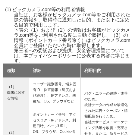
ビックカメラ.com等の利用者情報
当社は、お客様がビックカメラ.com等をご利用された
際の情報を、取得時に通知した目的、また以下に定め
る目的で利用します。
下表の（1）および（2）の情報はお客様がビックカメ
ラ.com等をご利用される度に自動で取得し、（3）の
情報（ポイントカード番号除く）はビックカメラ.com
会員にご登録いただいた時に取得します。
第三者への委託および提供、安全管理措置について
は、本プライバシーポリシーに公表する内容に準じま
す。
種類
詳細
利用目的
ユーザー識別番号、端末固
（1）
有ID、位置情報（緯度およ
端末に関す
バグ・エラーの追跡・改善
び経度）、IPアドレス、機
る情報
のため。
種名、OS、ブラウザなど
統計データの作成や最適化
された広告・クーポン・情
ポイントカード番号、アク
報配信を行うため。
セスログ（IPアドレス、利
当社のサービス・マーケテ
用日時、ページURL、
ィング活動を改善・充実さ
OS、ブラウザ、Cookie情
（2）
せる、または、新サービス