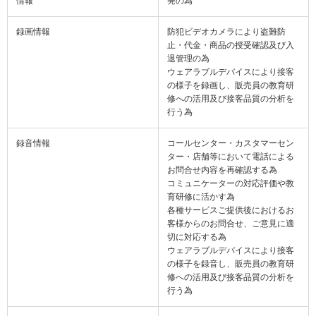
情報
発の為
録画情報
防犯ビデオカメラにより盗難防
止・代金・商品の授受確認及び入
退管理の為
ウェアラブルデバイスにより接客
の様子を録画し、販売員の教育研
修への活用及び接客品質の分析を
行う為
録音情報
コールセンター・カスタマーセン
ター・店舗等において電話による
お問合せ内容を再確認する為
コミュニケーターの対応評価や教
育研修に活かす為
各種サービスご提供後におけるお
客様からのお問合せ、ご意見に適
切に対応する為
ウェアラブルデバイスにより接客
の様子を録音し、販売員の教育研
修への活用及び接客品質の分析を
行う為