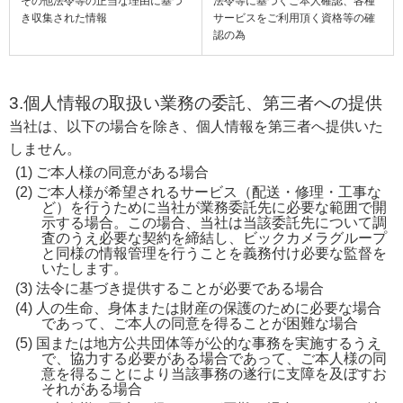
その他法令等の正当な理由に基づ
法令等に基づくご本人確認、各種
き収集された情報
サービスをご利用頂く資格等の確
認の為
3.個人情報の取扱い業務の委託、第三者への提供
当社は、以下の場合を除き、個人情報を第三者へ提供いた
しません。
ご本人様の同意がある場合
ご本人様が希望されるサービス（配送・修理・工事な
ど）を行うために当社が業務委託先に必要な範囲で開
示する場合。この場合、当社は当該委託先について調
査のうえ必要な契約を締結し、ビックカメラグループ
と同様の情報管理を行うことを義務付け必要な監督を
いたします。
法令に基づき提供することが必要である場合
人の生命、身体または財産の保護のために必要な場合
であって、ご本人の同意を得ることが困難な場合
国または地方公共団体等が公的な事務を実施するうえ
で、協力する必要がある場合であって、ご本人様の同
意を得ることにより当該事務の遂行に支障を及ぼすお
それがある場合