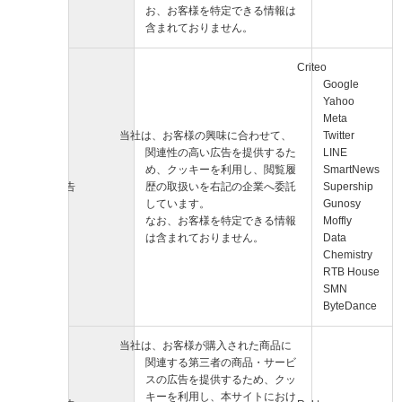
お、お客様を特定できる情報は
含まれておりません。
Criteo
Google
Yahoo
Meta
当社は、お客様の興味に合わせて、
Twitter
関連性の高い広告を提供するた
LINE
め、クッキーを利用し、閲覧履
SmartNews
広告
歴の取扱いを右記の企業へ委託
Supership
しています。
Gunosy
なお、お客様を特定できる情報
Moffly
は含まれておりません。
Data
Chemistry
RTB House
SMN
ByteDance
当社は、お客様が購入された商品に
関連する第三者の商品・サービ
スの広告を提供するため、クッ
キーを利用し、本サイトにおけ