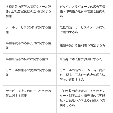
各種営業内容等の電話やメール連
ビックカメラグループの広告宣伝
絡及び広告宣伝物の送付に関する
物・印刷物の送付等営業ご案内の
情報
為
メールサービスの発行に関する情
取扱商品・サービスをメールにて
報
ご案内する為
各種懸賞等の応募受付に関する情
報酬を受ける権利者を特定する為
報
各種景品等の発送に関する情報
景品をご本人様にお届けする為
リコール情報等の提供に関する情
リコール商品のメーカー名、商品
報
名、型式、不具合の内容修理方法
等をご連絡する為
サービス向上を目的とした各種施
「お客様の声はがき」や各種アン
策に関する情報
ケート調査により販売員の接客態
度・言葉遣いの向上や品揃えを充
実させる為