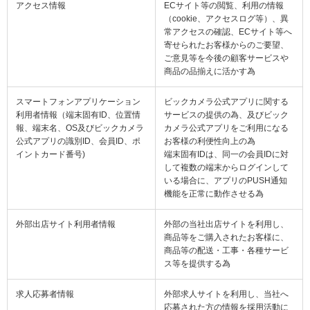
アクセス情報
ECサイト等の閲覧、利用の情報
（cookie、アクセスログ等）、異
常アクセスの確認、ECサイト等へ
寄せられたお客様からのご要望、
ご意見等を今後の顧客サービスや
商品の品揃えに活かす為
スマートフォンアプリケーション
ビックカメラ公式アプリに関する
利用者情報（端末固有ID、位置情
サービスの提供の為、及びビック
報、端末名、OS及びビックカメラ
カメラ公式アプリをご利用になる
公式アプリの識別ID、会員ID、ポ
お客様の利便性向上の為
イントカード番号)
端末固有IDは、同一の会員IDに対
して複数の端末からログインして
いる場合に、アプリのPUSH通知
機能を正常に動作させる為
外部出店サイト利用者情報
外部の当社出店サイトを利用し、
商品等をご購入されたお客様に、
商品等の配送・工事・各種サービ
ス等を提供する為
求人応募者情報
外部求人サイトを利用し、当社へ
応募された方の情報を採用活動に