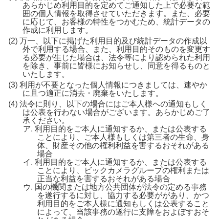
あらかじめ利用目的を定めてご通知した上で必要な範
囲の個人情報を取得させていただきます。また、必要
に応じて、お客様の特性をつかむため、統計データの
作成に利用します。
万一、以下に掲げた利用目的及び統計データの作成以
外で利用する場合、また、利用目的そのものを変更す
る必要が生じた場合は、法令等により認められた利用
を除き、事前に皆様にお知らせし、同意を得るものと
いたします。
利用が不要となった個人情報につきましては、速やか
に且つ適正に消去・廃棄をいたします。
法令に則り、以下の場合にはご本人様への通知もしく
は公表を行わない場合がございます。あらかじめご了
承ください。
利用目的をご本人に通知するか、または公表する
ことにより、ご本人様もしくは第三者の生命、身
体、財産その他の権利利益を害するおそれがある
場合
利用目的をご本人に通知するか、または公表する
ことにより、ビックカメラグループの権利または
正当な利益を害するおそれがある場合
国の機関または地方公共団体が法令の定める事務
を遂行するに対し、協力する必要ががあり、かつ
利用目的をご本人様に通知もしくは公表すること
によって、当該事務の遂行に支障をおよぼすおそ