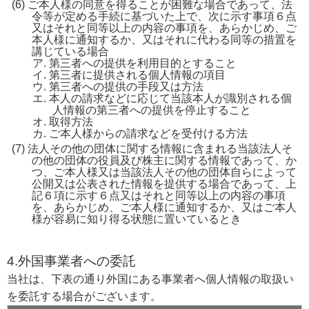
ご本人様の同意を得ることが困難な場合であって、法
令等が定める手続に基づいた上で、次に示す事項６点
又はそれと同等以上の内容の事項を、あらかじめ、ご
本人様に通知するか、又はそれに代わる同等の措置を
講じている場合
第三者への提供を利用目的とすること
第三者に提供される個人情報の項目
第三者への提供の手段又は方法
本人の請求などに応じて当該本人が識別される個
人情報の第三者への提供を停止すること
取得方法
ご本人様からの請求などを受付ける方法
法人その他の団体に関する情報に含まれる当該法人そ
の他の団体の役員及び株主に関する情報であって、か
つ、ご本人様又は当該法人その他の団体自らによって
公開又は公表された情報を提供する場合であって、上
記６項に示す６点又はそれと同等以上の内容の事項
を、あらかじめ、ご本人様に通知するか、又はご本人
様が容易に知り得る状態に置いているとき
4.外国事業者への委託
当社は、下表の通り外国にある事業者へ個人情報の取扱い
を委託する場合がございます。