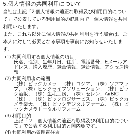
5.個人情報の共同利用について
当社は上記「2.個人情報の適正な取得及び利用目的につい
て」で公表している利用目的の範囲内で、個人情報を共同
利用いたします。
また、これら以外に個人情報の共同利用を行う場合は、ご
本人に対して必要となる事項を事前にお知らせいたしま
す。
共同利用する個人情報の項目
氏名、性別、生年月日、住所、電話番号、Eメールア
ドレス、購入履歴、録画情報、録音情報、アクセス情
報
共同利用者の範囲
（株）ビックカメラ、（株）コジマ、（株）ソフマッ
プ、（株）ビックライフソリューション、（株）ビッ
ク酒販、（株）生毛工房、（株）セレン、AirBIC
（株）、（株）ビックロジサービス、（株）ビックカ
メラ楽天、（株）ビックデジタルファーム、（株）ビ
ックカメラトータルリフォーム
利用目的
上記「２．個人情報の適正な取得及び利用目的につい
て」で公表する利用目的と同内容です。
共同利用の管理責任者