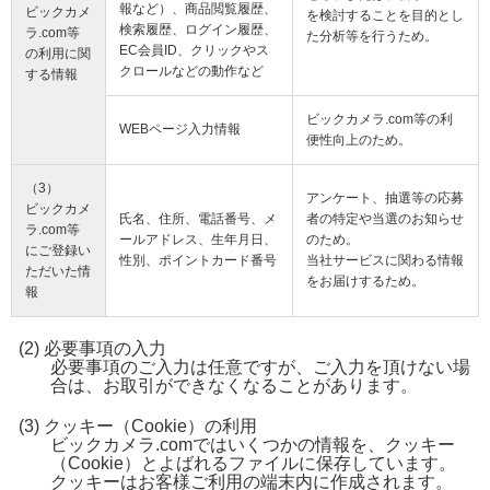
報など）、商品閲覧履歴、
ビックカメ
を検討することを目的とし
検索履歴、ログイン履歴、
ラ.com等
た分析等を行うため。
EC会員ID、クリックやス
の利用に関
クロールなどの動作など
する情報
ビックカメラ.com等の利
WEBページ入力情報
便性向上のため。
（3）
アンケート、抽選等の応募
ビックカメ
氏名、住所、電話番号、メ
者の特定や当選のお知らせ
ラ.com等
ールアドレス、生年月日、
のため。
にご登録い
性別、ポイントカード番号
当社サービスに関わる情報
ただいた情
をお届けするため。
報
必要事項の入力
必要事項のご入力は任意ですが、ご入力を頂けない場
合は、お取引ができなくなることがあります。
クッキー（Cookie）の利用
ビックカメラ.comではいくつかの情報を、クッキー
（Cookie）とよばれるファイルに保存しています。
クッキーはお客様ご利用の端末内に作成されます。