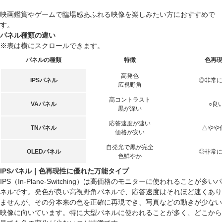
映画鑑賞やゲームで臨場感あふれる映像を楽しみたい方におすすめで
す。
パネル種類の違い
※表は横にスクロールできます。
パネルの種類
特徴
色再
高発色
IPSパネル
◎非常
広視野角
高コントラスト
VAパネル
○良
黒が深い
応答速度が速い
TNパネル
△やや
価格が安い
自発光で黒が完全
OLEDパネル
◎非常
色鮮やか
IPSパネル｜色再現性に優れた万能タイプ
IPS（In-Plane-Switching）は高価格のモニターに使われることが多いパ
ネルです。発色が良い高視野角パネルで、応答速度はそれほど速くあり
ませんが、その分本来の色を正確に再現でき、写真などの動きが少ない
映像に向いています。特に大型パネルに使われることが多く、どこから