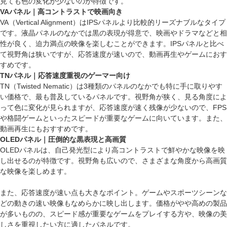
見ても色の変化が少ないのが特徴です。
VAパネル｜高コントラストで映画向き
VA（Vertical Alignment）はIPSパネルより比較的リーズナブルなタイプ
です。液晶パネルのなかでは黒の表現が得意で、映画やドラマなどと相
性が良く、迫力満点の映像を楽しむことができます。IPSパネルと比べ
て視野角は狭いですが、応答速度が速いので、動画再生やゲームにおす
すめです。
TNパネル｜応答速度重視のゲーマー向け
TN（Twisted Nematic）は3種類のパネルのなかでも特に手に取りやす
い価格で、最も普及しているパネルです。視野角が狭く、見る角度によ
って色に変化が見られますが、応答速度が速く残像が少ないので、FPS
や格闘ゲームといったスピードが重要なゲームに向いています。また、
動画再生にもおすすめです。
OLEDパネル｜圧倒的な黒表現と高画質
OLEDパネルは、自己発光型により高コントラストで鮮やかな映像を映
し出せるのが特徴です。視野角も広いので、さまざまな角度から高画質
な映像を楽しめます。
また、応答速度が速い点も大きなポイント。ゲームやスポーツシーンな
どの動きの速い映像もなめらかに映し出します。価格がやや高めの製品
が多いものの、スピード感が重要なゲームをプレイする方や、映像の美
しさを重視したい方に適したパネルです。