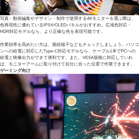
写真・動画編集やデザイン・制作で使用する4Kモニターを選ぶ際は、
色再現性に優れているIPSやOLEDパネルがおすすめ。広域色対応・
HDR対応モデルなら、より正確な色を表現可能です。
作業効率を高めたい方は、接続端子などもチェックしましょう。パソコ
ンへの給電に対応したType-C対応モデルなら、ケーブル1本でPCへの
給電と映像出力ができて便利です。また、VESA規格に対応していれ
ば、モニターアームに取り付けて自分に合った位置で作業できます。
ゲーミング向け