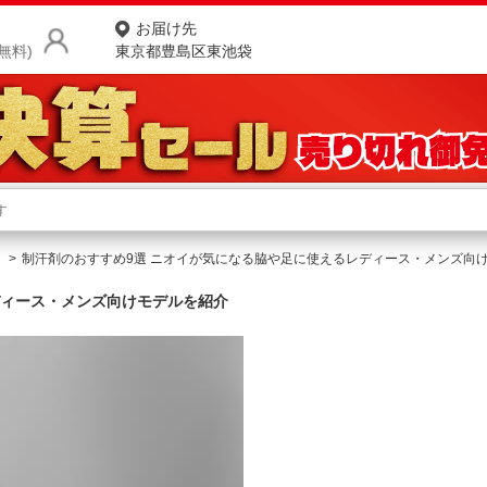
お届け先
無料)
東京都豊島区東池袋
商品をさがす
ランキングからさがす
ネ
制汗剤のおすすめ9選 ニオイが気になる脇や足に使えるレディース・メンズ向
カテゴリ一覧からさがす
ポ
ディース・メンズ向けモデルを紹介
店
お
お客様サポート
ご利用ガイド