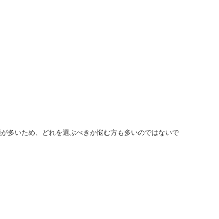
人窓口
R情報
nglish / 中文
類が多いため、どれを選ぶべきか悩む方も多いのではないで