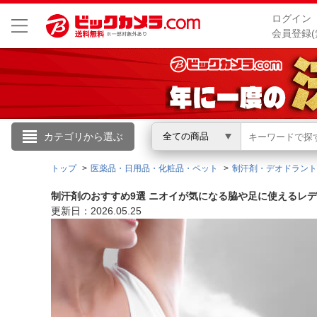
ログイン
会員登録(
こんにちは
カテゴリから選ぶ
全ての商品
ログイン
トップ
医薬品・日用品・化粧品・ペット
制汗剤・デオドラント
制汗剤のおすすめ9選 ニオイが気になる脇や足に使えるレ
新規会員登録
更新日：2026.05.25
会員メニュー
お買いもの履歴
閲覧履歴