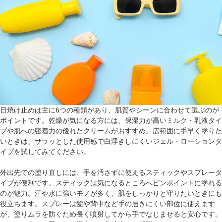
日焼け止めは主に6つの種類があり、肌質やシーンに合わせて選ぶのが
ポイントです。乾燥が気になる方には、保湿力が高いミルク・乳液タイ
プや肌への密着力の優れたクリームがおすすめ。広範囲に手早く塗りた
いときは、サラッとした使用感で白浮きしにくいジェル・ローションタ
イプを試してみてください。
外出先での塗り直しには、手を汚さずに使えるスティックやスプレータ
イプが便利です。スティックは気になるところへピンポイントに塗れる
のが魅力。汗や水に強いモノが多く、肌をしっかりと守りたいときにも
役立ちます。スプレーは髪や背中など手の届きにくい部位に使えます
が、塗りムラを防ぐため長く噴射してから手でなじませると安心です。