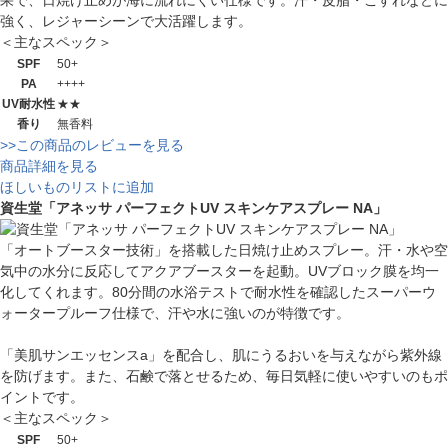
果で、日焼け止めが海に流れにくい仕様です。汗・皮脂・こすれなどに
強く、レジャーシーンで大活躍します。
＜主なスペック＞
SPF
50+
PA
++++
UV耐水性
★★
香り
無香料
>>この商品のレビューを見る
商品詳細を見る
ほしいものリストに追加
資生堂「アネッサ パーフェクトUV スキンケアスプレー NA」
「オートブースター技術」を搭載した日焼け止めスプレー。汗・水や空
気中の水分に反応してアクアブースターを起動。UVブロック膜を均一
化してくれます。80分間の水浴テストで耐水性を確認したスーパーウ
ォータープルーフ仕様で、汗や水に強いのが特徴です。
「美肌サンエッセンスa」を配合し、肌にうるおいを与えながら紫外線
を防げます。また、石鹸で落とせるため、毎日気軽に使いやすいのもポ
イントです。
＜主なスペック＞
SPF
50+