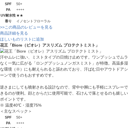
SPF
50+
PA
++++
UV耐水性
★★
香り
イノセントフローラル
>>この商品のレビューを見る
商品詳細を見る
ほしいものリストに追加
花王「Biore（ビオレ）アスリズム プロテクトミスト」
汗やムレに強い、ミストタイプの日焼け止めです。ワンプッシュでムラ
なく一気に広がる「ロングプッシュノンガスミスト」が特徴。高温多湿
な環境（※）にも耐えられると謳われており、汗ばむ日やアウトドアシ
ーンで使うのもおすすめです。
逆さまにしても噴射される設計なので、背中や脚にも手軽にスプレーで
きるのが便利。顔とからだに使用可能で、石けんで落とせるのも嬉しい
ポイントです。
※ 温度40℃・湿度75%
＜主なスペック＞
SPF
50+
PA
++++