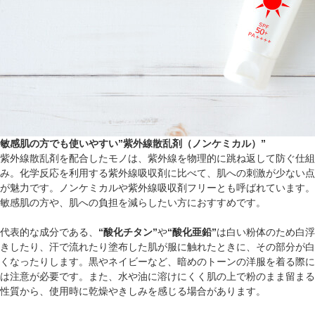
敏感肌の方でも使いやすい”紫外線散乱剤（ノンケミカル）”
紫外線散乱剤を配合したモノは、紫外線を物理的に跳ね返して防ぐ仕組
み。化学反応を利用する紫外線吸収剤に比べて、肌への刺激が少ない点
が魅力です。ノンケミカルや紫外線吸収剤フリーとも呼ばれています。
敏感肌の方や、肌への負担を減らしたい方におすすめです。
代表的な成分である、
“酸化チタン”
や
“酸化亜鉛”
は白い粉体のため白浮
きしたり、汗で流れたり塗布した肌が服に触れたときに、その部分が白
くなったりします。黒やネイビーなど、暗めのトーンの洋服を着る際に
は注意が必要です。また、水や油に溶けにくく肌の上で粉のまま留まる
性質から、使用時に乾燥やきしみを感じる場合があります。