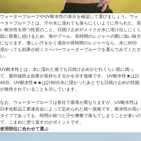
ウォータープルーフやUV耐水性の表示を確認して選びましょう。ウォ
ータープルーフとは、汗や水に濡れても落ちにくいように作られた、高
い耐水性を持つ性質のこと。日焼け止めやメイクが水に溶け出しにくく
肌に密着し続けるため、海やプール、長時間のレジャーの際に強い味方
になります。激しい汗をかく場合や長時間のレジャーなら、水に80分
浸かっても効果が続くスーパーウォータープルーフを選んでみてくださ
い。
UV耐水性とは、水に濡れた後でも日焼け止めがどれくらい肌に残っ
て、紫外線防止効果が長持ちするかを示す規格です。 UV耐水性★は計
40分、UV耐水性★★は計80分水に浸かったあとでも日焼け止めの性能
が維持されていることを示しています。
なお、ウォータープルーフは各社で基準が異なりますが、UV耐水性は
日本化粧品工業連合会によって定められた統一規格です。耐水性が高い
タイプであっても、時間が経つと汗や摩擦で落ちてしまうことが多いの
で、こまめに塗り直すのがポイントです。
使用部位に合わせて選ぶ