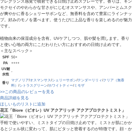
フレグランス感覚で噴射できる日焼け止めスプレーです。香りは、キン
モクセイのやわらかな甘さがにじむオスマンサスや、アンバーとムスク
が爽やかに香るシェリーサボンなど、無香料を含めて豊富にラインナッ
プ。好みのモノを選べます。使うたびに上品な香りを楽しめるのが魅力
です。
植物由来の保湿成分を含有。UVケアしつつ、肌や髪を潤します。香り
と使い心地の両方にこだわりたい方におすすめの日焼け止めです。
＜主なスペック＞
SPF
50+
PA
++++
UV耐
-
水性
マグノリア
/
オスマンサス
/
シェリーサボン
/
テンダーリリィ
/
クリア（無香
香り
料）
/
シトラスグリーン
/
ホワイトティー
/
ミモザ
>>この商品のレビューを見る
商品詳細を見る
ほしいものリストに追加
花王「Biore（ビオレ）UV アクアリッチ アクアプロテクトミスト」
手軽で使いやすい、ミストタイプの日焼け止めです。ミストが肌にかか
るとジェル状に変わって、肌にピタッと密着するのが特徴です。顔・か