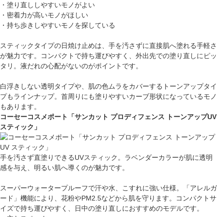
・塗り直ししやすいモノがよい
・密着力が高いモノがほしい
・持ち歩きしやすいモノを探している
スティックタイプの日焼け止めは、手を汚さずに直接肌へ塗れる手軽さ
が魅力です。コンパクトで持ち運びやすく、外出先での塗り直しにピッ
タリ。液だれの心配がないのがポイントです。
白浮きしない透明タイプや、肌の色ムラをカバーするトーンアップタイ
プもラインナップ。首周りにも塗りやすいカーブ形状になっているモノ
もあります。
コーセーコスメポート「サンカット プロディフェンス トーンアップUV
スティック」
手を汚さず直塗りできるUVスティック。ラベンダーカラーが肌に透明
感を与え、明るい肌へ導くのが魅力です。
スーパーウォータープルーフで汗や水、こすれに強い仕様。「アレルガ
ード」機能により、花粉やPM2.5などから肌を守ります。コンパクトサ
イズで持ち運びやすく、日中の塗り直しにおすすめのモデルです。