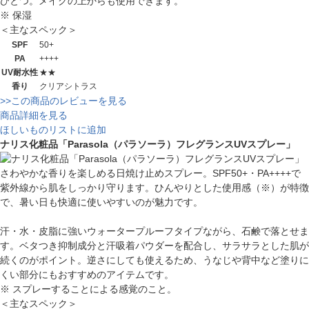
ひとつ。メイクの上からも使用できます。
※ 保湿
＜主なスペック＞
SPF
50+
PA
++++
UV耐水性
★★
香り
クリアシトラス
>>この商品のレビューを見る
商品詳細を見る
ほしいものリストに追加
ナリス化粧品「Parasola（パラソーラ）フレグランスUVスプレー」
さわやかな香りを楽しめる日焼け止めスプレー。SPF50+・PA++++で
紫外線から肌をしっかり守ります。ひんやりとした使用感（※）が特徴
で、暑い日も快適に使いやすいのが魅力です。
汗・水・皮脂に強いウォータープルーフタイプながら、石鹸で落とせま
す。ベタつき抑制成分と汗吸着パウダーを配合し、サラサラとした肌が
続くのがポイント。逆さにしても使えるため、うなじや背中など塗りに
くい部分にもおすすめのアイテムです。
※ スプレーすることによる感覚のこと。
＜主なスペック＞