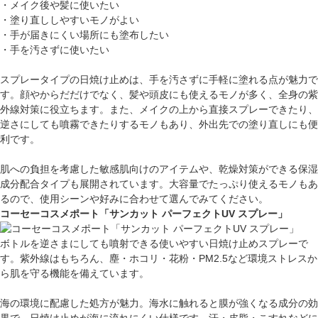
・メイク後や髪に使いたい
・塗り直ししやすいモノがよい
・手が届きにくい場所にも塗布したい
・手を汚さずに使いたい
スプレータイプの日焼け止めは、手を汚さずに手軽に塗れる点が魅力で
す。顔やからだだけでなく、髪や頭皮にも使えるモノが多く、全身の紫
外線対策に役立ちます。また、メイクの上から直接スプレーできたり、
逆さにしても噴霧できたりするモノもあり、外出先での塗り直しにも便
利です。
肌への負担を考慮した敏感肌向けのアイテムや、乾燥対策ができる保湿
成分配合タイプも展開されています。大容量でたっぷり使えるモノもあ
るので、使用シーンや好みに合わせて選んでみてください。
コーセーコスメポート「サンカット パーフェクトUV スプレー」
ボトルを逆さまにしても噴射できる使いやすい日焼け止めスプレーで
す。紫外線はもちろん、塵・ホコリ・花粉・PM2.5など環境ストレスか
ら肌を守る機能を備えています。
海の環境に配慮した処方が魅力。海水に触れると膜が強くなる成分の効