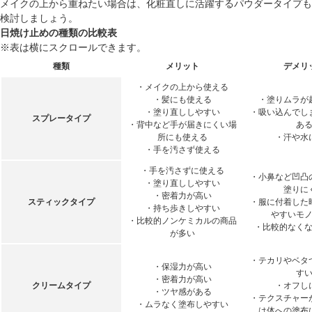
メイクの上から重ねたい場合は、化粧直しに活躍するパウダータイプも
検討しましょう。
日焼け止めの種類の比較表
※表は横にスクロールできます。
種類
メリット
デメリ
・メイクの上から使える
・髪にも使える
・塗りムラが
・塗り直ししやすい
・吸い込んでし
スプレータイプ
・背中など手が届きにくい場
あ
所にも使える
・汗や水
・手を汚さず使える
・手を汚さずに使える
・小鼻など凹凸
・塗り直ししやすい
塗りに
・密着力が高い
スティックタイプ
・服に付着した
・持ち歩きしやすい
やすいモ
・比較的ノンケミカルの商品
・比較的なく
が多い
・テカリやベタ
・保湿力が高い
す
・密着力が高い
クリームタイプ
・オフし
・ツヤ感がある
・テクスチャー
・ムラなく塗布しやすい
は体への塗布