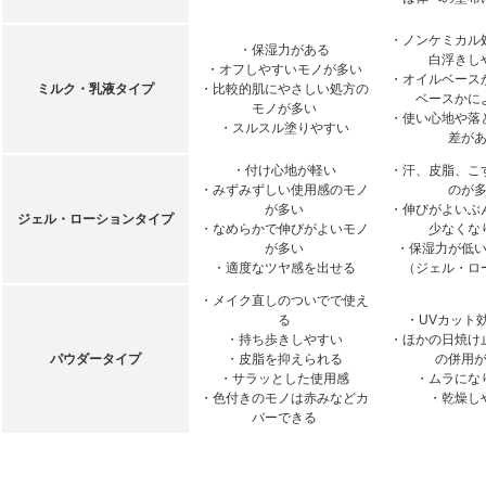
・ノンケミカル
・保湿力がある
白浮きし
・オフしやすいモノが多い
・オイルベース
ミルク・乳液タイプ
・比較的肌にやさしい処方の
ベースかに
モノが多い
・使い心地や落
・スルスル塗りやすい
差が
・付け心地が軽い
・汗、皮脂、こ
・みずみずしい使用感のモノ
のが
が多い
・伸びがよいぶ
ジェル・ローションタイプ
・なめらかで伸びがよいモノ
少なくな
が多い
・保湿力が低
・適度なツヤ感を出せる
（ジェル・ロ
・メイク直しのついでで使え
る
・UVカット
・持ち歩きしやすい
・ほかの日焼け
パウダータイプ
・皮脂を抑えられる
の併用
・サラッとした使用感
・ムラにな
・色付きのモノは赤みなどカ
・乾燥し
バーできる