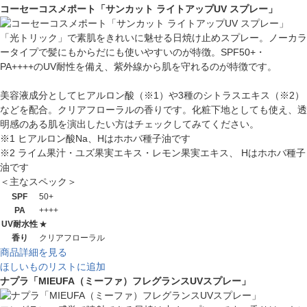
コーセーコスメポート「サンカット ライトアップUV スプレー」
「光トリック」で素肌をきれいに魅せる日焼け止めスプレー。ノーカラ
ータイプで髪にもからだにも使いやすいのが特徴。SPF50+・
PA++++のUV耐性を備え、紫外線から肌を守れるのが特徴です。
美容液成分としてヒアルロン酸（※1）や3種のシトラスエキス（※2）
などを配合。クリアフローラルの香りです。化粧下地としても使え、透
明感のある肌を演出したい方はチェックしてみてください。
※1 ヒアルロン酸Na、Hはホホバ種子油です
※2 ライム果汁・ユズ果実エキス・レモン果実エキス、 Hはホホバ種子
油です
＜主なスペック＞
SPF
50+
PA
++++
UV耐水性
★
香り
クリアフローラル
商品詳細を見る
ほしいものリストに追加
ナプラ「MIEUFA（ミーファ）フレグランスUVスプレー」