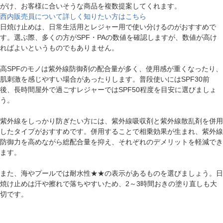
がけ、お客様に合いそうな商品を複数提案してくれます。
西内販売員について詳しく知りたい方はこちら
日焼け止めは、日常生活用とレジャー用で使い分けるのがおすすめで
す。選ぶ際、多くの方がSPF・PAの数値を確認しますが、数値が高け
ればよいというものでもありません。
高SPFのモノは紫外線防御剤の配合量が多く、使用感が重くなったり、
肌刺激を感じやすい場合があったりします。普段使いにはSPF30前
後、長時間屋外で過ごすレジャーではSPF50程度を目安に選びましょ
う。
紫外線をしっかり防ぎたい方には、紫外線吸収剤と紫外線散乱剤を併用
したタイプがおすすめです。併用することで相乗効果が生まれ、紫外線
防御力を高めながら総配合量を抑え、それぞれのデメリットを軽減でき
ます。
また、海やプールでは耐水性★★の表示があるものを選びましょう。日
焼け止めは汗や擦れで落ちやすいため、2～3時間おきの塗り直しも大
切です。