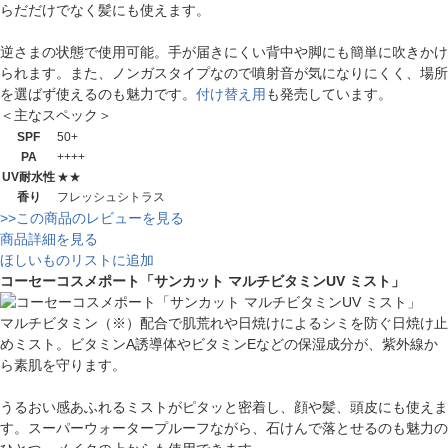
らだだけでなく髪にも使えます。
逆さまの状態で使用可能。手が届きにくい背中や脚にも簡単に吹きかけ
られます。また、ノンガスタイプなので噴射音が気になりにくく、場所
を選ばず使えるのも魅力です。
付け替え用
も発売しています。
＜主なスペック＞
SPF
50+
PA
++++
UV耐水性
★★
香り
フレッシュシトラス
>>この商品のレビューを見る
商品詳細を見る
ほしいものリストに追加
コーセーコスメポート「サンカット マルチビタミンUV ミスト」
マルチビタミン（※）配合で肌荒れや日焼けによるシミを防ぐ日焼け止
めミスト。ビタミンA誘導体やビタミンEなどの保湿成分が、紫外線か
ら素肌を守ります。
うるおい感あふれるミストがピタッと密着し、顔や髪、頭皮にも使えま
す。スーパーウォータープルーフながら、石けんで落とせるのも魅力の