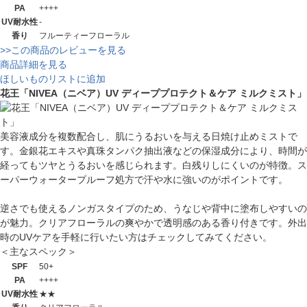
PA
++++
UV耐水性
-
香り
フルーティーフローラル
>>この商品のレビューを見る
商品詳細を見る
ほしいものリストに追加
花王「NIVEA（ニベア）UV ディーププロテクト＆ケア ミルクミスト」
美容液成分を複数配合し、肌にうるおいを与える日焼け止めミストで
す。金銀花エキスや真珠タンパク抽出液などの保湿成分により、時間が
経ってもツヤとうるおいを感じられます。白残りしにくいのが特徴。ス
ーパーウォータープルーフ処方で汗や水に強いのがポイントです。
逆さでも使えるノンガスタイプのため、うなじや背中に塗布しやすいの
が魅力。クリアフローラルの爽やかで透明感のある香り付きです。外出
時のUVケアを手軽に行いたい方はチェックしてみてください。
＜主なスペック＞
SPF
50+
PA
++++
UV耐水性
★★