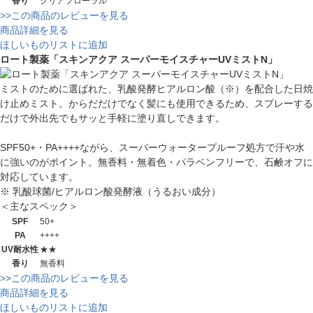
香り
クリアフローラル
>>この商品のレビューを見る
商品詳細を見る
ほしいものリストに追加
ロート製薬「スキンアクア スーパーモイスチャーUVミストN」
ミストのために選ばれた、乳酸発酵ヒアルロン酸（※）を配合した日焼
け止めミスト。からだだけでなく髪にも使用できるため、スプレーする
だけで外出先でもサッと手軽に塗り直しできます。
SPF50+・PA++++ながら、スーパーウォータープルーフ処方で汗や水
に強いのがポイント。無香料・無着色・パラベンフリーで、石鹸オフに
対応しています。
※ 乳酸球菌/ヒアルロン酸発酵液（うるおい成分）
＜主なスペック＞
SPF
50+
PA
++++
UV耐水性
★★
香り
無香料
>>この商品のレビューを見る
商品詳細を見る
ほしいものリストに追加