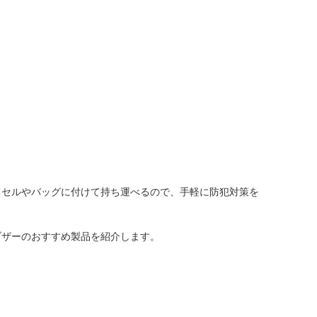
人窓口
R情報
nglish / 中文
ドセルやバッグに付けて持ち運べるので、手軽に防犯対策を
ブザーのおすすめ製品を紹介します。