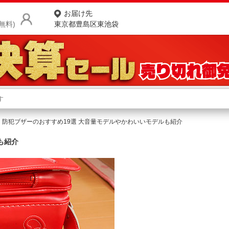
お届け先
無料)
東京都豊島区東池袋
商品をさがす
ランキングからさがす
ネ
防犯ブザーのおすすめ19選 大音量モデルやかわいいモデルも紹介
カテゴリ一覧からさがす
ポ
も紹介
店
お
お客様サポート
ご利用ガイド