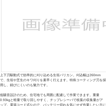
上下刃駆動式で効率的に刈り込める生垣バリカン。刈込幅は260mm
で、生垣や芝生のキワ刈りを素早く行えます。特殊コーティング刃を採
用し、錆びにくいのも魅力です。
低騒音設計のため、住宅地でも周囲に配慮して作業できます。重量
0.93kgと軽量で取り回しやすく、チップレシーバで枝葉の収集量がア
ップ。電源コード式なので、バッテリー切れを気にせず作業したい方に