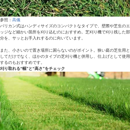
参照：
高儀
バリカン式はハンディサイズのコンパクトなタイプで、壁際や芝生のエ
ッジなど細かい箇所を刈り込むのにおすすめ。芝刈り機で刈り残した部
分を、サッとお手入れするのに向いています。
また、小さいので置き場所に困らないのがポイント。狭い庭の芝生用と
してだけでなく、ほかのタイプの芝刈り機と併用し、仕上げとして使用
するのもおすすめです。
刈り取れる“幅”と“高さ”をチェック