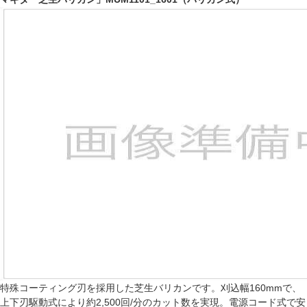
特殊コーティング刃を採用した芝生バリカンです。刈込幅160mmで、
上下刃駆動式により約2,500回/分のカット数を実現。電源コード式で安