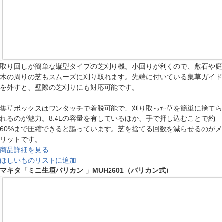
取り回しが簡単な縦型タイプの芝刈り機。小回りが利くので、敷石や庭
木の周りの芝もスムーズに刈り取れます。先端に付いている集草ガイド
を外すと、壁際の芝刈りにも対応可能です。
集草ボックスはワンタッチで着脱可能で、刈り取った草を簡単に捨てら
れるのが魅力。8.4Lの容量を有しているほか、手で押し込むことで約
60%まで圧縮できると謳っています。芝を捨てる回数を減らせるのがメ
リットです。
商品詳細を見る
ほしいものリストに追加
マキタ「ミニ生垣バリカン 」MUH2601（バリカン式）