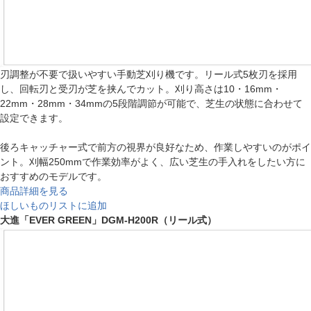
刃調整が不要で扱いやすい手動芝刈り機です。リール式5枚刃を採用
し、回転刃と受刃が芝を挟んでカット。刈り高さは10・16mm・
22mm・28mm・34mmの5段階調節が可能で、芝生の状態に合わせて
設定できます。
後ろキャッチャー式で前方の視界が良好なため、作業しやすいのがポイ
ント。刈幅250mmで作業効率がよく、広い芝生の手入れをしたい方に
おすすめのモデルです。
商品詳細を見る
ほしいものリストに追加
大進「EVER GREEN」DGM-H200R（リール式）