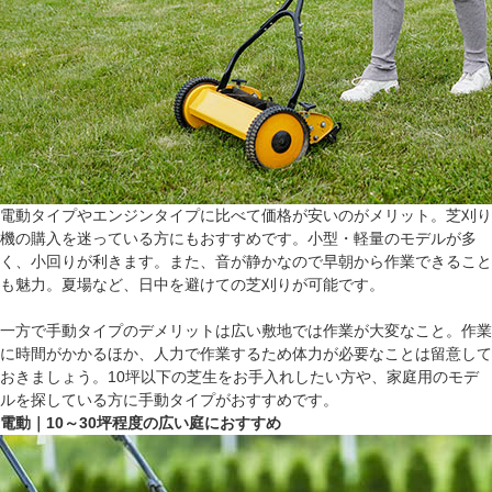
電動タイプやエンジンタイプに比べて価格が安いのがメリット。芝刈り
機の購入を迷っている方にもおすすめです。小型・軽量のモデルが多
く、小回りが利きます。また、音が静かなので早朝から作業できること
も魅力。夏場など、日中を避けての芝刈りが可能です。
一方で手動タイプのデメリットは広い敷地では作業が大変なこと。作業
に時間がかかるほか、人力で作業するため体力が必要なことは留意して
おきましょう。10坪以下の芝生をお手入れしたい方や、家庭用のモデ
ルを探している方に手動タイプがおすすめです。
電動｜10～30坪程度の広い庭におすすめ