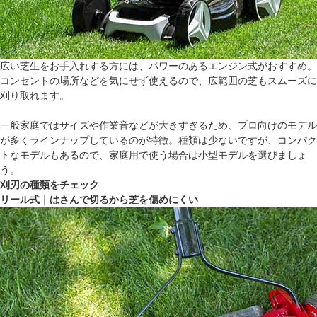
広い芝生をお手入れする方には、パワーのあるエンジン式がおすすめ。
コンセントの場所などを気にせず使えるので、広範囲の芝もスムーズに
刈り取れます。
一般家庭ではサイズや作業音などが大きすぎるため、プロ向けのモデル
が多くラインナップしているのが特徴。種類は少ないですが、コンパク
トなモデルもあるので、家庭用で使う場合は小型モデルを選びましょ
う。
刈刃の種類をチェック
リール式｜はさんで切るから芝を傷めにくい