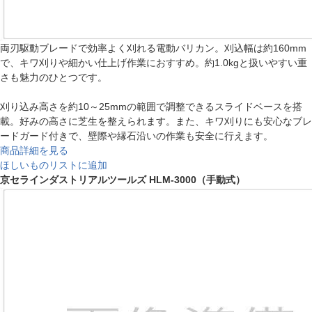
両刃駆動ブレードで効率よく刈れる電動バリカン。刈込幅は約160mm
で、キワ刈りや細かい仕上げ作業におすすめ。約1.0kgと扱いやすい重
さも魅力のひとつです。
刈り込み高さを約10～25mmの範囲で調整できるスライドベースを搭
載。好みの高さに芝生を整えられます。また、キワ刈りにも安心なブレ
ードガード付きで、壁際や縁石沿いの作業も安全に行えます。
商品詳細を見る
ほしいものリストに追加
京セラインダストリアルツールズ HLM-3000（手動式）