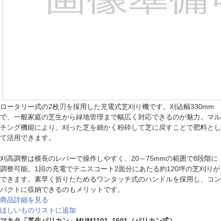
ロータリー式の2枚刃を採用した充電式芝刈り機です。刈込幅330mm
で、一般家庭の芝生から緑地管理まで幅広く対応できるのが魅力。マル
チング機能により、刈った芝を細かく粉砕して芝に戻すことで肥料とし
て活用できます。
刈高調整は横長のレバーで操作しやすく、20～75mmの範囲で8段階に
調整可能。1回の充電でテニスコート2面分にあたる約120坪の芝刈りが
できます。素早く折りたためるワンタッチ式のハンドルを採用し、コン
パクトに収納できるのもメリットです。
商品詳細を見る
ほしいものリストに追加
マキタ「芝生バリカン」MUM1101_1601（バリカン式）