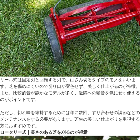
リール式は固定刃と回転する刃で、はさみ切るタイプのモノをいいま
す。芝を傷めにくいので切り口が変色せず、美しく仕上がるのが特徴。
また、比較的音が静かなモデルが多く、近隣への騒音を気にせず使える
のがポイントです。
ただし、切れ味を維持するためには年に数回、すり合わせの調節などの
メンテナンスをする必要があります。芝生の美しい仕上がりを重視する
方におすすめです。
ロータリー式｜長さのある芝を刈るのが得意