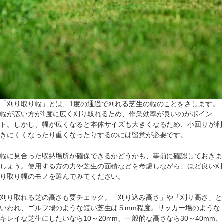
「刈り取り幅」とは、1度の通過で刈れる芝生の幅のことをさします。
幅が広い方が1度に広く刈り取れるため、作業効率が良いのがポイン
ト。しかし、幅が広くなると本体サイズも大きくなるため、小回りが利
きにくくなったり重くなったりするのには留意が必要です。
幅に見合った収納場所が確保できるかどうかも、事前に確認しておきま
しょう。使用する方の力や芝生の面積などを考慮しながら、ほど良い刈
り取り幅のモノを選んでみてください。
刈り取れる芝の高さも要チェック。「刈り込み高さ」や「刈り高さ」と
いわれ、ゴルフ場のような短い芝生は５mm程度。サッカー場のような
キレイな芝生にしたいなら10～20mm、一般的な高さなら30～40mm、