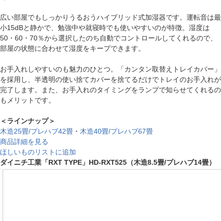
広い部屋でもしっかりうるおうハイブリッド式加湿器です。運転音は最
小15dBと静かで、勉強中や就寝時でも使いやすいのが特徴。湿度は
50・60・70％から選択したのち自動でコントロールしてくれるので、
部屋の状態に合わせて湿度をキープできます。
お手入れしやすいのも魅力のひとつ。「カンタン取替えトレイカバー」
を採用し、半透明の使い捨てカバーを捨てるだけでトレイのお手入れが
完了します。また、お手入れのタイミングをランプで知らせてくれるの
もメリットです。
＜ラインナップ＞
木造25畳/プレハブ42畳
・
木造40畳/プレハブ67畳
商品詳細を見る
ほしいものリストに追加
ダイニチ工業「RXT TYPE」HD-RXT525（木造8.5畳/プレハブ14畳）