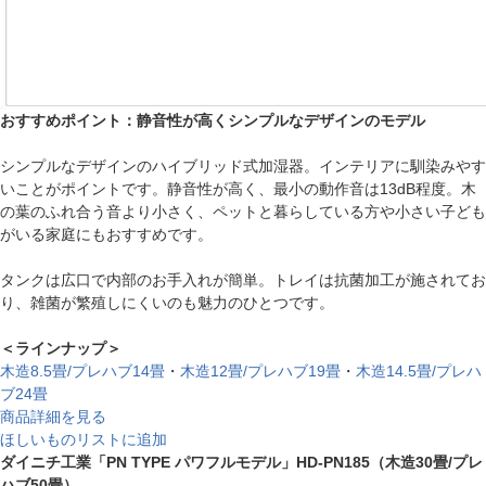
おすすめポイント：静音性が高くシンプルなデザインのモデル
シンプルなデザインのハイブリッド式加湿器。インテリアに馴染みやす
いことがポイントです。静音性が高く、最小の動作音は13dB程度。木
の葉のふれ合う音より小さく、ペットと暮らしている方や小さい子ども
がいる家庭にもおすすめです。
タンクは広口で内部のお手入れが簡単。トレイは抗菌加工が施されてお
り、雑菌が繁殖しにくいのも魅力のひとつです。
＜ラインナップ＞
木造8.5畳/プレハブ14畳
・
木造12畳/プレハブ19畳
・
木造14.5畳/プレハ
ブ24畳
商品詳細を見る
ほしいものリストに追加
ダイニチ工業「PN TYPE パワフルモデル」HD-PN185（木造30畳/プレ
ハブ50畳）