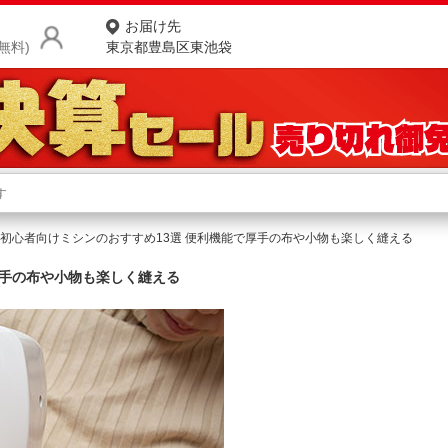
お届け先
無料)
東京都豊島区東池袋
商品をさがす
ランキングからさがす
ネ
年】初心者向けミシンのおすすめ13選 便利機能で厚手の布や小物も楽しく縫える
カテゴリ一覧からさがす
ポ
厚手の布や小物も楽しく縫える
店
お
お客様サポート
ご利用ガイド