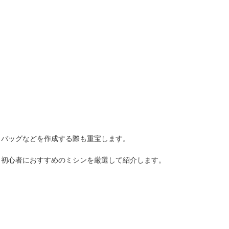
人窓口
R情報
nglish / 中文
トバッグなどを作成する際も重宝します。
、初心者におすすめのミシンを厳選して紹介します。