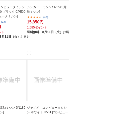
r コンピュータミシン
シンガー ミシン SN55e [電
550 ブラック CPE00
動ミシン]
ピュータミシン]
(40)
15,850円
(33)
円
1,585ポイント
イント
送料無料、
8月11日（火）
お届
8月11日（火）
お届
け
動ミシン SN185
ジャノメ コンピュータミシ
ン]
ン ホワイト IJ501 [コンピュー