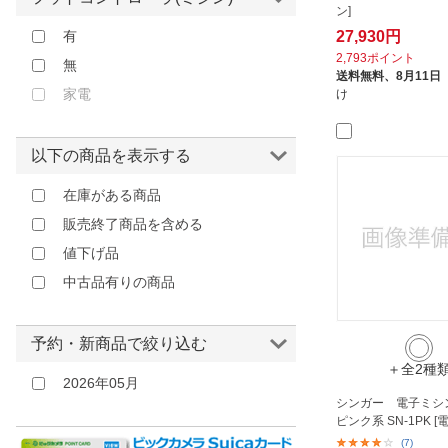
ン]
有
27,930円
2,793ポイント
無
送料無料、
8月11日
家電
け
以下の商品を表示する
在庫がある商品
販売終了商品を含める
値下げ品
中古品有りの商品
予約・新商品で絞り込む
＋全2種
2026年05月
シンガー 電子ミシン D
ピンク系 SN-1PK 
(7)