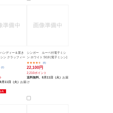
ハンディー＆置き
シンガー ルーペ付電子ミシ
ミシン クラッフィー
ン ホワイト SI18 [電子ミシン]
(6)
22,100円
(2)
2,210ポイント
ト
送料無料、
8月11日（火）
お届
8月11日（火）
お届
け