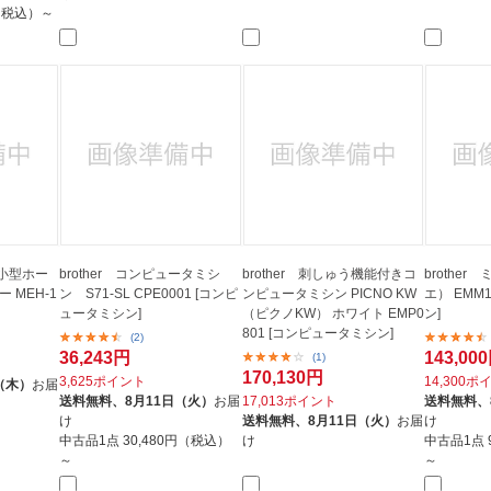
円（税込）～
小型ホー
brother コンピュータミシ
brother 刺しゅう機能付きコ
brother
 MEH-1
ン S71-SL CPE0001 [コンピ
ンピュータミシン PICNO KW
エ） EMM
ュータミシン]
（ピクノKW） ホワイト EMP0
ン]
801 [コンピュータミシン]
(2)
36,243円
143,00
(1)
170,130円
3,625ポイント
14,300ポ
（木）
お届
送料無料、
8月11日（火）
お届
17,013ポイント
送料無料、
け
送料無料、
8月11日（火）
お届
け
中古品1点
30,480円（税込）
け
中古品1点
～
～