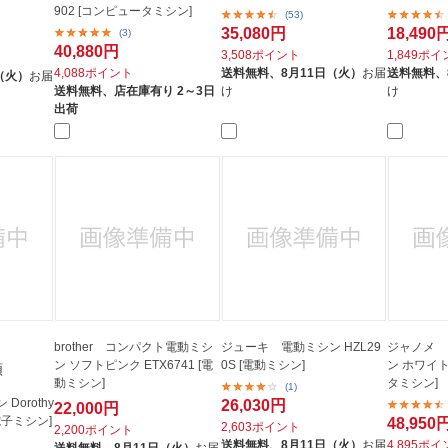
902 [コンピュータミシン]
(53)
35,080円
18,490
(3)
40,880円
3,508ポイント
1,849ポ
4,088ポイント
送料無料、
8月11日（火）
お届
送料無料、
（火）
お届
送料無料、
店在庫有り 2～3日
け
け
出荷
brother コンパクト電動ミシ
ジューキ 電動ミシン HZL29
ジャノメ 
ン ソフトピンク ETX6741 [電
0S [電動ミシン]
ン ホワイト 
類
動ミシン]
タミシン]
(1)
orothy
26,030円
22,000円
[電子ミシン]
48,950
2,603ポイント
2,200ポイント
送料無料、
8月11日（火）
お届
4,895ポ
送料無料、
8月11日（火）
お届