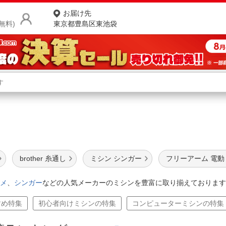
お届け先
無料)
東京都豊島区東池袋
商品をさがす
ランキングからさがす
ネ
ン
カテゴリ一覧からさがす
ポ
店
brother 糸通し
ミシン シンガー
フリーアーム 電動
お
メ
、
シンガー
などの人気メーカーのミシンを豊富に取り揃えております
お客様サポート
すめ特集
初心者向けミシンの特集
コンピューターミシンの特集
ご利用ガイド