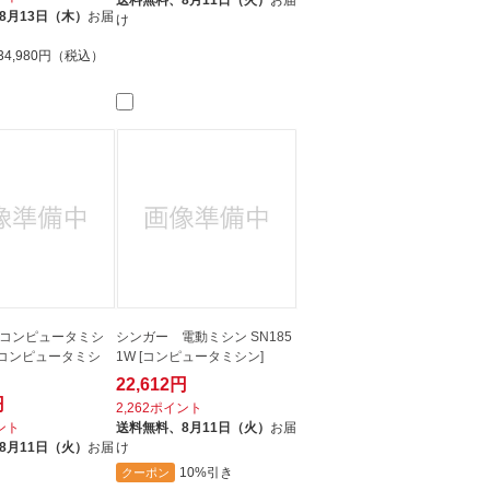
8月13日（木）
お届
け
34,980円（税込）
コンピュータミシ
シンガー 電動ミシン SN185
0 [コンピュータミシ
1W [コンピュータミシン]
22,612円
円
2,262ポイント
イント
送料無料、
8月11日（火）
お届
8月11日（火）
お届
け
10%引き
クーポン