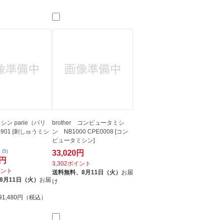
 ミシン parie（パリ
brother コンピュータミシ
1901 [刺しゅうミシ
ン NB1000 CPE0008 [コン
ピュータミシン]
(5)
33,020円
0円
3,302ポイント
イント
送料無料、
8月11日（火）
お届
8月11日（火）
お届
け
91,480円（税込）