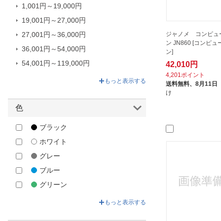
ドロシー｜Dorothy
1,001円～19,000円
ネッキ｜Necchi
19,001円～27,000円
ハッピージャパン｜HappyJapan
ジャノメ コンピュ
27,001円～36,000円
ン JN860 [コンピ
ベビーロック｜babylock
36,001円～54,000円
ン]
ベルソス｜VERSOS
54,001円～119,000円
42,010円
4,201ポイント
マクロス｜macros
119,001円～415,800円
もっと表示する
送料無料、
8月11日
富士パックス｜FUJIPACKS
け
石田｜ISHIDA
色
谷村実業｜Tanimura
ブラック
ホワイト
グレー
ブルー
グリーン
ベージュ
もっと表示する
ゴールド