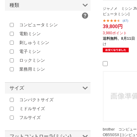
レッド
種類
ジャノメ ミシン JN8
ピンク
ピュータミシン]
(47)
コンピュータミシン
39,800円
3,980ポイント
電動ミシン
送料無料、
8月11日
刺しゅうミシン
け
電子ミシン
ロックミシン
業務用ミシン
サイズ
コンパクトサイズ
ミドルサイズ
フルサイズ
brother コンピ
OB550SX [コンピ
フットコントローラ(ミシン)