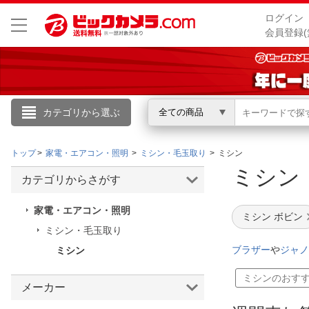
ログイン
会員登録(
カテゴリから選ぶ
全ての商品
こんにちは
トップ
家電・エアコン・照明
ミシン・毛玉取り
ミシン
ログイン
ミシ
カテゴリからさがす
新規会員登録
家電・エアコン・照明
ミシン ボビン
ミシン・毛玉取り
会員メニュー
ブラザー
や
ジャノ
ミシン
お買いもの履歴
ミシンのおす
メーカー
閲覧履歴