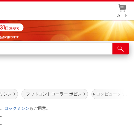
カート
店舗サービス
ット取り置き
イントカードWEB登録
舗情報・店舗一覧
ミシン
フットコントローラー ボビン
コンピュータミシン
取り寄せ品入荷状況照会
。
ロックミシン
もご用意。