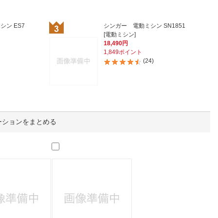
人窓口
R情報
シン ES7
シンガー 電動ミシン SN1851
[電動ミシン]
18,490円
1,849ポイント
(24)
nglish / 中文
ーションをまとめる