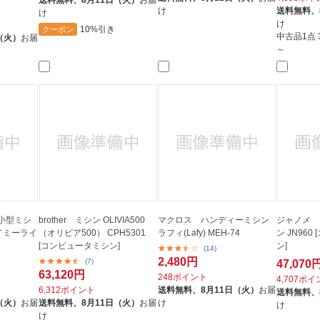
け
送料無料、
け
け
10%引き
クーポン
中古品1点
（火）
お届
～
小型ミシ
brother ミシン OLIVIA500
マクロス ハンディーミシン
ジャノメ 
(ヌイミーライ
（オリビア500） CPH5301
ラフィ(Lafy) MEH-74
ン JN96
[コンピュータミシン]
ン]
(14)
2,480円
(7)
47,070
63,120円
248ポイント
4,707ポ
6,312ポイント
送料無料、
8月11日（火）
お届
送料無料、
（火）
お届
送料無料、
8月11日（火）
お届
け
け
け