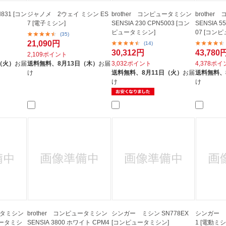
31 [コン
ジャノメ 2ウェイ ミシン ES
brother コンピュータミシン
brothe
7 [電子ミシン]
SENSIA 230 CPN5003 [コン
SENSIA 
ピュータミシン]
07 [コン
(35)
21,090円
(14)
30,312円
43,780
2,109ポイント
（火）
お届
送料無料、
8月13日（木）
お届
3,032ポイント
4,378ポ
け
送料無料、
8月11日（火）
お届
送料無料、
け
け
ュータミシン
brother コンピュータミシン
シンガー ミシン SN778EX
シンガー 電
ュータミシ
SENSIA 3800 ホワイト CPM4
[コンピュータミシン]
1 [電動ミシ