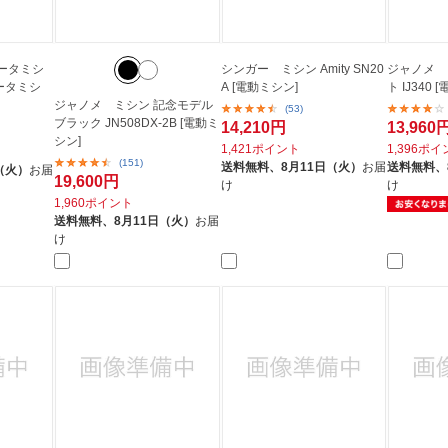
ータミシ
シンガー ミシン Amity SN20
ジャノメ 
ュータミシ
A [電動ミシン]
ト IJ340 
ジャノメ ミシン 記念モデル
(53)
ブラック JN508DX-2B [電動ミ
14,210円
13,960
シン]
1,421ポイント
1,396ポ
(151)
送料無料、
8月11日（火）
お届
送料無料、
（火）
お届
19,600円
け
け
1,960ポイント
送料無料、
8月11日（火）
お届
け