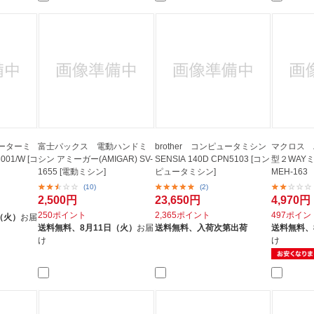
ーターミ
富士パックス 電動ハンドミ
brother コンピュータミシン
マクロス 
01/W [コ
シン アミーガー(AMIGAR) SV-
SENSIA 140D CPN5103 [コン
型２WAY
1655 [電動ミシン]
ピュータミシン]
MEH-163
(10)
(2)
2,500円
23,650円
4,970円
250ポイント
2,365ポイント
497ポイン
（火）
お届
送料無料、
8月11日（火）
お届
送料無料、
入荷次第出荷
送料無料、
け
け