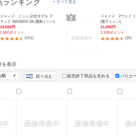
法
筋ランキング
すべて見る
よくある質問・お問合せ
I
ご利用規約
ジャノメ ミシン 記念モデル ブ
ジャノメ 2ウェイ ミ
ラック JN508DX-2B [電動ミシン]
[電子ミシン]
19,600円
21,090円
1,960ポイント
2,109ポイント
(151)
(35)
E
件を表示
販売終了商品を含める
バリエ
絞り込む