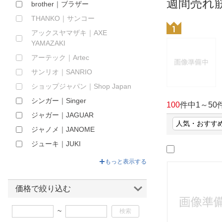
週間売れ
brother｜ブラザー
ほしいもの
THANKO｜サンコー
お知らせ
アックスヤマザキ｜AXE
YAMAZAKI
アーテック｜Artec
サンリオ｜SANRIO
ショップジャパン｜Shop Japan
シンガー｜Singer
100
件中
1
～
50
ジャガー｜JAGUAR
ジャノメ｜JANOME
ジューキ｜JUKI
デジタルランド｜Degital Land
もっと表示する
トヨタミシン｜TOYOTA sewing
machines
価格で絞り込む
トレードワン｜TRADE ONE
~
トーヨー｜Toyo