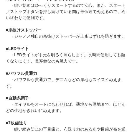
・縫い始めはゆっくりスタートするので安心。また、スタート
／ストップボタンを押し続けている間は最低速でぬえるので、ぬ
い終わりに便利です。
■
糸抜けストッパー
・ジャノメ独自の糸抜けストッパーが上糸はずれを防ぎます。
■
LEDライト
・LEDライトが手元を明るく照らします。長時間使用しても熱
くなりにくく、長寿命なのも魅力です。
■
パワフル貫通力
・パワフルな貫通力で、デニムなどの厚地もスイスイぬえま
す。
■
自動糸調子
・ダイヤルをオートに合わせれば、薄地から厚地まで、ほとん
どの生地がきれいにぬえます。
■
7枚歯送り
・縫い縮み防止の平目歯と、布送り力のあるあや目歯が布を送