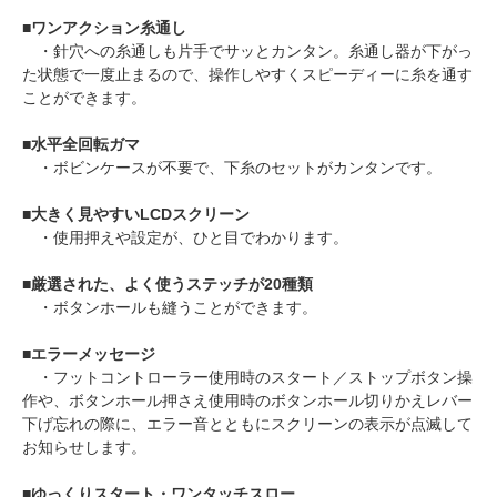
■
ワンアクション糸通し
・針穴への糸通しも片手でサッとカンタン。糸通し器が下がっ
た状態で一度止まるので、操作しやすくスピーディーに糸を通す
ことができます。
■
水平全回転ガマ
・ボビンケースが不要で、下糸のセットがカンタンです。
■
大きく見やすいLCDスクリーン
・使用押えや設定が、ひと目でわかります。
■
厳選された、よく使うステッチが20種類
・ボタンホールも縫うことができます。
■
エラーメッセージ
・フットコントローラー使用時のスタート／ストップボタン操
作や、ボタンホール押さえ使用時のボタンホール切りかえレバー
下げ忘れの際に、エラー音とともにスクリーンの表示が点滅して
お知らせします。
■
ゆっくりスタート・ワンタッチスロー