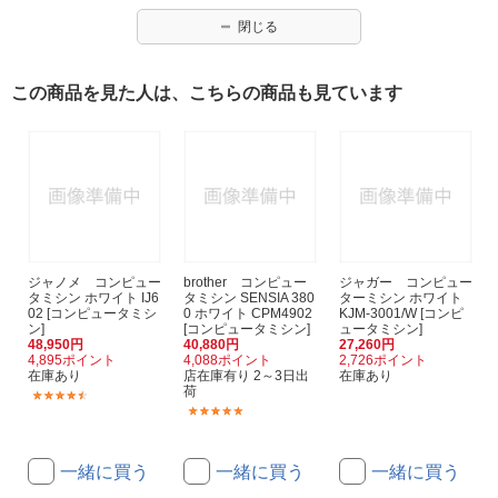
閉じる
この商品を見た人は、こちらの商品も見ています
ジャノメ コンピュー
brother コンピュー
ジャガー コンピュー
タミシン ホワイト IJ6
タミシン SENSIA 380
ターミシン ホワイト
02 [コンピュータミシ
0 ホワイト CPM4902
KJM-3001/W [コンピ
ン]
[コンピュータミシン]
ュータミシン]
48,950円
40,880円
27,260円
4,895ポイント
4,088ポイント
2,726ポイント
在庫あり
店在庫有り 2～3日出
在庫あり
荷
(6)
(3)
一緒に買う
一緒に買う
一緒に買う