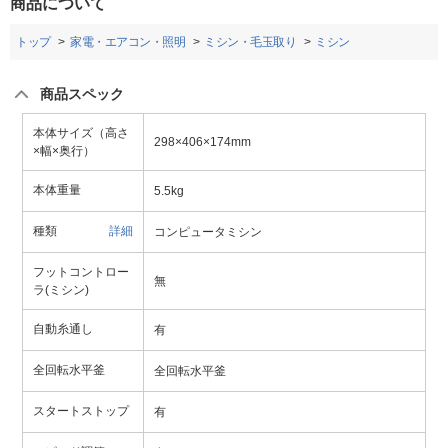
商品について
トップ
家電・エアコン・照明
ミシン・毛玉取り
ミシン
商品スペック
本体サイズ（高さ
298×406×174mm
×幅×奥行）
本体重量
5.5kg
種類
詳細
コンピュータミシン
フットコントロー
無
ラ(ミシン)
自動糸通し
有
全回転水平釜
全回転水平釜
スタートストップ
有