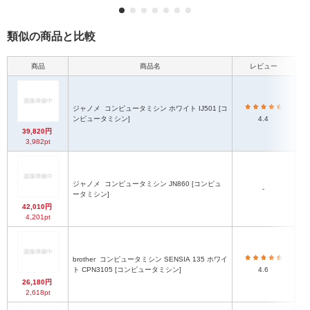
類似の商品と比較
商品
商品名
レビュー
本
ジャノメ
コンピュータミシン ホワイト IJ501 [コ
ンピュータミシン]
4.4
39,820円
3,982pt
ジャノメ
コンピュータミシン JN860 [コンピュ
-
ータミシン]
42,010円
4,201pt
brother
コンピュータミシン SENSIA 135 ホワイ
ト CPN3105 [コンピュータミシン]
4.6
26,180円
2,618pt