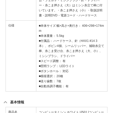
台・フェルト・ミシンブラシ・針・ドライバ
ー・糸こま押さえ（大）はミシン糸立て棒に付
いています。・糸こま押さえ（小）・取扱説明
書・説明DVD・電源コード・ハードケース
仕様
■本体サイズ 幅×高さ×奥行き： 406×298×174m
m
■本体重量： 5.5kg
■付属品： ハードケース、針（HAX1 #14 3
本）、ボビン4個、シームリッパー、補助糸立て
棒、糸こま受け台、糸こま押さえ（大、小）、
ミシンブラシ、ドライバー
■スピード調整： 有
■照明ランプ： LEDライト
■ボタンホール： 対応
■模様選択： 20種
■送り歯数： 7枚
■自動糸調子機能： 有
基本情報
商品名
コンピュータミシン ホワイト IJ501 [コンピュー