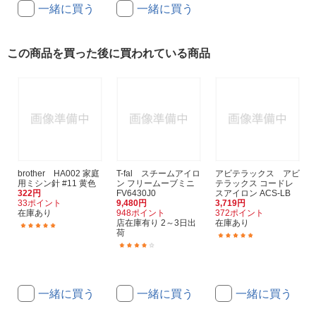
一緒に買う
一緒に買う
この商品を買った後に買われている商品
brother HA002 家庭
T-fal スチームアイロ
アビテラックス アビ
用ミシン針 #11 黄色
ン フリームーブミニ
テラックス コードレ
322円
FV6430J0
スアイロン ACS-LB
33ポイント
9,480円
3,719円
在庫あり
948ポイント
372ポイント
店在庫有り 2～3日出
在庫あり
(9)
荷
(4)
(6)
一緒に買う
一緒に買う
一緒に買う