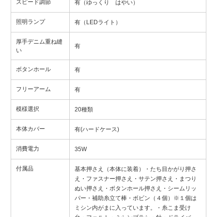
スピード調節
有（ゆっくり はやい）
照明ランプ
有（LEDライト）
厚手デニム重ね縫
有
い
ボタンホール
有
フリーアーム
有
模様選択
20種類
本体カバー
有(ハードケース)
消費電力
35W
付属品
基本押さえ（本体に装着）・たち目かがり押さ
え・ファスナー押さえ・サテン押さえ・まつり
ぬい押さえ・ボタンホール押さえ・シームリッ
パー・補助糸立て棒・ボビン（４個）※１個は
ミシン内がまに入っています。・糸こま受け