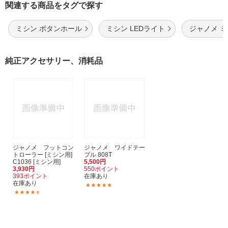
関連する商品をタグで探す
ミシン ボタンホール
ミシン LEDライト
ジャノメ 
純正アクセサリー、消耗品
ジャノメ フットコン
ジャノメ ワイドテー
トローラー [ミシン用]
ブル 808T
C1036 [ミシン用]
5,500円
3,930円
550ポイント
393ポイント
在庫あり
在庫あり
(1)
(28)