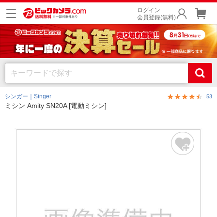
ログイン
会員登録(無料)
シンガー｜Singer
53
ミシン Amity SN20A [電動ミシン]