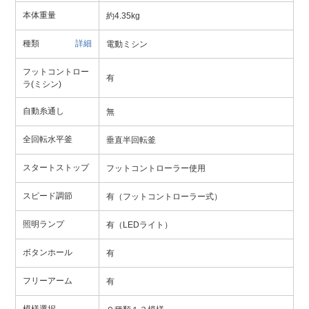
本体重量
約4.35kg
種類
詳細
電動ミシン
フットコントロー
有
ラ(ミシン)
自動糸通し
無
全回転水平釜
垂直半回転釜
スタートストップ
フットコントローラー使用
スピード調節
有（フットコントローラー式）
照明ランプ
有（LEDライト）
ボタンホール
有
フリーアーム
有