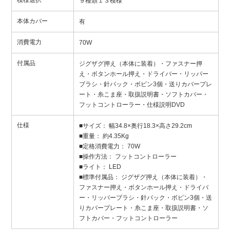
模様選択
９種類１３模様
本体カバー
有
消費電力
70W
付属品
ジグザグ押え（本体に装着）・ファスナー押
え・ボタンホール押え・ドライバー・リッパー
ブラシ・針パック・ボビン3個・送りカバープレ
ート・糸こま座・取扱説明書・ソフトカバー・
フットコントローラー・仕様説明DVD
仕様
■サイズ： 幅34.8×奥行18.3×高さ29.2cm
■重量： 約4.35Kg
■定格消費電力： 70W
■操作方法： フットコントローラー
■ライト： LED
■標準付属品： ジグザグ押え（本体に装着）・
ファスナー押え・ボタンホール押え・ドライバ
ー・リッパーブラシ・針パック・ボビン3個・送
りカバープレート・糸こま座・取扱説明書・ソ
フトカバー・フットコントローラー