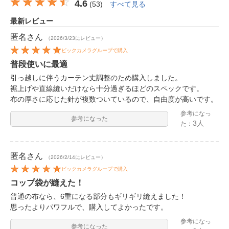
4.6
(
53
)
すべて見る
最新レビュー
匿名
さん
（2026/3/23にレビュー）
ビックカメラグループで購入
普段使いに最適
引っ越しに伴うカーテン丈調整のため購入しました。
裾上げや直線縫いだけなら十分過ぎるほどのスペックです。
布の厚さに応じた針が複数ついているので、自由度が高いです。
参考になっ
参考になった
3人
た：
匿名
さん
（2026/2/14にレビュー）
ビックカメラグループで購入
コップ袋が縫えた！
普通の布なら、6重になる部分もギリギリ縫えました！
思ったよりパワフルで、購入してよかったです。
参考になっ
参考になった