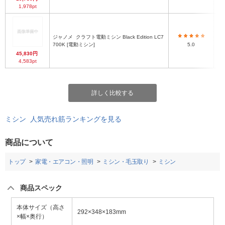
1,978pt
ジャノメ
クラフト電動ミシン Black Edition LC7
700K [電動ミシン]
5.0
45,830円
4,583pt
詳しく比較する
ミシン 人気売れ筋ランキングを見る
商品について
トップ
家電・エアコン・照明
ミシン・毛玉取り
ミシン
商品スペック
本体サイズ（高さ
292×348×183mm
×幅×奥行）