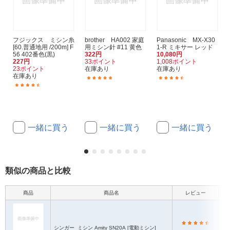
フジックス ミシン糸
brother HA002 家庭
Panasonic MX-X30
[60.普通地用 /200m] F
用ミシン針 #11 黄色
1-R ミキサー レッド
56 402番色(黒)
322円
10,080円
227円
33ポイント
1,008ポイント
23ポイント
在庫あり
在庫あり
在庫あり
(9)
(59)
(9)
一緒に買う
一緒に買う
一緒に買う
類似の商品と比較
商品
商品名
レビュー
本
シンガー
ミシン Amity SN20A [電動ミシン]