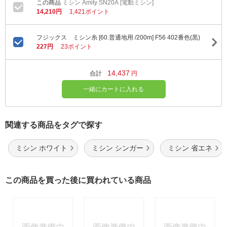
ミシン Amity SN20A [電動ミシン]
14,210円
1,421ポイント
フジックス ミシン糸 [60.普通地用 /200m] F56 402番色(黒)
227円
23ポイント
14,437
合計
円
一緒にカートに入れる
関連する商品をタグで探す
ミシン ホワイト
ミシン シンガー
ミシン 省エネ
この商品を買った後に買われている商品