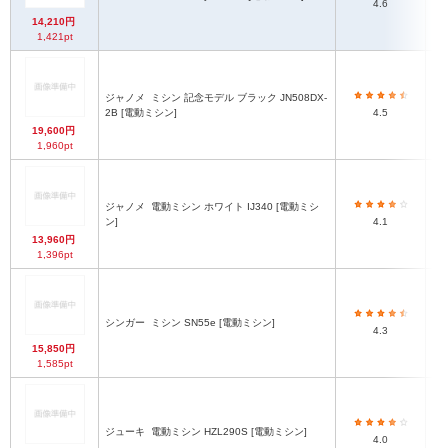
4.6
14,210円
1,421pt
ジャノメ
ミシン 記念モデル ブラック JN508DX-
2B [電動ミシン]
4.5
19,600円
1,960pt
ジャノメ
電動ミシン ホワイト IJ340 [電動ミシ
ン]
4.1
13,960円
1,396pt
シンガー
ミシン SN55e [電動ミシン]
4.3
15,850円
1,585pt
ジューキ
電動ミシン HZL290S [電動ミシン]
4.0