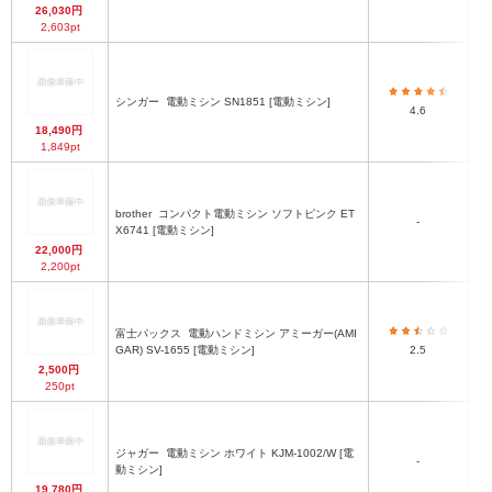
26,030円
2,603pt
シンガー
電動ミシン SN1851 [電動ミシン]
4.6
18,490円
1,849pt
brother
コンパクト電動ミシン ソフトピンク ET
-
3
X6741 [電動ミシン]
22,000円
2,200pt
富士パックス
電動ハンドミシン アミーガー(AMI
GAR) SV-1655 [電動ミシン]
2.5
2,500円
250pt
ジャガー
電動ミシン ホワイト KJM-1002/W [電
-
動ミシン]
19,780円