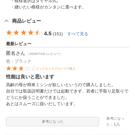
・模様選択はダイヤル式。
・縫いたい模様がカンタンに選べます。
商品レビュー
4.5
(
151
)
すべて見る
最新レビュー
匿名
さん
（2026/7/14にレビュー）
色：ブラック
ビックカメラグループで購入
性能は良いと思います
高齢の母が簡単ミシンが欲しいというので購入しました。
自分では取扱説明書だけでは起動できず、若者に手取り足取りで
どうにか扱うことができました。
あとはスムーズに扱いだしています。
参考になっ
参考になった
1人
た：