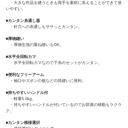
・大きな作品を縫うときも両手を素材に添えることができて使
いやすい。
■
カンタン糸通し器
・針穴への糸通しもササッとカンタン。
■
厚物縫い
・厚物生地の重ね縫いもOK。
■
水平全回転カマ
・水平全回転カマなので下糸のセットがカンタン。
■
便利なフリーアーム
・袖口やズボンの裾などの筒縫いに便利。
■
持ちやすいハンドル付
・軽量5.0kg。
・持ちやすいハンドルが付いているのでお部屋の移動もラクラ
ク。
■
カンタン模様選択