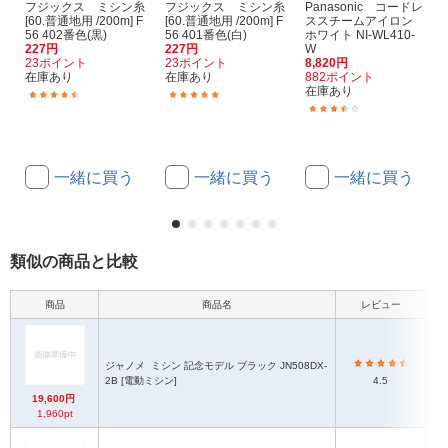
フジックス ミシン糸
フジックス ミシン糸
Panasonic コードレ
[60.普通地用 /200m] F
[60.普通地用 /200m] F
ススチームアイロン
56 402番色(黒)
56 401番色(白)
ホワイト NI-WL410-
227円
227円
W
23ポイント
23ポイント
8,820円
在庫あり
在庫あり
882ポイント
在庫あり
(9)
(25)
(3)
一緒に買う
一緒に買う
一緒に買う
類似の商品と比較
商品
商品名
レビュー
本
ジャノメ
ミシン 記念モデル ブラック JN508DX-
2B [電動ミシン]
4.5
19,600円
1,960pt