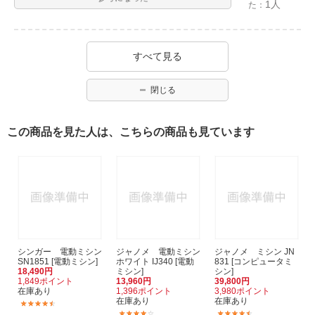
1人
た：
すべて見る
閉じる
この商品を見た人は、こちらの商品も見ています
シンガー 電動ミシン
ジャノメ 電動ミシン
ジャノメ ミシン JN
SN1851 [電動ミシン]
ホワイト IJ340 [電動
831 [コンピュータミ
18,490円
ミシン]
シン]
1,849ポイント
13,960円
39,800円
在庫あり
1,396ポイント
3,980ポイント
在庫あり
在庫あり
(24)
(26)
(47)