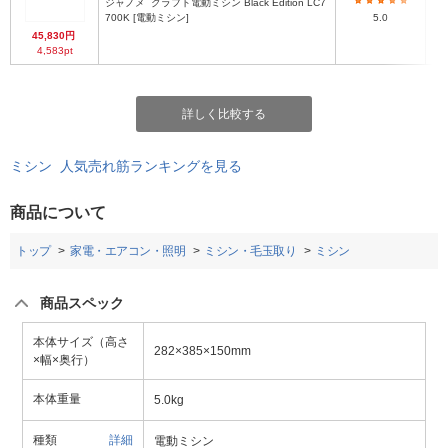
ジャノメ
クラフト電動ミシン Black Edition LC7
700K [電動ミシン]
5.0
45,830円
4,583pt
詳しく比較する
ミシン 人気売れ筋ランキングを見る
商品について
トップ
家電・エアコン・照明
ミシン・毛玉取り
ミシン
商品スペック
本体サイズ（高さ
282×385×150mm
×幅×奥行）
本体重量
5.0kg
種類
詳細
電動ミシン