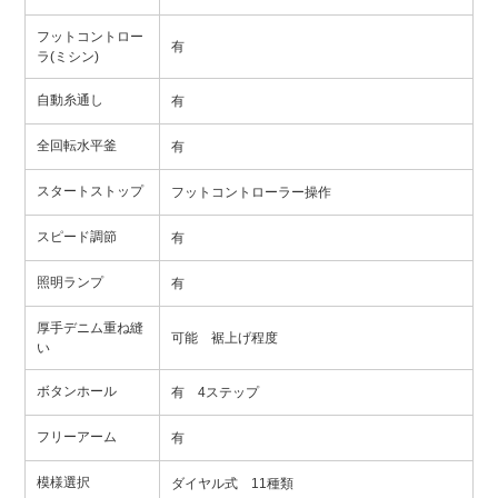
フットコントロー
有
ラ(ミシン)
自動糸通し
有
全回転水平釜
有
スタートストップ
フットコントローラー操作
スピード調節
有
照明ランプ
有
厚手デニム重ね縫
可能 裾上げ程度
い
ボタンホール
有 4ステップ
フリーアーム
有
模様選択
ダイヤル式 11種類