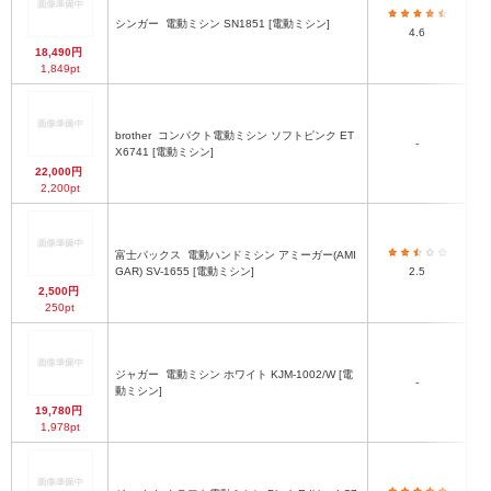
シンガー
電動ミシン SN1851 [電動ミシン]
4.6
18,490円
1,849pt
brother
コンパクト電動ミシン ソフトピンク ET
-
3
X6741 [電動ミシン]
22,000円
2,200pt
富士パックス
電動ハンドミシン アミーガー(AMI
GAR) SV-1655 [電動ミシン]
2.5
2,500円
250pt
ジャガー
電動ミシン ホワイト KJM-1002/W [電
-
動ミシン]
19,780円
1,978pt