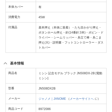
本体カバー
有
消費電力
45W
付属品
基本押え（本体に装着）・たち目かがり押え・
ボタンホール押え・針(14番針:3本)・ボビン・ド
ライバー・シームリッパー・糸立て棒・糸こま
押え(大)・説明書・フットコントローラー・ダス
トカバー
基本情報
商品名
ミシン 記念モデル ブラック JN508DX-2B [電動
ミシン]
型番
JN508DX2B
メーカー
ジャノメ｜JANOME
（
メーカーサイトへ
）
商品コード
8972086