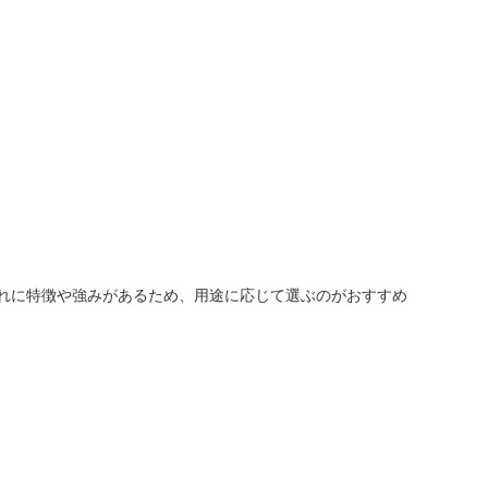
人窓口
R情報
nglish / 中文
れに特徴や強みがあるため、用途に応じて選ぶのがおすすめ
。