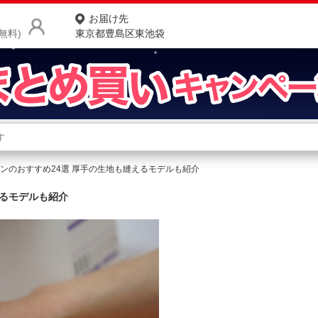
お届け先
無料)
東京都豊島区東池袋
商品をさがす
ランキングからさがす
ネ
シンのおすすめ24選 厚手の生地も縫えるモデルも紹介
カテゴリ一覧からさがす
ポ
えるモデルも紹介
店
お
お客様サポート
ご利用ガイド