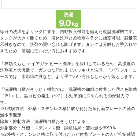
毎日の洗濯をよりラクにする、自動投入機能を備えた縦型洗濯機です。
タンクが大きく開くため、液体洗剤と柔軟剤をラクに補充可能。残量表
示付きなので、洗剤の買い忘れも防げます。タンクは分解しお手入れで
きるため、清潔に使いたい方におすすめです。
「衣類長もち ナイアガラ ビート洗浄」を採用しているため、高濃度の
洗剤液と大流量で、ガンコな汚れまでスッキリと洗浄。「パワフル」コ
ースでは、水彩絵の具など、より手ごわい汚れもしっかり落とします。
「洗濯槽自動おそうじ」機能では、洗濯槽の細部に付着した汚れを除菌
（※1）し、黒カビの発生（※2）も効果的に抑えられるのが魅力で
す。
※1試験方法：外槽・ステンレス槽に取り付けた菌付着プレートの菌の
減少率測定
除菌・抑制方法：洗濯槽自動おそうじによる
対象部分：外槽・ステンレス槽 試験結果：菌の減少率99％
※2外槽・ステンレス槽に取り付けたカビ付着プレートのカビ抑制確認