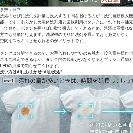
参照：
日立
洗濯のたびに洗剤を計量し投入する手間を省けるのが「洗剤自動投入機
能」です。あらかじめ液体洗剤用と柔軟剤用のタンクにそれぞれを補充
しておき、ボタンを押せば自動で投入してくれるため、洗濯に不慣れな
方でも簡単に行えます。洗濯機の周りに洗剤を置いておく必要がなく、
空間をスッキリさせられるのがメリットです。
タンクは分解できるので、お手入れしやすいのも魅力。投入量を操作パ
ネルで設定できるほか、タンク内の残量が少なくなるとプッシュ通知と
LEDの点滅で知らせてくれます。
洗い方はAIにおまかせ“AIお洗濯”