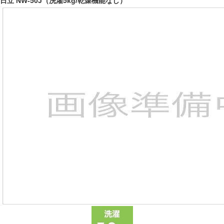
日立 NW-50J（洗濯5kg/乾燥機能なし）