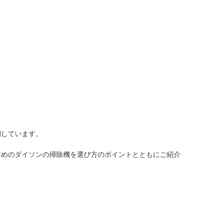
人窓口
R情報
nglish / 中文
開しています。
すめのダイソンの掃除機を選び方のポイントとともにご紹介