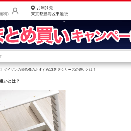
お届け先
無料)
東京都豊島区東池袋
商品をさがす
ランキングからさがす
ネ
6年】ダイソンの掃除機のおすすめ13選 各シリーズの違いとは？
カテゴリ一覧からさがす
ポ
の違いとは？
店
お
お客様サポート
ご利用ガイド