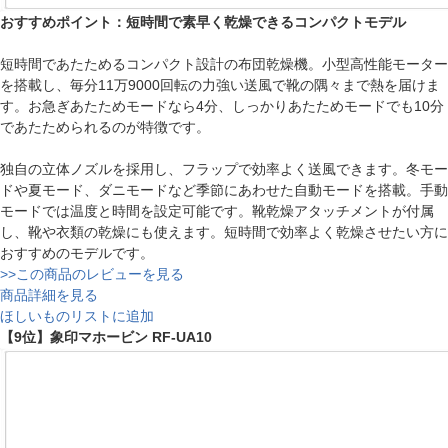
おすすめポイント：短時間で素早く乾燥できるコンパクトモデル
短時間であたためるコンパクト設計の布団乾燥機。小型高性能モーター
を搭載し、毎分11万9000回転の力強い送風で靴の隅々まで熱を届けま
す。お急ぎあたためモードなら4分、しっかりあたためモードでも10分
であたためられるのが特徴です。
独自の立体ノズルを採用し、フラップで効率よく送風できます。冬モー
ドや夏モード、ダニモードなど季節にあわせた自動モードを搭載。手動
モードでは温度と時間を設定可能です。靴乾燥アタッチメントが付属
し、靴や衣類の乾燥にも使えます。短時間で効率よく乾燥させたい方に
おすすめのモデルです。
>>この商品のレビューを見る
商品詳細を見る
ほしいものリストに追加
【9位】象印マホービン RF-UA10