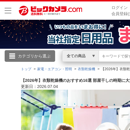
ログイン
会員登録(
こんにちは
カテゴリから選ぶ
全ての商品
ログイン
トップ
家電・エアコン・照明
衣類乾燥機
【2026年】衣類
【2026年】衣類乾燥機のおすすめ16選 部屋干しの時期に
新規会員登録
更新日：2026.07.04
会員メニュー
お買いもの履歴
閲覧履歴