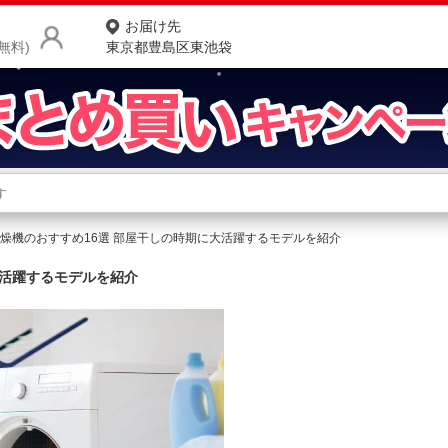
お届け先
無料)
東京都豊島区東池袋
商品をさがす
ランキングからさがす
ネ
乾燥機のおすすめ16選 部屋干しの時期に大活躍するモデルを紹介
カテゴリ一覧からさがす
ポ
大活躍するモデルを紹介
店
お
お客様サポート
ご利用ガイド