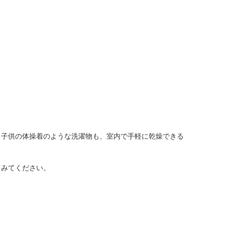
人窓口
R情報
nglish / 中文
、子供の体操着のような洗濯物も、室内で手軽に乾燥できる
てみてください。