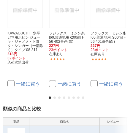
KAWAGUCHI 水平
フジックス ミシン糸
フジックス ミシン糸
ガマ用ボビン ジュー
[60.普通地用 /200m] F
[60.普通地用 /200m] F
キ・ジャノメ・トヨ
56 402番色(黒)
56 401番色(白)
タ・シンガー（一部除
227円
227円
く）タイプ 08-311
23ポイント
23ポイント
318円
在庫あり
在庫あり
32ポイント
(9)
(25)
入荷次第出荷
一緒に買う
一緒に買う
一緒に買う
類似の商品と比較
商品
商品名
レビュー
本