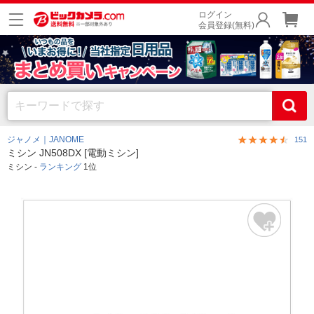
ログイン
会員登録(無料)
ジャノメ｜JANOME
151
ミシン JN508DX [電動ミシン]
ミシン -
ランキング
1位