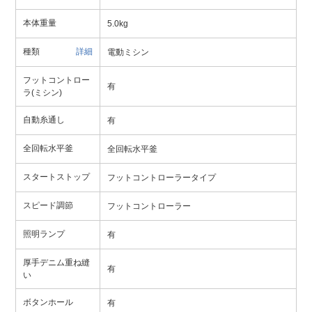
本体重量
5.0kg
種類
詳細
電動ミシン
フットコントロー
有
ラ(ミシン)
自動糸通し
有
全回転水平釜
全回転水平釜
スタートストップ
フットコントローラータイプ
スピード調節
フットコントローラー
照明ランプ
有
厚手デニム重ね縫
有
い
ボタンホール
有