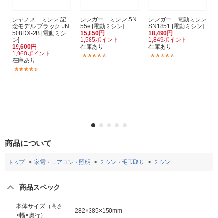
ジャノメ ミシン 記
シンガー ミシン SN
シンガー 電動ミシン
念モデル ブラック JN
55e [電動ミシン]
SN1851 [電動ミシン]
508DX-2B [電動ミシ
15,850円
18,490円
ン]
1,585ポイント
1,849ポイント
19,600円
在庫あり
在庫あり
1,960ポイント
(40)
(24)
在庫あり
(151)
商品について
トップ
家電・エアコン・照明
ミシン・毛玉取り
ミシン
商品スペック
本体サイズ（高さ
282×385×150mm
×幅×奥行）