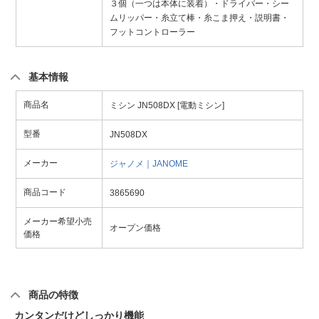
３個（一つは本体に装着）・ドライバー・シー
ムリッパー・糸立て棒・糸こま押え・説明書・
フットコントローラー
基本情報
商品名
ミシン JN508DX [電動ミシン]
型番
JN508DX
メーカー
ジャノメ｜JANOME
商品コード
3865690
メーカー希望小売
オープン価格
価格
商品の特徴
カンタンだけどしっかり機能