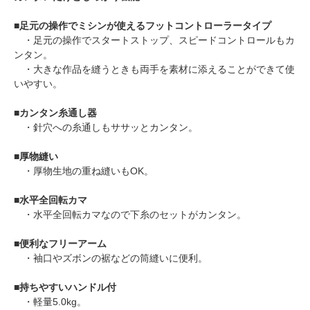
■
足元の操作でミシンが使えるフットコントローラータイプ
・足元の操作でスタートストップ、スピードコントロールもカ
ンタン。
・大きな作品を縫うときも両手を素材に添えることができて使
いやすい。
■
カンタン糸通し器
・針穴への糸通しもササッとカンタン。
■
厚物縫い
・厚物生地の重ね縫いもOK。
■
水平全回転カマ
・水平全回転カマなので下糸のセットがカンタン。
■
便利なフリーアーム
・袖口やズボンの裾などの筒縫いに便利。
■
持ちやすいハンドル付
・軽量5.0kg。