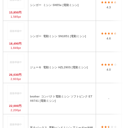
シンガー
ミシン SN55e [電動ミシン]
4.3
15,850円
1,585pt
シンガー
電動ミシン SN1851 [電動ミシン]
4.6
18,490円
1,849pt
ジューキ
電動ミシン HZL290S [電動ミシン]
4.0
26,030円
2,603pt
brother
コンパクト電動ミシン ソフトピンク ET
-
3
X6741 [電動ミシン]
22,000円
2,200pt
富士パックス
電動ハンドミシン アミーガー(AMI