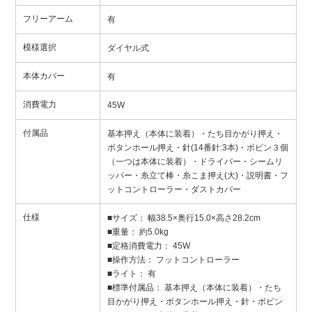
フリーアーム
有
模様選択
ダイヤル式
本体カバー
有
消費電力
45W
付属品
基本押え（本体に装着）・たち目かがり押え・
ボタンホール押え・針(14番針:3本)・ボビン３個
（一つは本体に装着）・ドライバー・シームリ
ッパー・糸立て棒・糸こま押え(大)・説明書・フ
ットコントローラー・ダストカバー
仕様
■サイズ： 幅38.5×奥行15.0×高さ28.2cm
■重量： 約5.0kg
■定格消費電力： 45W
■操作方法： フットコントローラー
■ライト： 有
■標準付属品： 基本押え（本体に装着）・たち
目かがり押え・ボタンホール押え・針・ボビン