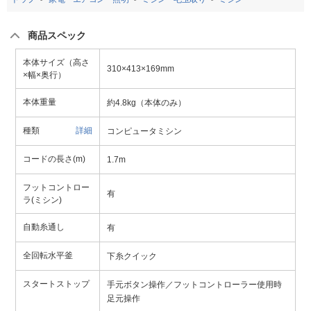
商品スペック
本体サイズ（高さ
310×413×169mm
×幅×奥行）
本体重量
約4.8kg（本体のみ）
種類
詳細
コンピュータミシン
コードの長さ(m)
1.7m
フットコントロー
有
ラ(ミシン)
自動糸通し
有
全回転水平釜
下糸クイック
スタートストップ
手元ボタン操作／フットコントローラー使用時
足元操作