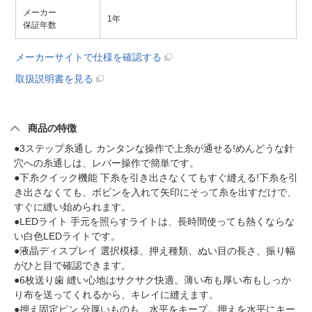
メーカー
1年
保証年数
メーカーサイトで仕様を確認する
取扱説明書を見る
商品の特徴
●3ステップ糸通し カンタンな操作で上糸が通せる!めんどうな針
穴への糸通しは、レバー操作で簡単です。
●下糸クイック機能 下糸を引き出さなくてもすぐ縫える!下糸を引
き出さなくても、ボビンを入れて矢印にそって糸を出すだけで、
すぐに縫い始められます。
●LEDライト 手元を照らすライトは、長時間使っても熱くならな
い白色LEDライトです。
●液晶ディスプレイ 選択模様、押え種類、ぬい目の長さ、振り幅
がひと目で確認できます。
●6枚送り歯 縫い心地はサクサク快適。薄い布も厚い布もしっか
り布を送ってくれるから、キレイに縫えます。
●押え固定ピン 分厚いものも、水平をキープ。押えを水平にキー