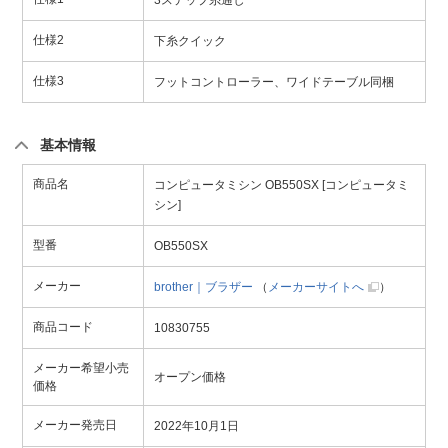
3ステップ糸通し
仕様2
下糸クイック
仕様3
フットコントローラー、ワイドテーブル同梱
基本情報
商品名
コンピュータミシン OB550SX [コンピュータミ
シン]
型番
OB550SX
メーカー
brother｜ブラザー
（
メーカーサイトへ
）
商品コード
10830755
メーカー希望小売
オープン価格
価格
メーカー発売日
2022年10月1日