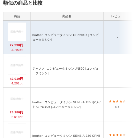
類似の商品と比較
商品
商品名
レビュー
本
brother
コンピュータミシン OB550SX [コンピ
-
ュータミシン]
27,930円
2,793pt
ジャノメ
コンピュータミシン JN860 [コンピュ
-
ータミシン]
42,010円
4,201pt
brother
コンピュータミシン SENSIA 135 ホワイ
ト CPN3105 [コンピュータミシン]
4.6
26,180円
2,618pt
brother
コンピュータミシン SENSIA 230 CPN5
3