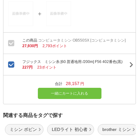
コンピュータミシン OB550SX [コンピュータミシン]
27,930円
2,793ポイント
フジックス ミシン糸 [60.普通地用 /200m] F56 402番色(黒)
227円
23ポイント
28,157
合計
円
一緒にカートに入れる
関連する商品をタグで探す
ミシン ボビン
LEDライト 初心者
brother ミシン