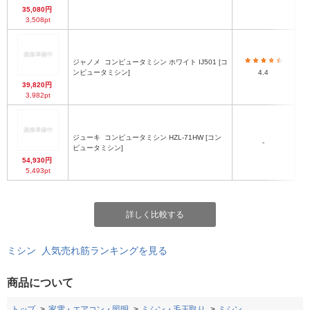
35,080円
3,508pt
ジャノメ
コンピュータミシン ホワイト IJ501 [コ
ンピュータミシン]
4.4
39,820円
3,982pt
ジューキ
コンピュータミシン HZL-71HW [コン
-
ピュータミシン]
54,930円
5,493pt
詳しく比較する
ミシン 人気売れ筋ランキングを見る
商品について
トップ
家電・エアコン・照明
ミシン・毛玉取り
ミシン