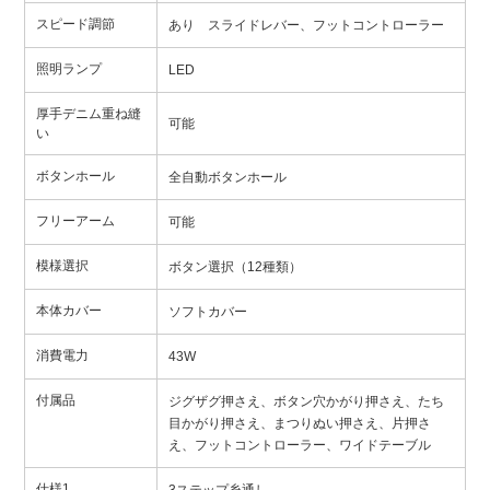
スピード調節
あり スライドレバー、フットコントローラー
照明ランプ
LED
厚手デニム重ね縫
可能
い
ボタンホール
全自動ボタンホール
フリーアーム
可能
模様選択
ボタン選択（12種類）
本体カバー
ソフトカバー
消費電力
43W
付属品
ジグザグ押さえ、ボタン穴かがり押さえ、たち
目かがり押さえ、まつりぬい押さえ、片押さ
え、フットコントローラー、ワイドテーブル
仕様1