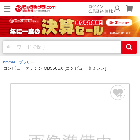
ログイン
会員登録(無料)
brother｜ブラザー
コンピュータミシン OB550SX [コンピュータミシン]