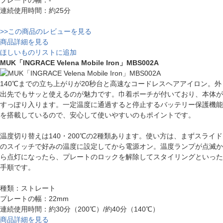
連続使用時間：約25分
>>この商品のレビューを見る
商品詳細を見る
ほしいものリストに追加
MUK「INGRACE Velena Mobile Iron」MBS002A
140℃までの立ち上がりが20秒台と高速なコードレスヘアアイロン。外
出先でもサッと使えるのが魅力です。巾着ポーチが付いており、本体が
すっぽり入ります。一定温度に通過すると停止するバッテリー保護機能
を搭載しているので、安心して使いやすいのもポイントです。
温度切り替えは140・200℃の2種類あります。使い方は、まずスライド
のスイッチで好みの温度に設定してから電源オン。温度ランプが点滅か
ら点灯になったら、プレートのロックを解除してスタイリングといった
手順です。
種類：ストレート
プレートの幅：22mm
連続使用時間：約30分（200℃）/約40分（140℃）
商品詳細を見る