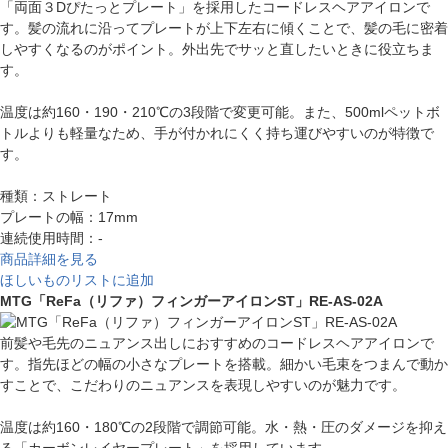
「両面３Dぴたっとプレート」を採用したコードレスヘアアイロンで
す。髪の流れに沿ってプレートが上下左右に傾くことで、髪の毛に密着
しやすくなるのがポイント。外出先でサッと直したいときに役立ちま
す。
温度は約160・190・210℃の3段階で変更可能。また、500mlペットボ
トルよりも軽量なため、手が付かれにくく持ち運びやすいのが特徴で
す。
種類：ストレート
プレートの幅：17mm
連続使用時間：-
商品詳細を見る
ほしいものリストに追加
MTG「ReFa（リファ）フィンガーアイロンST」RE-AS-02A
前髪や毛先のニュアンス出しにおすすめのコードレスヘアアイロンで
す。指先ほどの幅の小さなプレートを搭載。細かい毛束をつまんで動か
すことで、こだわりのニュアンスを表現しやすいのが魅力です。
温度は約160・180℃の2段階で調節可能。水・熱・圧のダメージを抑え
る「カーボンレイヤープレート」を採用しています。