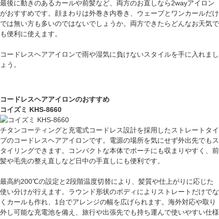
最後に動きのあるカールや前髪など、両方のお直しなら2wayアイロン
がおすすめです。顔まわりは外巻き内巻き、ウェーブとワンカールだけ
では無い方も多いのではないでしょうか。両方できたらどんなお天気で
も便利に使えます。
コードレスヘアアイロンで雨や湿気に負けないスタイルを手に入れまし
ょう。
コードレスヘアアイロンのおすすめ
コイズミ KHS-8660
チタンコーティングと充電式コードレス設計を採用したストレートタイ
プのコードレスヘアアイロンです。電源の場所を気にせず外出先でもス
タイリングできます。コンパクトな本体でポーチにも収まりやすく、前
髪や毛先の整え直しなど日中の手直しにも便利です。
最高約200℃の設定と2段階温度切替により、髪質や仕上がりに応じた
使い分けが行えます。ラウンド形状のボディによりストレートだけでな
くカールも作れ、1台でアレンジの幅を広げられます。海外対応や取り
外し可能な充電池を備え、旅行や出張先でも持ち運んで使いやすい仕様