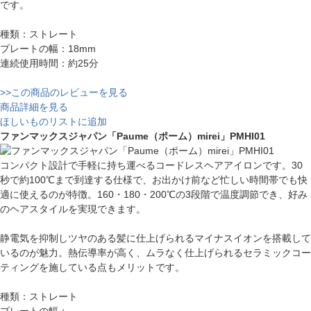
です。
種類：ストレート
プレートの幅：18mm
連続使用時間：約25分
>>この商品のレビューを見る
商品詳細を見る
ほしいものリストに追加
ファンマックスジャパン「Paume（ポーム）mirei」PMHI01
コンパクト設計で手軽に持ち運べるコードレスヘアアイロンです。30
秒で約100℃まで到達する仕様で、お出かけ前など忙しい時間帯でも快
適に使えるのが特徴。160・180・200℃の3段階で温度調節でき、好み
のヘアスタイルを実現できます。
静電気を抑制しツヤのある髪に仕上げられるマイナスイオンを搭載して
いるのが魅力。熱伝導率が高く、ムラなく仕上げられるセラミックコー
ティングを施している点もメリットです。
種類：ストレート
プレートの幅：-