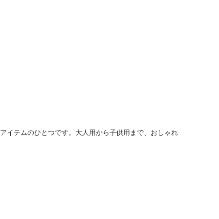
人窓口
R情報
nglish / 中文
いアイテムのひとつです。大人用から子供用まで、おしゃれ