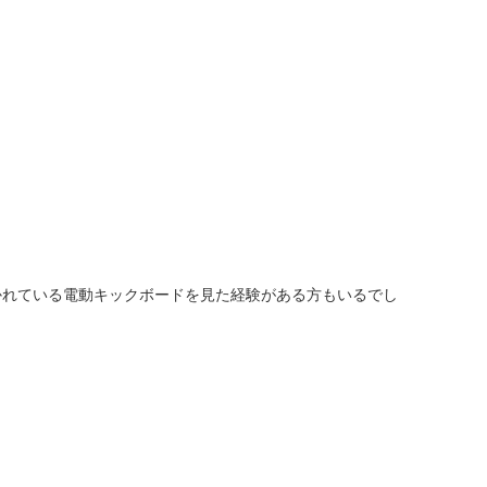
人窓口
R情報
nglish / 中文
かれている電動キックボードを見た経験がある方もいるでし