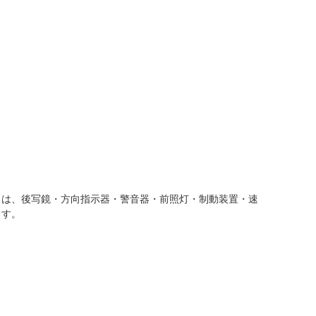
とは、後写鏡・方向指示器・警音器・前照灯・制動装置・速
ます。