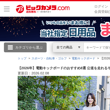
ログイン
会員登録(
こんにちは
カテゴリから選ぶ
全ての商品
ログイン
トップ
スポーツ・自転車・ゴルフ
電動キックボード
【20
【2026年】電動キックボードのおすすめ8選 公道を走れる
新規会員登録
更新日：2026.02.08
会員メニュー
お買いもの履歴
閲覧履歴