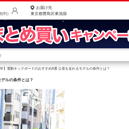
お届け先
無料)
東京都豊島区東池袋
商品をさがす
ランキングからさがす
ネ
26年】電動キックボードのおすすめ8選 公道を走れるモデルの条件とは？
カテゴリ一覧からさがす
ポ
モデルの条件とは？
店
お
お客様サポート
ご利用ガイド