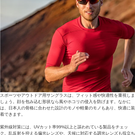
スポーツやアウトドア用サングラスは、フィット感や快適性を重視しま
しょう。顔を包み込む形状なら風やホコリの侵入を防げます。なかに
は、日本人の骨格に合わせた設計のモノや軽量のモノもあり、快適に装
着できます。
紫外線対策には、UVカット率99%以上と謳われている製品をチェッ
ク。乱反射を抑える偏光レンズや、天候に対応する調光レンズも役立ち