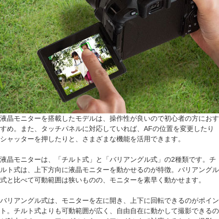
液晶モニターを搭載したモデルは、操作性が良いので初心者の方におす
すめ。また、タッチパネルに対応していれば、AFの位置を変更したり
シャッターを押したりと、さまざまな機能を活用できます。
液晶モニターは、「チルト式」と「バリアングル式」の2種類です。チ
ルト式は、上下方向に液晶モニターを動かせるのが特徴。バリアングル
式と比べて可動範囲は狭いものの、モニターを素早く動かせます。
バリアングル式は、モニターを左に開き、上下に回転できるのがポイン
ト。チルト式よりも可動範囲が広く、自由自在に動かして撮影できるの