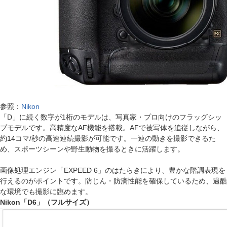
参照：
Nikon
「D」に続く数字が1桁のモデルは、写真家・プロ向けのフラッグシッ
プモデルです。高精度なAF機能を搭載。AFで被写体を追従しながら、
約14コマ/秒の高速連続撮影が可能です。一連の動きを撮影できるた
め、スポーツシーンや野生動物を撮るときに活躍します。
画像処理エンジン「EXPEED 6」のはたらきにより、豊かな階調表現を
行えるのがポイントです。防じん・防滴性能を確保しているため、過酷
な環境でも撮影に臨めます。
Nikon「D6」（フルサイズ）