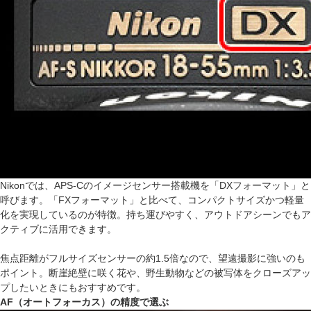
Nikonでは、APS-Cのイメージセンサー搭載機を「DXフォーマット」と
呼びます。「FXフォーマット」と比べて、コンパクトサイズかつ軽量
化を実現しているのが特徴。持ち運びやすく、アウトドアシーンでもア
クティブに活用できます。
焦点距離がフルサイズセンサーの約1.5倍なので、望遠撮影に強いのも
ポイント。断崖絶壁に咲く花や、野生動物などの被写体をクローズアッ
プしたいときにもおすすめです。
AF（オートフォーカス）の精度で選ぶ