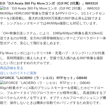
DJI「DJI Avata 360 Fly Moreコンボ（DJI RC 2付属）」WA5310
8K/60fps HDRの360°映像を空撮できるFPVドローン。1/1.1インチセン
サーを2基搭載し、最大約1億2000万画素の360°静止画も記録できま
す。シングルレンズモードでは4K/60fps撮影にも対応しています。
「O4+映像伝送システム」により、1080p/60fpsの映像を最大10km伝
送できるのが特徴。全方向の障害物検知センサーとプロペラガード一体
型ボディで、安心して飛行を楽しめます。
Fly Moreコンボにはバッテリー3本・充電ハブ・スリングバッグが付属
し、長時間撮影に備えられます。空撮で没入感のある360°映像を撮影
したい方におすすめのモデルです。
商品詳細を見る
ほしいものリストに追加
GFORCE「LACIERO（ラ・シエロ） RTFセット」GB040
80gの軽量ボディに4基のブラシレスモーターを搭載したホビードロー
ン。フルガードタイプのプロペラガードが標準付属し、高速回転するプ
ロペラから人やモノを守ります。オプティカルフローポジショニング機
能で、操作しないときは機体が自動でホバリングするため安心です。