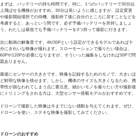
まずは、バッテリーの持ち時間です。特に、1つのバッテリーで30分以
上飛ばせる機種がおすすめ。30分は長いように感じますが、設定変更
や撮影開始場所での待機、撮影終了後に自分のところに戻すことなどを
考慮すると、あっという間です。必ず予備バッテリーを所持しましょ
う。わたしは最低でも予備バッテリーを3つ持って撮影に行きます。
次に動画の解像度です。4K/30Pという設定ができるモデルであれば十
分にきれいな映像が撮れます。スローモーションで撮りたい場合は、
60Pや120Pが必要になりますが、そういった編集をしなければ30Pで問
題ありません。
最後にセンサーの大きさです。映像を記録するためのモノで、大きいほ
ど鮮明な映像を残せます。しかし、機体のサイズも大きくなるため、携
帯性が損なわれてしまう点に要注意。細かいモノを撮りたい方や撮影後
にトリミングをされる方は、大型センサー搭載モデルがおすすめです。
ドローンで撮影した映像は今までにない感動を与えてくれます。ぜひ、
ドローンを使い、ステキな映像を撮影してみてください。
ドローンのおすすめ