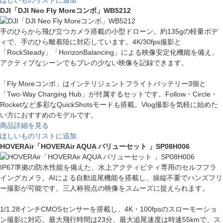
DJI「DJI Neo Fly Moreコンボ」WB5212
手のひらから飛び立つカメラ搭載の小型ドローン。約135gの軽量ボデ
ィで、手のひら離着陸に対応しています。4K/30fps撮影と
「RockSteady」「HorizonBalancing」による映像安定化機能を備え、
アクティブなシーンでもブレの少ない映像を記録できます。
「Fly Moreコンボ」はインテリジェントフライトバッテリー3個と
「Two-Way Charging Hub」が付属するセットです。Follow・Circle・
Rocketなど多彩なQuickShotsモードも搭載。Vlog撮影を気軽に始めた
い方におすすめのモデルです。
商品詳細を見る
ほしいものリストに追加
HOVERAir「HOVERAir AQUA バリューセット 」SP08H006
IP67準拠の防水性能を備えた、水上アクティビティ専用のセルフフラ
イングカメラ。AIによる自動追尾機能を搭載し、操縦不要でハンズフリ
ー撮影が可能です。三人称視点の映像をスムーズに捉えられます。
1/1.28インチCMOSセンサーを搭載し、4K・100fpsのスローモーショ
ン撮影に対応。最大飛行時間は23分、最大追尾速度は時速55kmで、ス