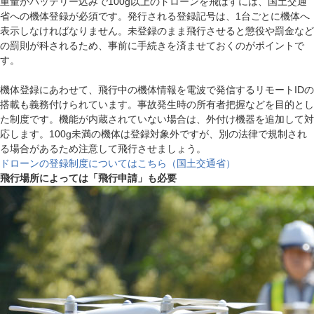
重量がバッテリー込みで100g以上のドローンを飛ばすには、国土交通
省への機体登録が必須です。発行される登録記号は、1台ごとに機体へ
表示しなければなりません。未登録のまま飛行させると懲役や罰金など
の罰則が科されるため、事前に手続きを済ませておくのがポイントで
す。
機体登録にあわせて、飛行中の機体情報を電波で発信するリモートIDの
搭載も義務付けられています。事故発生時の所有者把握などを目的とし
た制度です。機能が内蔵されていない場合は、外付け機器を追加して対
応します。100g未満の機体は登録対象外ですが、別の法律で規制され
る場合があるため注意して飛行させましょう。
ドローンの登録制度についてはこちら（国土交通省）
飛行場所によっては「飛行申請」も必要