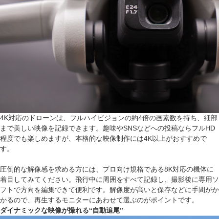
4K対応のドローンは、フルハイビジョンの約4倍の画素数を持ち、細部
まで美しい映像を記録できます。趣味やSNSなどへの投稿ならフルHD
程度でも楽しめますが、本格的な映像制作には4K以上がおすすめで
す。
圧倒的な解像感を求める方には、プロ向け規格である8K対応の機体に
着目してみてください。飛行中に周囲をすべて記録し、撮影後に専用ソ
フトで方向を編集できて便利です。解像度が高いと保存などに手間がか
かるので、再生するモニターにあわせて選ぶのがポイントです。
ダイナミックな映像が撮れる“自動追尾”