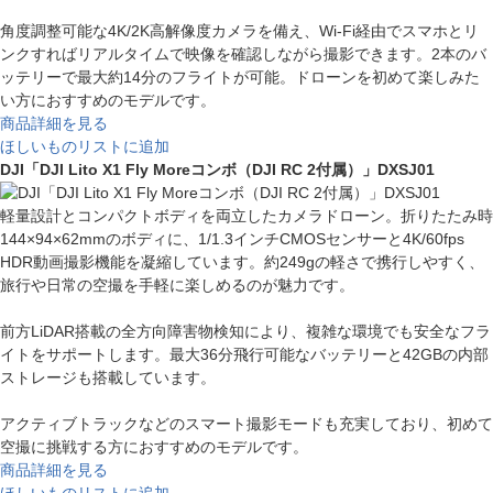
角度調整可能な4K/2K高解像度カメラを備え、Wi-Fi経由でスマホとリ
ンクすればリアルタイムで映像を確認しながら撮影できます。2本のバ
ッテリーで最大約14分のフライトが可能。ドローンを初めて楽しみた
い方におすすめのモデルです。
商品詳細を見る
ほしいものリストに追加
DJI「DJI Lito X1 Fly Moreコンボ（DJI RC 2付属）」DXSJ01
軽量設計とコンパクトボディを両立したカメラドローン。折りたたみ時
144×94×62mmのボディに、1/1.3インチCMOSセンサーと4K/60fps
HDR動画撮影機能を凝縮しています。約249gの軽さで携行しやすく、
旅行や日常の空撮を手軽に楽しめるのが魅力です。
前方LiDAR搭載の全方向障害物検知により、複雑な環境でも安全なフラ
イトをサポートします。最大36分飛行可能なバッテリーと42GBの内部
ストレージも搭載しています。
アクティブトラックなどのスマート撮影モードも充実しており、初めて
空撮に挑戦する方におすすめのモデルです。
商品詳細を見る
ほしいものリストに追加