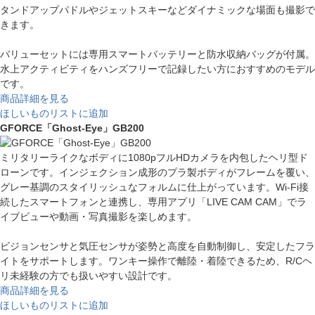
タンドアップパドルやジェットスキーなどダイナミックな場面も撮影で
きます。
バリューセットには専用スマートバッテリーと防水収納バッグが付属。
水上アクティビティをハンズフリーで記録したい方におすすめのモデル
です。
商品詳細を見る
ほしいものリストに追加
GFORCE「Ghost-Eye」GB200
ミリタリーライクなボディに1080pフルHDカメラを内包したヘリ型ド
ローンです。インジェクション成形のプラ製ボディがフレームを覆い、
グレー基調のスタイリッシュなフォルムに仕上がっています。Wi-Fi接
続したスマートフォンと連携し、専用アプリ「LIVE CAM CAM」でラ
イブビューや動画・写真撮影を楽しめます。
ビジョンセンサと気圧センサが姿勢と高度を自動制御し、安定したフラ
イトをサポートします。ワンキー操作で離陸・着陸できるため、R/Cヘ
リ未経験の方でも扱いやすい設計です。
商品詳細を見る
ほしいものリストに追加