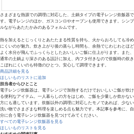
さまざまな熱源での調理に対応した、土鍋タイプの電子レンジ炊飯器で
す。電子レンジのほか、ガスコンロやオーブンも使用できます。シンプ
ルながらあたたかみのあるフォルムです。
熱を加えるとじっくりとあたたまる性質を持ち、火からおろしても冷め
にくいのが魅力。炊き上がり後の蒸らし時間も、余熱でじわじわとほど
よく水分が飛んでふっくらとしたおいしいご飯に仕上がります。また、
通常の土鍋より深さのある設計に加え、内フタ付きなので炊飯時の炊き
こぼれにくいのも特徴のひとつ。安心して調理できます。
商品詳細を見る
ほしいものリストに追加
担当者からひとこと
電子レンジ炊飯器は、電子レンジで加熱するだけでおいしいご飯が炊け
る便利なアイテム。一人暮らしの方をはじめ、ご飯を少量しか炊かない
方にも適しています。炊飯以外の調理に対応したモノであれば、少ない
洗い物でさまざまな料理を楽しめる点も魅力です。本記事を参考に、自
分に合う電子レンジ炊飯器を見つけてみてください。
すべての電子レンジ炊飯器を見る
ほしいものリストを見る