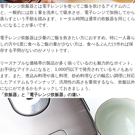
電子レンジ炊飯器とは電子レンジを使ってご飯を炊けるアイテムのこ
と。一般的には炊く量を洗米して吸水させ、電子レンジで加熱してから
蒸らすという手順を踏みます。トータル時間は通常の炊飯器を同じくら
いになることが多いです。
電子レンジ炊飯器は少量のご飯を炊きたい方におすすめ。特に一人暮ら
しの方や1度に食べるご飯の量が少ない方は、食べるぶんだけ作れば保
存する手間がないのがメリットです。
リーズナブルな価格帯の製品が多く揃っているのも魅力的なポイント。
お手頃なアイテムになると、1,000円以下で発売されているモノもあり
ます。また、煮込み料理や蒸し料理、炒め料理などの幅広い調理に対応
したアイテムもラインナップ。汎用性の高さを重視するなら、炊飯以外
になにができるかもチェックしておきましょう。
「炊飯器」と「電子レンジ炊飯器」の違い