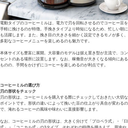
電動タイプのコーヒーミルは、電力で刃を回転させるのでコーヒー豆を
手軽に挽けるのが特徴。手挽きタイプより時短になるため、忙しい朝に
も活躍します。また、挽き目の大きさを細かく設定できるモノが多く、
多彩なコーヒーメニューを楽しめるのも魅力です。
本体サイズも豊富に展開。大容量のモデルは据え置き型が主流で、コン
セントのある場所に設置します。なお、稼働音が大きくなる傾向にある
ものの、手間をかけずにコーヒーを楽しめるのが利点です。
コーヒーミルの選び方
刃の形状をチェック
刃の形状は、コーヒーミルを購入する際にチェックしておきたい大切な
ポイントです。形状の違いによって挽いた豆の仕上がり具合が変わるの
で、淹れるコーヒーの風味や味わいに直接影響します。
なお、コーヒーミルの刃の形状は、大きく分けて「プロペラ式」・「臼
式」・「コニカル式」の3タイプ。それぞれの特徴を押さえて、用途や