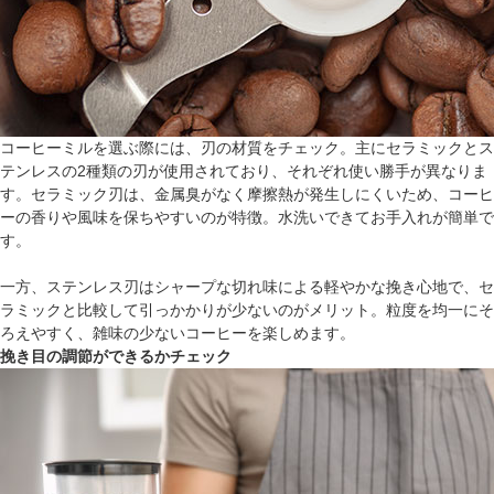
コーヒーミルを選ぶ際には、刃の材質をチェック。主にセラミックとス
テンレスの2種類の刃が使用されており、それぞれ使い勝手が異なりま
す。セラミック刃は、金属臭がなく摩擦熱が発生しにくいため、コーヒ
ーの香りや風味を保ちやすいのが特徴。水洗いできてお手入れが簡単で
す。
一方、ステンレス刃はシャープな切れ味による軽やかな挽き心地で、セ
ラミックと比較して引っかかりが少ないのがメリット。粒度を均一にそ
ろえやすく、雑味の少ないコーヒーを楽しめます。
挽き目の調節ができるかチェック