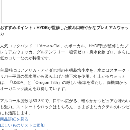
おすすめポイント：HYDEが監修した飲み口軽やかなプレミアムウォッ
カ
人気ロックバンド「L'Arc-en-Ciel」のボーカル、HYDE氏が監修したプ
レミアムウォッカ。グルテンフリー・糖質ゼロ・炭水化物ゼロ、さらに
低カロリーなのが特徴です。
主原料にはアメリカ・アイダホ州の有機栽培小麦を、水にはスネーク・
リバー平原の帯水層から汲み上げた地下水を使用。仕上がるウォッカ
は、「USDA」と「Oregon Tilth」の厳しい基準を満たし、両機関から
オーガニック認定を取得しています。
アルコール度数は33.3％で、口中へ広がる、軽やかかつピュアな味わい
も魅力。ストレートやロックはもちろん、さまざまなカクテルのレシピ
にも活躍します。
商品詳細を見る
ほしいものリストに追加