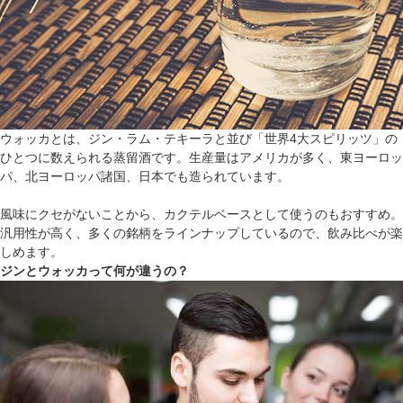
ウォッカとは、ジン・ラム・テキーラと並び「世界4大スピリッツ」の
ひとつに数えられる蒸留酒です。生産量はアメリカが多く、東ヨーロッ
パ、北ヨーロッパ諸国、日本でも造られています。
風味にクセがないことから、カクテルベースとして使うのもおすすめ。
汎用性が高く、多くの銘柄をラインナップしているので、飲み比べが楽
しめます。
ジンとウォッカって何が違うの？