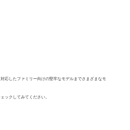
人窓口
R情報
nglish / 中文
に対応したファミリー向けの堅牢なモデルまでさまざまなモ
チェックしてみてください。