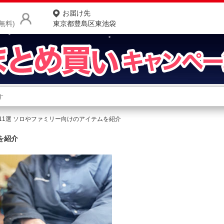
お届け先
無料)
東京都豊島区東池袋
商品をさがす
ランキングからさがす
ネ
11選 ソロやファミリー向けのアイテムを紹介
カテゴリ一覧からさがす
ポ
を紹介
店
お
お客様サポート
ご利用ガイド