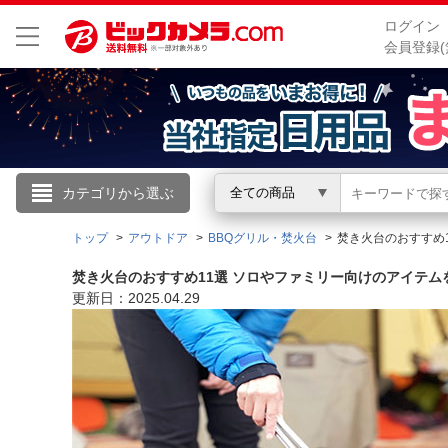
ログイン
会員登録(
こんにちは
カテゴリから選ぶ
全ての商品
ログイン
トップ
アウトドア
BBQグリル・焚火台
焚き火台のおすすめ
焚き火台のおすすめ11選 ソロやファミリー向けのアイテム
新規会員登録
更新日：2025.04.29
会員メニュー
お買いもの履歴
閲覧履歴