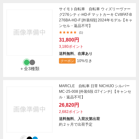
サイモト自転車 自転車 ウィズリーヴァー
グ276シティ-HD-F マットカーキ CV8FAT-B
276BA-HD-F [外装6段] 2024年モデル【キャ
ンセル・返品不可】
(1)
31,800円
3,180ポイント
送料無料、在庫あり
10%引き
クーポン
＋全3種類
MARCLE 自転車 日常 NICHIJO シルバー
MC-25-008 [外装6段 /27インチ] 【キャンセ
ル・返品不可】
26,820円
2,682ポイント
送料無料、入荷次第出荷
約２ヶ月で出荷予定