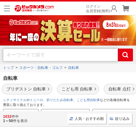
ログイン
会員登録(無料)
トップ
スポーツ・自転車・ゴルフ
自転車
自転車
ブリヂストン 自転車
こども用 自転車
自転車 点灯
シティサイクル
や
ミニベロ
、
折りたたみ自転車
、
こども用自転車
などの各種自転車を
豊富に取り揃えております。
自転車おすすめ特集
折り畳み自転車おすすめ特集
クロスバイクおすすめ特集
1032
件中
人気・おすすめ順
絞り込み
1～50
件を表示