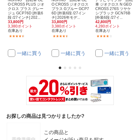
NORNO 自転車 GE
NORNO 自転車 GE
アサヒサイクル 自転
O CROSS PLUS ジオ
O CROSS ジオクロス
車 ジオクロス N GEO
クロス プラス グレー
プラス Gブルー GCP7
CROSS 276S ツヤケ
ジュ GCP76D [外装6
6D [外装6段 /27イン
シブラック GCN76B
段 /27インチ] 202...
チ] 2026年モデ...
[外装6段 /27イ...
33,800円
33,800円
42,800円
3,380ポイント
3,380ポイント
4,280ポイント
在庫あり
在庫あり
在庫あり
(2)
(4)
(1)
一緒に買う
一緒に買う
一緒に買う
お探しの商品は見つかりましたか?
この商品と
イメージが近い商品を探す