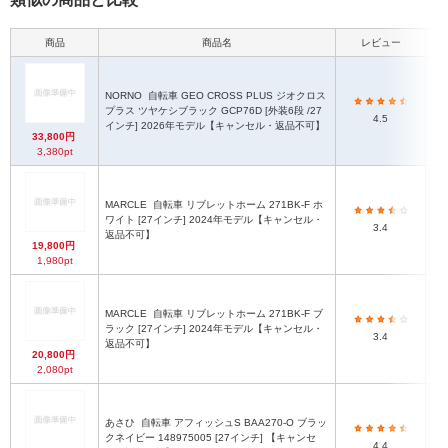
商品
商品名
レビュー
最
NORNO
自転車 GEO CROSS PLUS ジオクロス
最
プラス ツヤケシブラック GCP76D [外装6段 /27
4.5
インチ] 2026年モデル【キャンセル・返品不可】
33,800円
3,380pt
MARCLE
自転車 リブレットホーム 271BK-F ホ
ワイト [27インチ] 2024年モデル【キャンセル・
3.4
返品不可】
19,800円
1,980pt
MARCLE
自転車 リブレットホーム 271BK-F ブ
ラック [27インチ] 2024年モデル【キャンセル・
3.4
返品不可】
20,800円
2,080pt
あさひ
自転車 アフィッシュS BAA270-O ブラッ
最
クネイビー 148975005 [27インチ] 【キャンセ
4.4