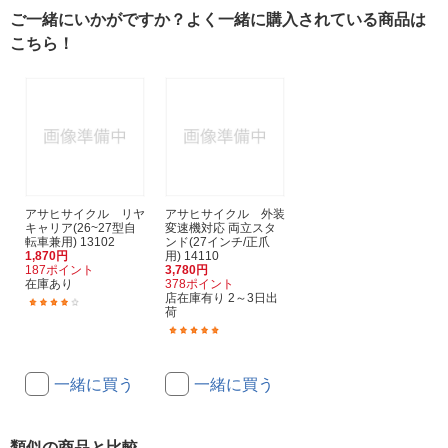
ご一緒にいかがですか？よく一緒に購入されている商品は
こちら！
アサヒサイクル リヤ
アサヒサイクル 外装
キャリア(26~27型自
変速機対応 両立スタ
転車兼用) 13102
ンド(27インチ/正爪
1,870円
用) 14110
187ポイント
3,780円
在庫あり
378ポイント
店在庫有り 2～3日出
(6)
荷
(8)
一緒に買う
一緒に買う
類似の商品と比較