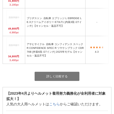
31,800円
3,180pt
ブリヂストン
自転車 エブリッジ L EBRIDGE L
E.Xクリームアイボリー E73LT1 [内装3段 /27イ
-
ンチ] 【キャンセル・返品不可】
49,800円
4,980pt
アサヒサイクル
自転車 コンフィデンス スペック
R CONFIDENCE SPEC R ツヤケシブラック CDR
最
76B [外装6段 /27インチ] 2025年モデル【キャン
4.3
セル・返品不可】
34,800円
3,480pt
詳しく比較する
【2023年4月よりヘルメット着用努力義務化が全利用者に対象
拡大！】
人気の大人用ヘルメットは
こちら
からご確認いただけます。