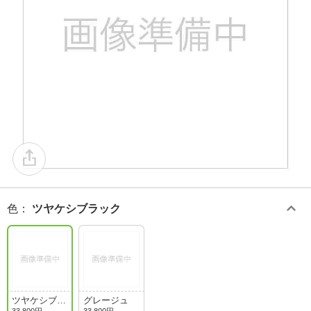
色
：
ツヤケシブラック
ツヤケシブラ
グレージュ
ック