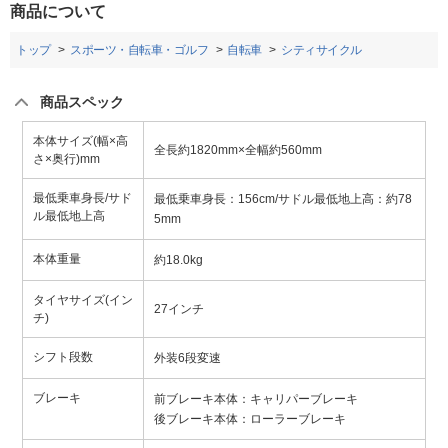
商品について
トップ
スポーツ・自転車・ゴルフ
自転車
シティサイクル
商品スペック
本体サイズ(幅×高
全長約1820mm×全幅約560mm
さ×奥行)mm
最低乗車身長/サド
最低乗車身長：156cm/サドル最低地上高：約78
ル最低地上高
5mm
本体重量
約18.0kg
タイヤサイズ(イン
27インチ
チ)
シフト段数
外装6段変速
ブレーキ
前ブレーキ本体：キャリパーブレーキ
後ブレーキ本体：ローラーブレーキ