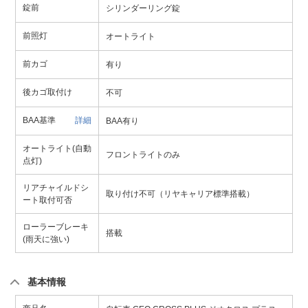
錠前
シリンダーリング錠
前照灯
オートライト
前カゴ
有り
後カゴ取付け
不可
BAA基準
詳細
BAA有り
オートライト(自動
フロントライトのみ
点灯)
リアチャイルドシ
取り付け不可（リヤキャリア標準搭載）
ート取付可否
ローラーブレーキ
搭載
(雨天に強い)
基本情報