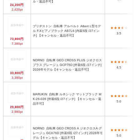
ル・返品不可】
24,200円
2,420pt
ブリヂストン
自転車 アルベルト Albert L型モデ
最
ル F.Xピアノブラック AB7L6 [内装5段 /27イン
3.5
チ] 【キャンセル・返品不可】
73,800円
7,380pt
NORNO
自転車 GEO CROSS PLUS ジオクロス
最
プラス グレージュ GCP76D [外装6段 /27インチ]
4.5
2026年モデル【キャンセル・返品不可】
33,800円
3,380pt
MARUKIN
自転車 ルネシック マットブラック M
最
K-26-026 [外装6段 /27インチ] 【キャンセル・返
5.0
品不可】
29,800円
2,980pt
NORNO
自転車 GEO CROSS A ジオクロスA グ
最
レージュ GCA76D [外装6段 /27インチ] 2026年モ
5.0
デル【キャンセル・返品不可】