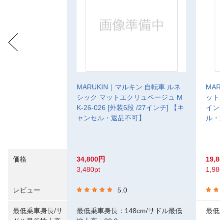
MARUKIN｜マルキン 自転車 ルネ
MA
シック マットエクリュベージュ M
ット
K-26-026 [外装6段 /27インチ] 【キ
イン
ャンセル・返品不可】
ル・
価格
34,800円
19,
3,480pt
1,98
レビュー
5.0
最低乗車身長/サ
最低乗車身長：148cm/サドル最低
最低