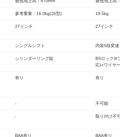
最低地上高：870mm
最低地上高：795mm
参考重量：16.0kg(26型)
19.5kg
27インチ
27インチ
シングルシフト
内装5段変速
シリンダーリング錠
BSロックIIIプラス(
応)+ワイヤー錠
有り
有り
-
不可能
-
取り付け不可能
BAA有り
BAA有り