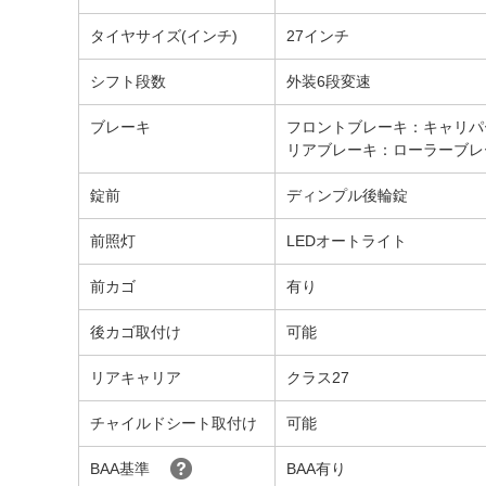
タイヤサイズ(インチ)
27インチ
シフト段数
外装6段変速
ブレーキ
フロントブレーキ：キャリパ
リアブレーキ：ローラーブレ
錠前
ディンプル後輪錠
前照灯
LEDオートライト
前カゴ
有り
後カゴ取付け
可能
リアキャリア
クラス27
チャイルドシート取付け
可能
BAA基準
BAA有り