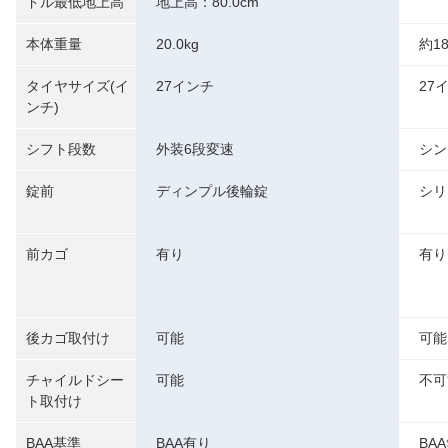
ドル最低地上高
地上高：80.0cm
本体重量
20.0kg
約18
タイヤサイズ(イ
27インチ
27
ンチ)
シフト段数
外装6段変速
シン
錠前
ディンプル後輪錠
シリ
前カゴ
有り
有り
後カゴ取付け
可能
可能
チャイルドシー
可能
不可
ト取付け
BAA基準
BAA有り
BA