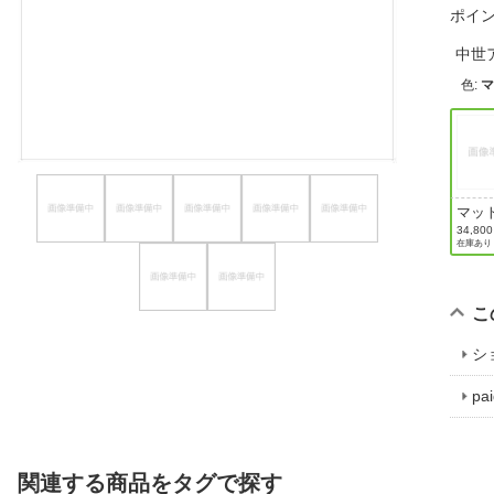
ポイ
ほしいもの
中世
お知らせ
色
:
マッ
リュ
34,80
在庫あり
ュ
こ
シ
p
関連する商品をタグで探す