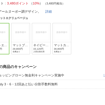
法
よくある質問・お問合せ
ント
3,480ポイント
（
10%
）
（3,480円相当）
I
アールヌーボー調デザイン。
詳細
ご利用規約
マットエクリュベージュ
E
トエク
マットブラ
ネイビーブ
マットカー
ベージ
ック
ルー
キグリーン
0円
29,800円
33,120円
36,800円
在庫あり
入荷次第出荷
在庫あり
の商品のキャンペーン
ョッピングローン無金利キャンペーン実施中
aidy 3・6・12回あと払い分割手数料無料