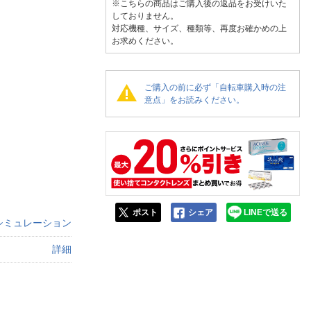
人窓口
※こちらの商品はご購入後の返品をお受けいた
しておりません。
R情報
対応機種、サイズ、種類等、再度お確かめの上
お求めください。
ご購入の前に必ず「自転車購入時の注
意点」をお読みください。
nglish / 中文
ポスト
シェア
LINEで送る
シミュレーション
詳細