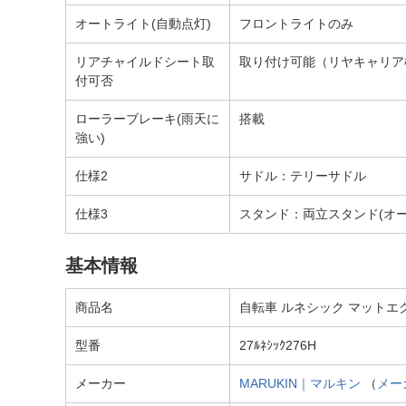
オートライト(自動点灯)
フロントライトのみ
リアチャイルドシート取
取り付け可能（リヤキャリア
付可否
ローラーブレーキ(雨天に
搭載
強い)
仕様2
サドル：テリーサドル
仕様3
スタンド：両立スタンド(オー
基本情報
商品名
自転車 ルネシック マットエクリ
型番
27ﾙﾈｼｯｸ276H
メーカー
MARUKIN｜マルキン
（
メー