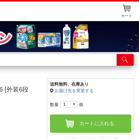
カート
店舗サービス
ット取り置き
イントカードWEB登録
送料無料、
在庫あり
 [外装6段
お届け先を変更する
舗情報・店舗一覧
数量
個
取り寄せ品入荷状況照会
カートに入れる