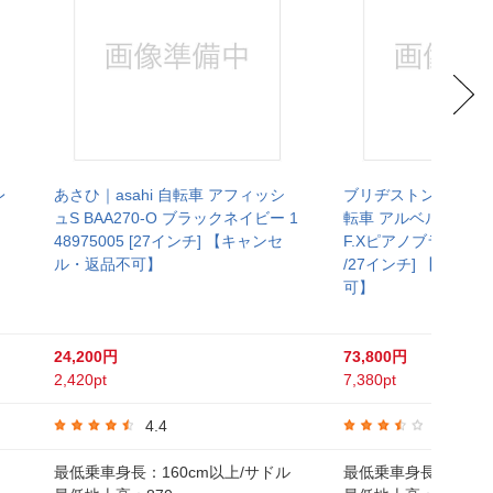
レ
あさひ｜asahi 自転車 アフィッシ
ブリヂストン｜BRIDG
ュS BAA270-O ブラックネイビー 1
転車 アルベルト Albe
48975005 [27インチ] 【キャンセ
F.Xピアノブラック AB
ル・返品不可】
/27インチ] 【キャ
可】
24,200円
73,800円
2,420pt
7,380pt
4.4
3.5
最低乗車身長：160cm以上/サドル
最低乗車身長：148c