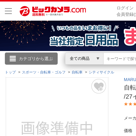
ログイン
会員登録(
こんにちは
カテゴリから選ぶ
全ての商品
ログイン
トップ
スポーツ・自転車・ゴルフ
自転車
シティサイクル
MAR
自転
新規会員登録
/2
会員メニュー
メーカ
お買いもの履歴
価格
閲覧履歴