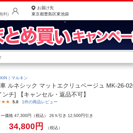
お届け先
無料)
東京都豊島区東池袋
商品をさがす
ランキングからさがす
ネ
カテゴリ一覧からさがす
ポ
UKIN｜マルキン
車 ルネシック マットエクリュベージュ MK-26-026
店
7インチ] 【キャンセル・返品不可】
お
5.0
1
件の商品レビュー
お客様サポート
ー価格 47,300円（税込） 26％引き 12,500円引き
34,800円
ご利用ガイド
（税込）