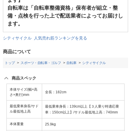
ます】
自転車は「自転車整備資格」保有者が組立・整
備・点検を行った上で配送業者によってお届けし
ます。
シティサイクル 人気売れ筋ランキングを見る
商品について
トップ
スポーツ・自転車・ゴルフ
自転車
シティサイクル
商品スペック
本体サイズ(幅×高
全長：182cm
さ×奥行)mm
最低乗車身長/サド
最低乗車身長：139cm以上【３人乗り時適応乗
ル最低地上高
車：150cm以上】/サドル最低地上高：740mm
本体重量
25.9kg