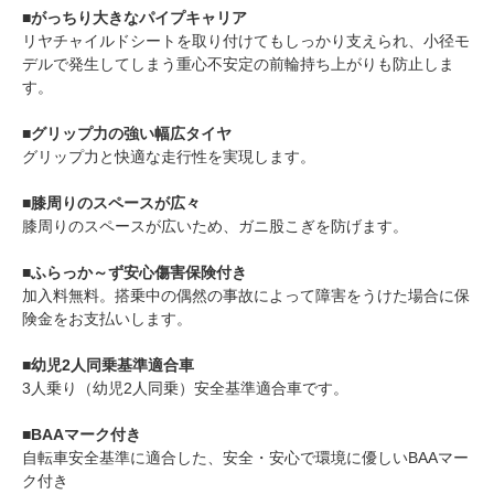
■がっちり大きなパイプキャリア
リヤチャイルドシートを取り付けてもしっかり支えられ、小径モ
デルで発生してしまう重心不安定の前輪持ち上がりも防止しま
す。
■グリップ力の強い幅広タイヤ
グリップ力と快適な走行性を実現します。
■膝周りのスペースが広々
膝周りのスペースが広いため、ガニ股こぎを防げます。
■ふらっか～ず安心傷害保険付き
加入料無料。搭乗中の偶然の事故によって障害をうけた場合に保
険金をお支払いします。
■幼児2人同乗基準適合車
3人乗り（幼児2人同乗）安全基準適合車です。
■BAAマーク付き
自転車安全基準に適合した、安全・安心で環境に優しいBAAマー
ク付き