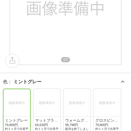
1/7
色
：
ミントグレー
ミントグレー
マットブラッ
ウォームグレ
グロスピンク
ク
ー
ブラウン
79,800円
64,630円
58,798円
79,800円
約１ヶ月で出荷予
約１ヶ月で出荷予
販売を終了しまし
約１ヶ月で出荷予