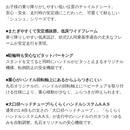
お子様の乗り降りがしやすい低い位置のチャイルドシート。
安心・安全、走行時の安定感にこだわった、可愛くて頼もしい
「シュシュ」シリーズです。
■またぎやすくて安定感抜群。低床ワイドフレーム
乗り降りしやすい低床設計。幼児2人同乗基準適合の丈夫なフレ
ームが安定走行を実現。
■駐輪時も安心なピタットパーキング
スタンドを立てると同時にハンドルがピタッと止まるオリジナル
機構。転倒防止の安全機能です。
■重心がハンドル回転軸上にあるからふらつきにくい
丸石オリジナルの、ハンドルの回転軸上にベビーチェアを取り付
ける仕様により、重心移動が少なく、ふらつきが抑えられます。
■大口径ヘッドチューブ/らくらくハンドルシステムA.A.S
通常の1.4倍もの太さの「大口径ヘッドチューブ」。「らくらく
ハンドルシステムA.A.S」が走行中のハンドルのガタつき・ゆる
みを自動調整。丸石オリジナルの安心機能です。