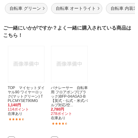
自転車 グリーン
自転車 オートライト
自転車 内装3
ご一緒にいかがですか？よく一緒に購入されている商品は
こちら！
TOP マイセットダイ
パナレーサー 自転車
ヤル90 ワイヤーロッ
用 フロアポンプ(ブラ
ク(マットグリーン) T
ック)BFP-04AGA3-B
PLCMYSET90MG
【英式・仏式・米式バ
1,140円
ルブ対応/空...
114ポイント
2,780円
在庫あり
278ポイント
在庫あり
(23)
(64)