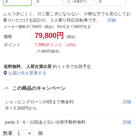
定
定
た（生産完了）
定
ふらつきにくく、ガニ股こぎにならない、小柄な方でも安心してお
乗りいただける設計の、３人乗り対応自転車です。
詳細
メーカー価格 87,780円（税込） 9%引き 7,980円引き
79,800円
価格
（税込）
ポイント
7,980ポイント
（
10%
）
（7,980円相当）
送料無料、
入荷次第出荷
約１ヶ月で出荷予定
お届け先を変更する
この商品のキャンペーン
ショッピングローン24回まで無金利
詳細
月々3,300円から
paidy 3・6・12回あと払い分割手数料無料
詳細
数量
個