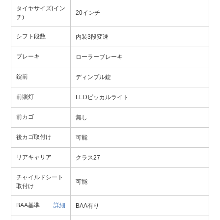
タイヤサイズ(イン
20インチ
チ)
シフト段数
内装3段変速
ブレーキ
ローラーブレーキ
錠前
ディンプル錠
前照灯
LEDピッカルライト
前カゴ
無し
後カゴ取付け
可能
リアキャリア
クラス27
チャイルドシート
可能
取付け
BAA基準
詳細
BAA有り