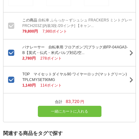
自転車 ふらっか～ずシュシュ FRACKERS ミントグレー
FRCH203Z [内装3段 /20インチ] 【キャン...
79,800円
7,980ポイント
パナレーサー 自転車用 フロアポンプ(ブラック)BFP-04AGA3-
B【英式・仏式・米式バルブ対応/空...
2,780円
278ポイント
TOP マイセットダイヤル90 ワイヤーロック(マットグリーン)
TPLCMYSET90MG
1,140円
114ポイント
83,720
合計
円
一緒にカートに入れる
関連する商品をタグで探す