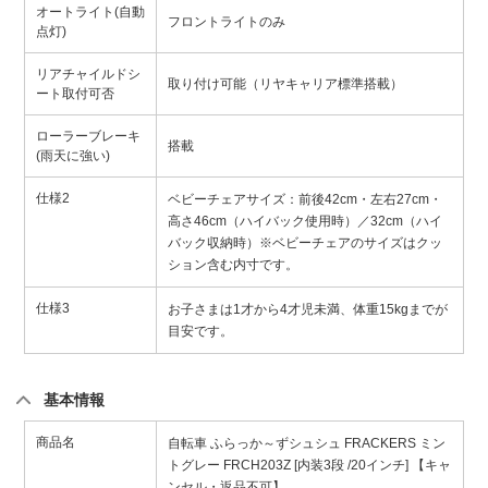
オートライト(自動
フロントライトのみ
点灯)
リアチャイルドシ
取り付け可能（リヤキャリア標準搭載）
ート取付可否
ローラーブレーキ
搭載
(雨天に強い)
仕様2
ベビーチェアサイズ：前後42cm・左右27cm・
高さ46cm（ハイバック使用時）／32cm（ハイ
バック収納時）※ベビーチェアのサイズはクッ
ション含む内寸です。
仕様3
お子さまは1才から4才児未満、体重15kgまでが
目安です。
基本情報
商品名
自転車 ふらっか～ずシュシュ FRACKERS ミン
トグレー FRCH203Z [内装3段 /20インチ] 【キャ
ンセル・返品不可】