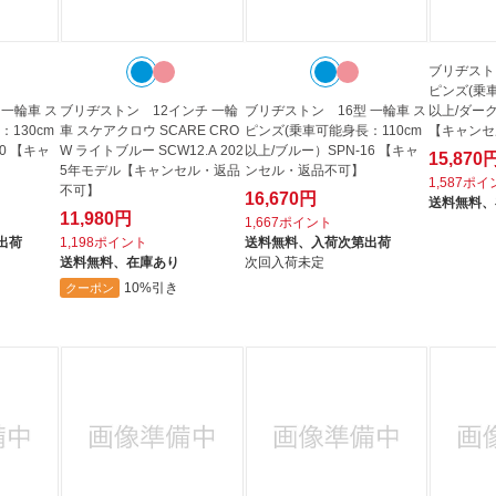
ブリヂスト
ピンズ(乗車
 一輪車 ス
ブリヂストン 12インチ 一輪
ブリヂストン 16型 一輪車 ス
以上/ダーク
130cm
車 スケアクロウ SCARE CRO
ピンズ(乗車可能身長：110cm
【キャンセ
0 【キャ
W ライトブルー SCW12.A 202
以上/ブルー）SPN-16 【キャ
15,870
5年モデル【キャンセル・返品
ンセル・返品不可】
1,587ポ
不可】
16,670円
送料無料、
11,980円
1,667ポイント
出荷
1,198ポイント
送料無料、
入荷次第出荷
送料無料、
在庫あり
次回入荷未定
10%引き
クーポン