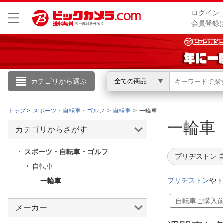
ログイン
会員登録(
カテゴリから選ぶ
全ての商品
こんにちは
トップ
スポーツ・自転車・ゴルフ
自転車
一輪車
ログイン
一輪
カテゴリからさがす
新規会員登録
スポーツ・自転車・ゴルフ
ブリヂストン 
自転車
会員メニュー
ブリヂストン
や
ト
一輪車
お買いもの履歴
自転車ご購入
メーカー
閲覧履歴