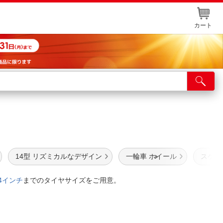
カート
店舗サービス
ット取り置き
イントカードWEB登録
舗情報・店舗一覧
14型 リズミカルなデザイン
一輪車 ホイール
スケア
取り寄せ品入荷状況照会
4インチ
までのタイヤサイズをご用意。