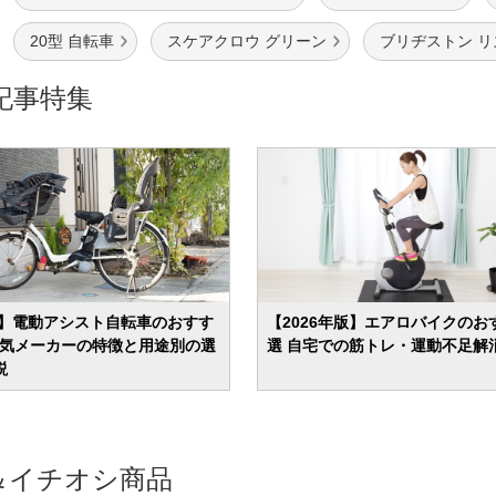
20型 自転車
スケアクロウ グリーン
ブリヂストン 
記事特集
6年】電動アシスト自転車のおすす
【2026年版】エアロバイクのお
 人気メーカーの特徴と用途別の選
選 自宅での筋トレ・運動不足解
説
＆イチオシ商品