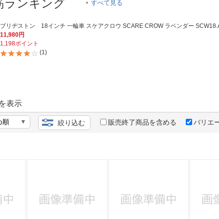
法
筋ランキング
すべて見る
よくある質問・お問合せ
I
ご利用規約
ブリヂストン 18インチ 一輪車 スケアクロウ SCARE CROW ラベンダー SCW18.A 
11,980円
1,198ポイント
(1)
E
を表示
販売終了商品を含める
バリエ
絞り込む