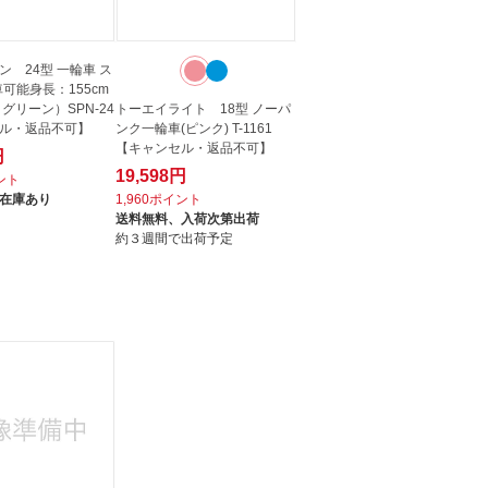
ン 24型 一輪車 ス
可能身長：155cm
グリーン）SPN-24
トーエイライト 18型 ノーパ
ル・返品不可】
ンク一輪車(ピンク) T-1161
【キャンセル・返品不可】
円
19,598円
イント
在庫あり
1,960ポイント
送料無料、
入荷次第出荷
約３週間で出荷予定