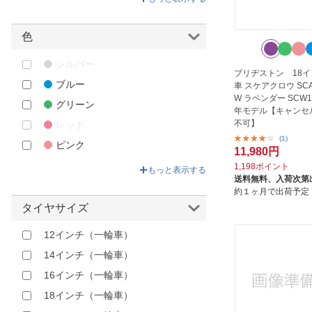
色
シルバー
ブリヂストン 18イ
ブルー
車 スケアクロウ SCA
W ラベンダー SCW18
グリーン
年モデル【キャンセ
不可】
レッド
(1)
ピンク
11,980円
パープル
1,198ポイント
もっと表示する
送料無料、
入荷次第
約１ヶ月で出荷予定
タイヤサイズ
12インチ（一輪車）
14インチ（一輪車）
16インチ（一輪車）
18インチ（一輪車）