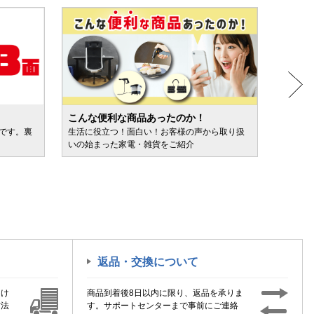
こんな便利な商品あったのか！
人気売
ルです。裏
生活に役立つ！面白い！お客様の声から取り扱
カテゴ
いの始まった家電・雑貨をご紹介
けます
返品・交換について
届け
商品到着後8日以内に限り、返品を承りま
方法
す。サポートセンターまで事前にご連絡