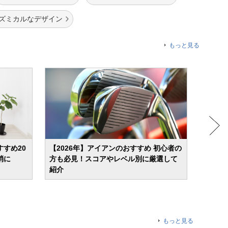
リズミカルなデザイン
もっと見る
すすめ20
【2026年】アイアンのおすすめ 初心者の
【20
消に
方も必見！スコアやレベル別に厳選して
初心者
紹介
紹介
もっと見る