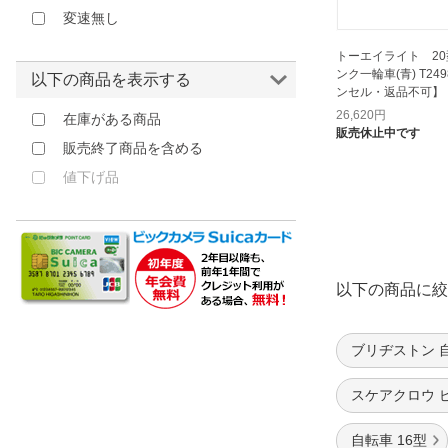
変速無し
トーエイライト 20
ンク一輪車(青) T24
以下の商品を表示する
ンセル・返品不可】
26,620
円
在庫がある商品
販売休止中です
販売終了商品を含める
値下げ品
以下の商品に絞
ブリヂストン 
スケアクロウ 
自転車 16型