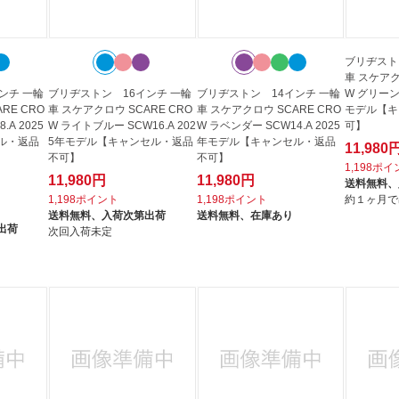
ブリヂスト
車 スケアク
ンチ 一輪
ブリヂストン 16インチ 一輪
ブリヂストン 14インチ 一輪
W グリーン 
RE CRO
車 スケアクロウ SCARE CRO
車 スケアクロウ SCARE CRO
モデル【キ
.A 2025
W ライトブルー SCW16.A 202
W ラベンダー SCW14.A 2025
可】
ル・返品
5年モデル【キャンセル・返品
年モデル【キャンセル・返品
11,980
不可】
不可】
1,198ポ
11,980円
11,980円
送料無料、
1,198ポイント
1,198ポイント
約１ヶ月で
送料無料、
入荷次第出荷
送料無料、
在庫あり
出荷
次回入荷未定