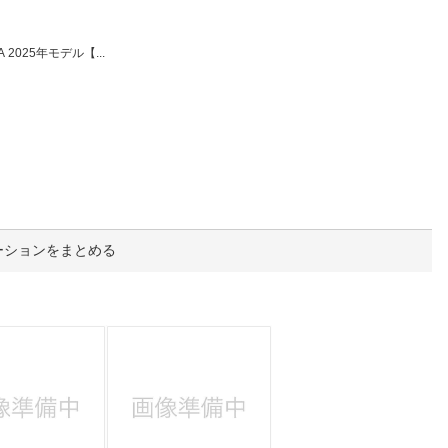
人窓口
R情報
2025年モデル【...
nglish / 中文
ーションをまとめる