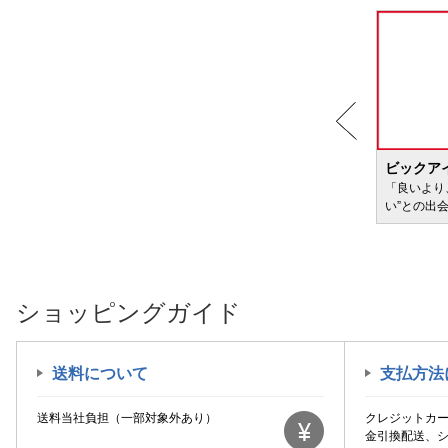
BIC WAVE
ビックア
サービ
「どきどき・わくわく」をさまざまなコンテン
「良いより
ツに載せてお届けします
い”との出
ショッピングガイド
送料について
支払方法
送料当社負担（一部対象外あり）
クレジットカ
金引換配送、