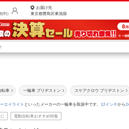
お届け先
無料)
東京都豊島区東池袋
商品をさがす
ランキングからさがす
ネ
車
カテゴリ一覧からさがす
ポ
店
自転車
一輪車 ブリヂストン
スケアクロウ ブリヂストン
お
ーエイライト
といったメーカーの一輪車を取扱中です。
12インチ
から
2
お客様サポート
前に
電動自転車おすすめ特集
ご利用ガイド