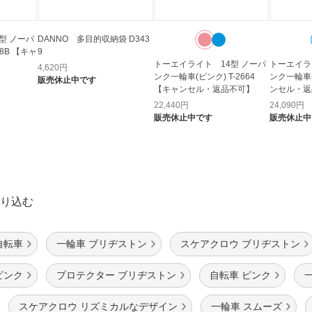
型 ノーパ
DANNO 多目的収納袋 D343
98B 【キャ
9
トーエイライト 14型 ノーパ
トーエイラ
4,620
円
ンク一輪車(ピンク) T-2664
ンク一輪車(青
販売休止中です
【キャンセル・返品不可】
ンセル・返
22,440
円
24,090
円
販売休止中です
販売休止中
り込む
自転車
一輪車 ブリヂストン
スケアクロウ ブリヂストン
ピンク
プロテクター ブリヂストン
自転車 ピンク
一
スケアクロウ リズミカルなデザイン
一輪車 スムーズ