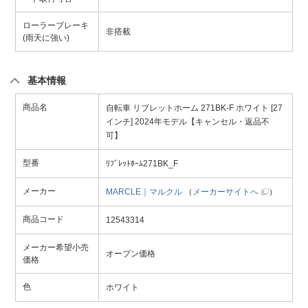
ローラーブレーキ
非搭載
(雨天に強い)
基本情報
商品名
自転車 リブレットホーム 271BK-F ホワイト [27
インチ] 2024年モデル【キャンセル・返品不
可】
型番
ﾘﾌﾞﾚｯﾄﾎｰﾑ271BK_F
メーカー
MARCLE｜マルクル
（
メーカーサイトへ
）
商品コード
12543314
メーカー希望小売
オープン価格
価格
色
ホワイト