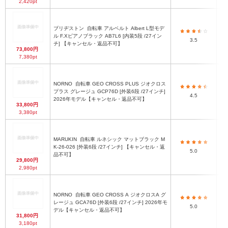
2,420pt
ブリヂストン
自転車 アルベルト Albert L型モデ
最
ル F.Xピアノブラック AB7L6 [内装5段 /27イン
3.5
チ] 【キャンセル・返品不可】
73,800円
7,380pt
NORNO
自転車 GEO CROSS PLUS ジオクロス
最
プラス グレージュ GCP76D [外装6段 /27インチ]
4.5
2026年モデル【キャンセル・返品不可】
33,800円
3,380pt
MARUKIN
自転車 ルネシック マットブラック M
最
K-26-026 [外装6段 /27インチ] 【キャンセル・返
5.0
品不可】
29,800円
2,980pt
NORNO
自転車 GEO CROSS A ジオクロスA グ
最
レージュ GCA76D [外装6段 /27インチ] 2026年モ
5.0
デル【キャンセル・返品不可】
31,800円
3,180pt