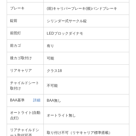
ブレーキ
(前)キャリパーブレーキ(後)バンドブレーキ
錠前
シリンダー式サークル錠
前照灯
LEDブロックダイナモ
前カゴ
有り
後カゴ取付け
可能
リアキャリア
クラス18
チャイルドシート
不可能
取付け
BAA基準
詳細
BAA無し
オートライト(自動
オートライト無し
点灯)
リアチャイルドシ
取り付け不可（リヤキャリア標準搭載）
ート取付可否