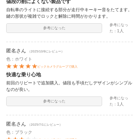
値段の割によくない製品です
自転車のライトに接続する部分が走行中キーキー音をたてます。
鍵の形状が複雑でロックと解除に時間がかかります。
参考になっ
参考になった
1人
た：
匿名
さん
（2025/10/9にレビュー）
色：ホワイト
ビックカメラグループで購入
快適な乗り心地
前回のリピートで追加購入。値段も手頃だしデザインがシンプル
なのが良い。
参考になっ
参考になった
1人
た：
匿名
さん
（2025/7/1にレビュー）
色：ブラック