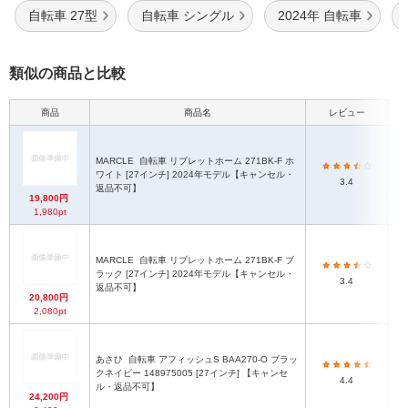
自転車 27型
自転車 シングル
2024年 自転車
類似の商品と比較
商品
商品名
レビュー
最
MARCLE
自転車 リブレットホーム 271BK-F ホ
ワイト [27インチ] 2024年モデル【キャンセル・
3.4
返品不可】
19,800円
1,980pt
MARCLE
自転車 リブレットホーム 271BK-F ブ
ラック [27インチ] 2024年モデル【キャンセル・
3.4
返品不可】
20,800円
2,080pt
あさひ
自転車 アフィッシュS BAA270-O ブラッ
最
クネイビー 148975005 [27インチ] 【キャンセ
4.4
ル・返品不可】
24,200円