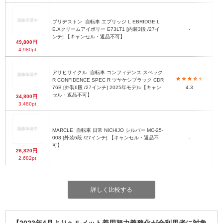
ブリヂストン
自転車 エブリッジ L EBRIDGE L
E.Xクリームアイボリー E73LT1 [内装3段 /27イ
-
ンチ] 【キャンセル・返品不可】
49,800円
4,980pt
アサヒサイクル
自転車 コンフィデンス スペック
R CONFIDENCE SPEC R ツヤケシブラック CDR
最
76B [外装6段 /27インチ] 2025年モデル【キャン
4.3
セル・返品不可】
34,800円
3,480pt
MARCLE
自転車 日常 NICHIJO シルバー MC-25-
最
008 [外装6段 /27インチ] 【キャンセル・返品不
-
可】
26,820円
2,682pt
詳しく比較する