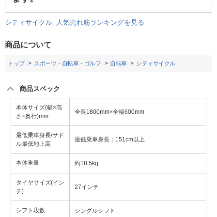
シティサイクル 人気売れ筋ランキングを見る
商品について
トップ
スポーツ・自転車・ゴルフ
自転車
シティサイクル
商品スペック
本体サイズ(幅×高
全長1800mm×全幅600mm
さ×奥行)mm
最低乗車身長/サド
最低乗車身長：151cm以上
ル最低地上高
本体重量
約18.5kg
タイヤサイズ(イン
27インチ
チ)
シフト段数
シングルシフト