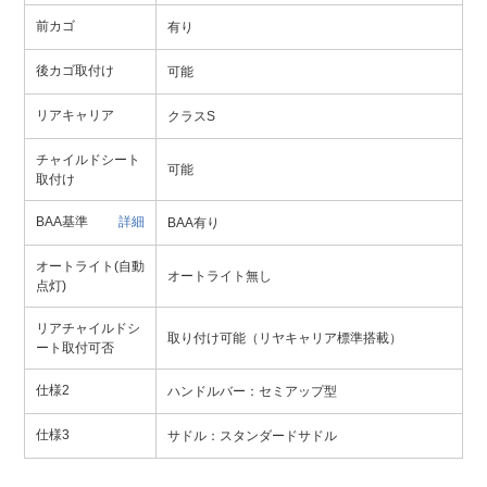
前カゴ
有り
後カゴ取付け
可能
リアキャリア
クラスS
チャイルドシート
可能
取付け
BAA基準
詳細
BAA有り
オートライト(自動
オートライト無し
点灯)
リアチャイルドシ
取り付け可能（リヤキャリア標準搭載）
ート取付可否
仕様2
ハンドルバー：セミアップ型
仕様3
サドル：スタンダードサドル