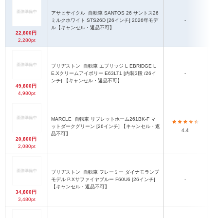
アサヒサイクル
自転車 SANTOS 26 サントス26
最
ミルクホワイト STS26D [26インチ] 2026年モデ
-
ル【キャンセル・返品不可】
22,800円
2,280pt
ブリヂストン
自転車 エブリッジ L EBRIDGE L
E.Xクリームアイボリー E63LT1 [内装3段 /26イ
-
ンチ] 【キャンセル・返品不可】
49,800円
4,980pt
MARCLE
自転車 リブレットホーム261BK-F マ
ットダークグリーン [26インチ] 【キャンセル・返
4.4
品不可】
20,800円
2,080pt
ブリヂストン
自転車 フレーミー ダイナモランプ
最
モデル P.Xサファイヤブルー F60U6 [26インチ]
-
【キャンセル・返品不可】
34,800円
3,480pt