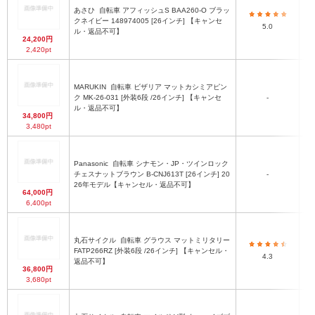
あさひ
自転車 アフィッシュS BAA260-O ブラッ
最
クネイビー 148974005 [26インチ] 【キャンセ
5.0
ル・返品不可】
24,200円
2,420pt
MARUKIN
自転車 ビザリア マットカシミアピン
最
ク MK-26-031 [外装6段 /26インチ] 【キャンセ
-
ル・返品不可】
34,800円
3,480pt
Panasonic
自転車 シナモン・JP・ツインロック
最
チェスナットブラウン B-CNJ613T [26インチ] 20
-
ド
26年モデル【キャンセル・返品不可】
64,000円
6,400pt
丸石サイクル
自転車 グラウス マットミリタリー
FATP266RZ [外装6段 /26インチ] 【キャンセル・
4.3
返品不可】
36,800円
3,680pt