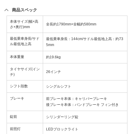
商品スペック
本体サイズ(幅×高
全長約1790mm×全幅約580mm
さ×奥行)mm
最低乗車身長/サド
最低乗車身長：144cm/サドル最低地上高：約73
ル最低地上高
5mm
本体重量
約19.6kg
タイヤサイズ(イン
26インチ
チ)
シフト段数
シングルシフト
ブレーキ
前ブレーキ本体：キャリパーブレーキ
後ブレーキ本体：バンドブレーキ フィン付き
錠前
シリンダーリング錠
前照灯
LEDブロックライト