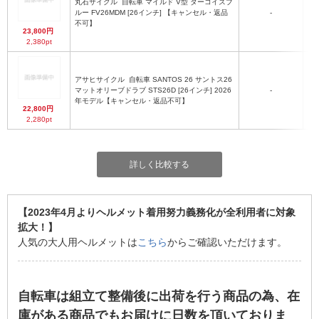
丸石サイクル
自転車 マイルド V型 ターコイズブ
ルー FV26MDM [26インチ] 【キャンセル・返品
-
不可】
23,800円
2,380pt
アサヒサイクル
自転車 SANTOS 26 サントス26
最
マットオリーブドラブ STS26D [26インチ] 2026
-
年モデル【キャンセル・返品不可】
22,800円
2,280pt
詳しく比較する
【2023年4月よりヘルメット着用努力義務化が全利用者に対象
拡大！】
人気の大人用ヘルメットは
こちら
からご確認いただけます。
自転車は組立て整備後に出荷を行う商品の為、在
庫がある商品でもお届けに日数を頂いておりま