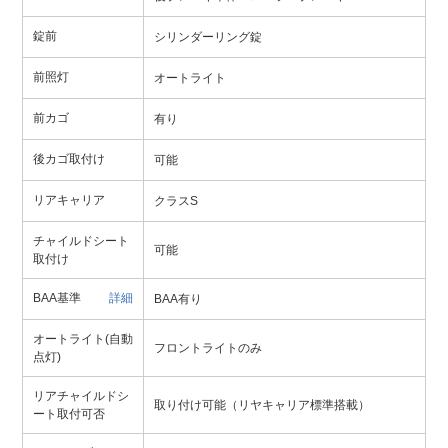
錠前
シリンダーリング錠
前照灯
オートライト
前カゴ
有り
後カゴ取付け
可能
リアキャリア
クラスS
チャイルドシート
可能
取付け
BAA基準
詳細
BAA有り
オートライト(自動
フロントライトのみ
点灯)
リアチャイルドシ
取り付け可能（リヤキャリア標準搭載）
ート取付可否