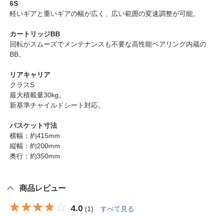
6S
軽いギアと重いギアの幅が広く、広い範囲の変速調整が可能。
カートリッジBB
回転がスムーズでメンテナンスも不要な高性能ベアリング内蔵の
BB。
リアキャリア
クラスS
最大積載量30kg。
新基準チャイルドシート対応。
バスケット寸法
横幅：約415mm
縦幅：約200mm
奥行：約350mm
商品レビュー
4.0
(
1
)
すべて見る