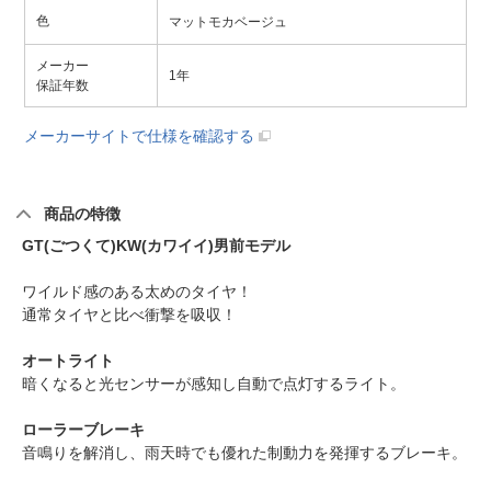
色
マットモカベージュ
メーカー
1年
保証年数
メーカーサイトで仕様を確認する
商品の特徴
GT(ごつくて)KW(カワイイ)男前モデル
ワイルド感のある太めのタイヤ！
通常タイヤと比べ衝撃を吸収！
オートライト
暗くなると光センサーが感知し自動で点灯するライト。
ローラーブレーキ
音鳴りを解消し、雨天時でも優れた制動力を発揮するブレーキ。