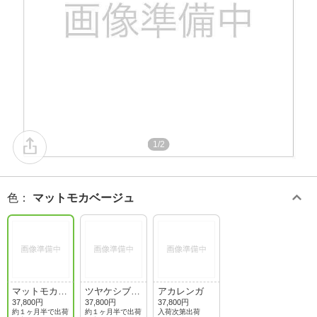
1/2
色
：
マットモカベージュ
マットモカベ
ツヤケシブラ
アカレンガ
ージュ
ック
37,800円
37,800円
37,800円
約１ヶ月半で出荷
約１ヶ月半で出荷
入荷次第出荷