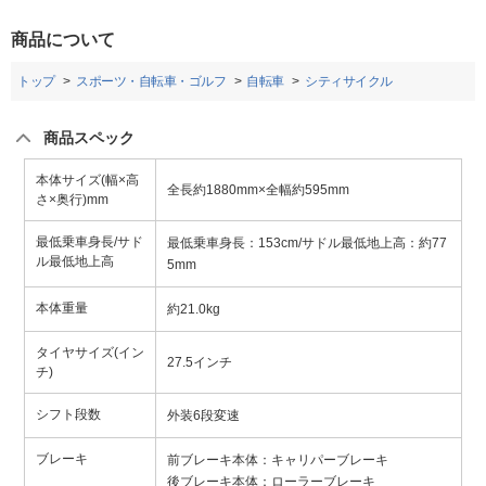
商品について
トップ
スポーツ・自転車・ゴルフ
自転車
シティサイクル
商品スペック
本体サイズ(幅×高
全長約1880mm×全幅約595mm
さ×奥行)mm
最低乗車身長/サド
最低乗車身長：153cm/サドル最低地上高：約77
ル最低地上高
5mm
本体重量
約21.0kg
タイヤサイズ(イン
27.5インチ
チ)
シフト段数
外装6段変速
ブレーキ
前ブレーキ本体：キャリパーブレーキ
後ブレーキ本体：ローラーブレーキ