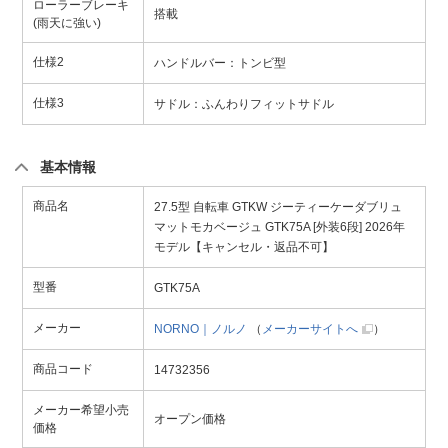
ローラーブレーキ
搭載
(雨天に強い)
仕様2
ハンドルバー：トンビ型
仕様3
サドル：ふんわりフィットサドル
基本情報
商品名
27.5型 自転車 GTKW ジーティーケーダブリュ
マットモカベージュ GTK75A [外装6段] 2026年
モデル【キャンセル・返品不可】
型番
GTK75A
メーカー
NORNO｜ノルノ
（
メーカーサイトへ
）
商品コード
14732356
メーカー希望小売
オープン価格
価格