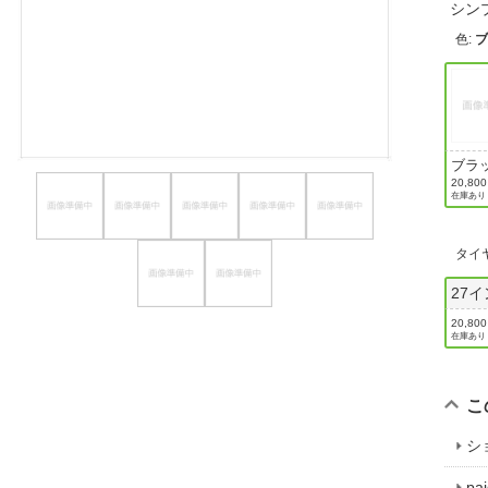
シン
ほしいもの
色
:
お知らせ
ブラ
20,80
在庫あり
タイ
27
20,80
在庫あり
こ
シ
p