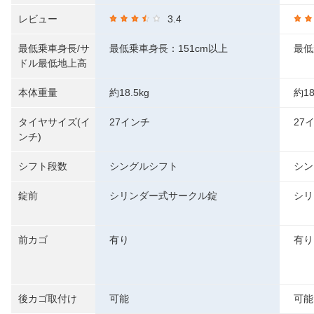
レビュー
3.4
最低乗車身長/サ
最低乗車身長：151cm以上
最低
ドル最低地上高
本体重量
約18.5kg
約18
タイヤサイズ(イ
27インチ
27
ンチ)
シフト段数
シングルシフト
シン
錠前
シリンダー式サークル錠
シリ
前カゴ
有り
有り
後カゴ取付け
可能
可能