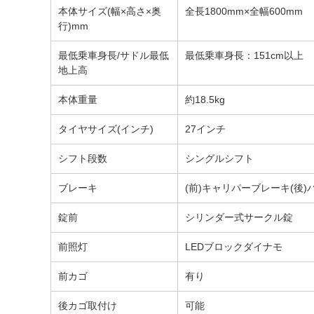
本体サイズ(幅×高さ×奥
全長1800mm×全幅600mm
行)mm
最低乗車身長/サドル最低
最低乗車身長：151cm以上
地上高
本体重量
約18.5kg
タイヤサイズ(インチ)
27インチ
シフト段数
シングルシフト
ブレーキ
(前)キャリパーブレーキ(後
錠前
シリンダー式サークル錠
前照灯
LEDブロックダイナモ
前カゴ
有り
後カゴ取付け
可能