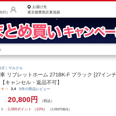
お届け先
無料)
東京都豊島区東池袋
商品をさがす
ランキングからさがす
ネ
カテゴリ一覧からさがす
ポ
CLE｜マルクル
車 リブレットホーム 271BK-F ブラック [27インチ]
店
ル【キャンセル・返品不可】
お
3.4
5
件の商品レビュー
お客様サポート
20,800円
（税込）
ント
2,080ポイント
（
10%
）
ご利用ガイド
（2,080円相当）