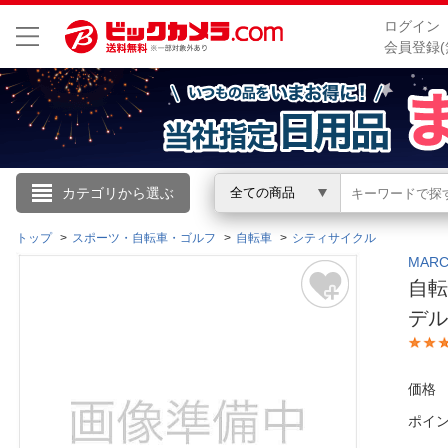
ログイン
会員登録(
こんにちは
カテゴリから選ぶ
全ての商品
ログイン
トップ
スポーツ・自転車・ゴルフ
自転車
シティサイクル
MAR
自転
新規会員登録
デ
会員メニュー
価格
お買いもの履歴
ポイ
閲覧履歴