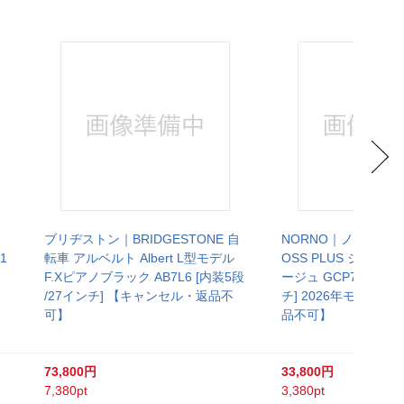
ブリヂストン｜BRIDGESTONE 自
NORNO｜ノルノ 自転
1
転車 アルベルト Albert L型モデル
OSS PLUS ジオク
F.Xピアノブラック AB7L6 [内装5段
ージュ GCP76D [外装
/27インチ] 【キャンセル・返品不
チ] 2026年モデル
可】
品不可】
73,800円
33,800円
7,380pt
3,380pt