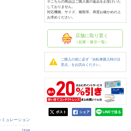
人窓口
※こちらの商品はご購入後の返品をお受けいた
しておりません。
R情報
対応機種、サイズ、種類等、再度お確かめの上
お求めください。
店舗に取り置く
（在庫・展示一覧）
nglish / 中文
ご購入の前に必ず「自転車購入時の注
意点」をお読みください。
ポスト
シェア
LINEで送る
シミュレーション
詳細