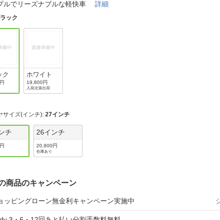
法
プルでリーズナブルな軽快車
詳細
よくある質問・お問合せ
ブラック
I
ご利用規約
E
ック
ホワイト
0円
19,800円
入荷次第出荷
ヤサイズ(インチ)
:
27インチ
インチ
26インチ
0円
20,800円
在庫あり
の商品のキャンペーン
ョッピングローン無金利キャンペーン実施中
aidy 3・6・12回あと払い分割手数料無料