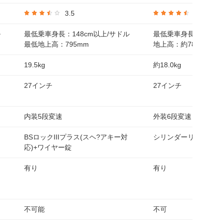
3.5
4.5
ル
最低乗車身長：148cm以上/サドル
最低乗車身長：156c
最低地上高：795mm
地上高：約785mm
19.5kg
約18.0kg
27インチ
27インチ
内装5段変速
外装6段変速
BSロックIIIプラス(スヘ?アキー対
シリンダーリング錠
応)+ワイヤー錠
有り
有り
不可能
不可