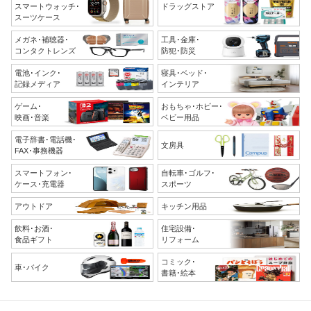
スマートウォッチ･
ドラッグストア
スーツケース
メガネ･補聴器･
工具･金庫･
コンタクトレンズ
防犯･防災
電池･インク･
寝具･ベッド･
記録メディア
インテリア
ゲーム･
おもちゃ･ホビー･
映画･音楽
ベビー用品
電子辞書･電話機･
文房具
FAX･事務機器
スマートフォン･
自転車･ゴルフ･
ケース･充電器
スポーツ
アウトドア
キッチン用品
飲料･お酒･
住宅設備･
食品ギフト
リフォーム
コミック･
車･バイク
書籍･絵本