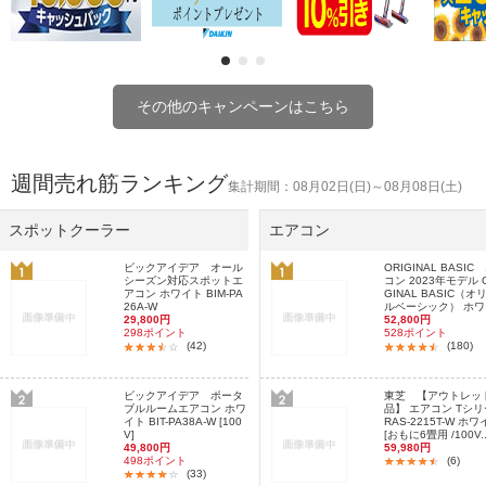
その他のキャンペーンはこちら
週間売れ筋ランキング
集計期間：08月02日(日)～08月08日(土)
スポットクーラー
エアコン
ビックアイデア オール
ORIGINAL BASIC
シーズン対応スポットエ
コン 2023年モデル O
アコン ホワイト BIM-PA
GINAL BASIC（オ
26A-W
ルベーシック） ホワイ
29,800円
52,800円
298ポイント
528ポイント
(42)
(180)
ビックアイデア ポータ
東芝 【アウトレッ
ブルルームエアコン ホワ
品】 エアコン Tシ
イト BIT-PA38A-W [100
RAS-2215T-W ホ
V]
[おもに6畳用 /100V..
49,800円
59,980円
498ポイント
(6)
(33)