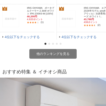
IRIS OHYAMA ポータブ
IRIS OHYAMA エ
ルクーラー 2.3kW ホワイ
2026年モデル airwil
ト IPK-2306S-W [100V]
アウィル）冷房専用
46,200円
ーズ ホワイト I...
4,620ポイント
43,780円
(1)
438ポイント
(2)
4位以下をチェックする
4位以下をチェックする
他のランキングを見る
おすすめ特集 ＆ イチオシ商品