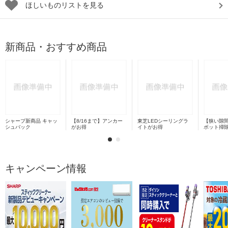
ほしいものリストを見る
新商品・おすすめ商品
シャープ新商品 キャッ
【8/16まで】アンカー
東芝LEDシーリングラ
【狭い隙
シュバック
がお得
イトがお得
ボット掃
キャンペーン情報