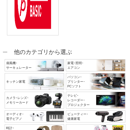
他のカテゴリから選ぶ
扇風機･
家電･照明･
サーキュレーター
エアコン
パソコン･
キッチン家電
プリンター･
PCソフト
テレビ･
カメラ･レンズ･
レコーダー･
メモリーカード
プロジェクター
オーディオ･
ビューティー･
電子ピアノ
健康家電
時計･