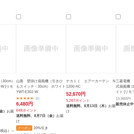
30cm）
山善 壁掛け扇風機（引きひ
ナカトミ エアーカーテン N
三菱電機 K
-W [リモ
もスイッチ・30cm） ホワイト
1200-AC
式扇風機 
YWT-E302-W
イト [リモ
52,670円
(1)
15,980
円
5,267ポイント
6,480円
販売休止中
送料無料、
8月13日（木）
お届
648ポイント
（金）
お届
け
送料無料、
8月7日（金）
お届
け
20%引き
クーポン
円（税込）～