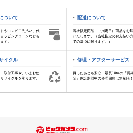
について
配送について
ードやコンビ二先払い、代
当社指定商品、ご指定日に商品をお
ショッピングローンなども
いたします。（当社指定のお支払い
けます。
での決済に限ります。）
サイクル
修理・アフターサービス
置・取付工事や、いまお使
買ったあとも安心！最長10年の「長
のリサイクルを承ります。
証」保証期間中の修理回数は無制限