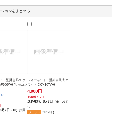
人窓口
R情報
ーションをまとめる
nglish / 中文
ト 壁掛扇風機 ホ
シィーネット 壁掛扇風機 ホ
AF206WH [リモコン
ワイト CKM107WH
4,980円
(2)
498ポイント
送料無料、
8月7日（金）
お届
ト
け
8月7日（金）
お届
20%引き
クーポン