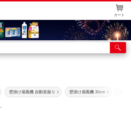
カート
店舗サービス
ット取り置き
イントカードWEB登録
舗情報・店舗一覧
壁掛け扇風機 自動首振り
壁掛け扇風機 30cm
シィー
取り寄せ品入荷状況照会
。