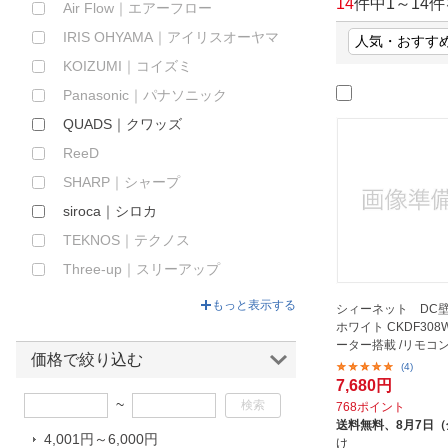
14
件中
1
～
14
件
Air Flow｜エアーフロー
ほしいもの
IRIS OHYAMA｜アイリスオーヤマ
お知らせ
KOIZUMI｜コイズミ
Panasonic｜パナソニック
QUADS｜クワッズ
ReeD
SHARP｜シャープ
siroca｜シロカ
TEKNOS｜テクノス
Three-up｜スリーアップ
エスケイジャパン｜SKJapan
もっと表示する
シィーネット DC
おおたけ｜ohtake
ホワイト CKDF308W
ーター搭載 /リモコン
シィーネット｜C:NET
価格で絞り込む
(4)
7,680円
シーズコーポレーション｜C’s
~
CORPORATION
768ポイント
送料無料、
8月7日
ゼピール｜ZEPEAL
4,001円～6,000円
け