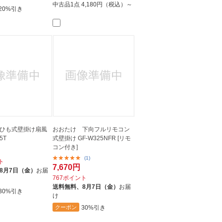
中古品1点
4,180円（税込）～
20%引き
ひも式壁掛け扇風
おおたけ 下向フルリモコン
5T
式壁掛け GF-W325NFR [リモ
コン付き]
(1)
ト
7,670円
8月7日（金）
お届
767ポイント
送料無料、
8月7日（金）
お届
30%引き
け
30%引き
クーポン