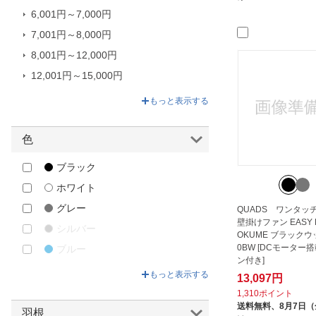
トヨトミ｜TOYOTOMI
6,001円～7,000円
ナカトミ｜NAKATOMI
7,001円～8,000円
ヒロコーポレーション｜HIRO
8,001円～12,000円
CORPORATION
12,001円～15,000円
ユアサプライムス｜YUASA
15,001円～52,670円
もっと表示する
PRIMUS
三菱電機｜Mitsubishi Electric
色
兼備生活
大進｜DAISHIN
ブラック
山善｜YAMAZEN
ホワイト
広電｜KODEN
グレー
QUADS ワンタッ
壁掛けファン EASY FI
東芝｜TOSHIBA
シルバー
OKUME ブラックウッ
0BW [DCモーター搭
ブルー
ン付き]
ブラウン
もっと表示する
13,097円
その他
1,310ポイント
送料無料、
8月7日
羽根