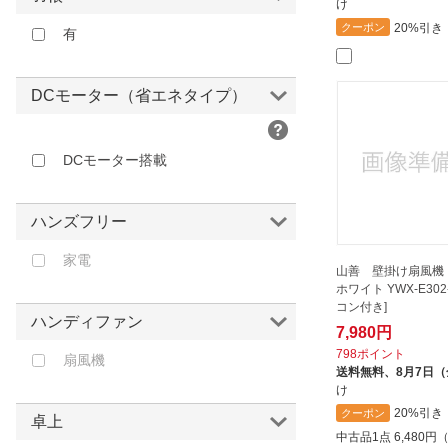
け
20%引き
クーポン
有
DCモーター（省エネタイプ）
DCモーター搭載
ハンズフリー
家電
山善 壁掛け扇風機（
ホワイト YWX-E302
コン付き]
ハンディファン
7,980円
798ポイント
扇風機
送料無料、
8月7日
け
20%引き
クーポン
卓上
中古品1点
6,480