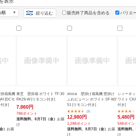
法
を表示
よくある質問・お問合せ
I
販売終了商品を含める
バリエ
絞り込む
ご利用規約
E
壁掛扇風機
東芝 壁掛扇 ホワイト TF-30
siroca 壁掛け扇風機 壁掛け
シィーネッ
H [DCモ
RK29-W [リモコン付き]
ふわビューン ホワイト SF-W2
ワイト CK
付き]
51 [リモコン付き]
付き]
7,860円
(3)
786ポイント
12,980円
5,480円
送料無料、
8月7日（金）
お届
1,298ポイント
548ポイン
け
（金）
お届
送料無料、
8月7日（金）
お届
送料無料、
け
け