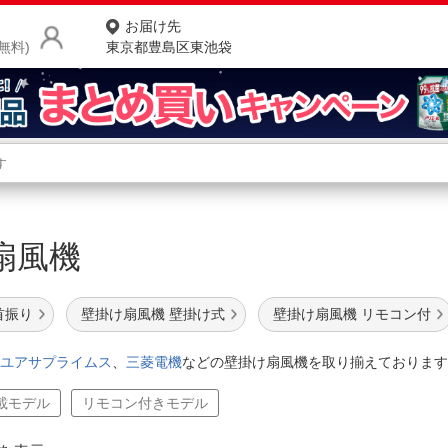
お届け先
無料)
東京都豊島区東池袋
商品をさがす
ランキングからさがす
ネ
け扇風機
カテゴリ一覧からさがす
ポ
店
首振り
壁掛け扇風機 壁掛け式
壁掛け扇風機 リモコン付
お
ユアサプライムス
、
三菱電機
などの壁掛け扇風機を取り揃えております
お客様サポート
載モデル
リモコン付きモデル
ご利用ガイド