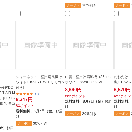
30%引き
クーポン
クーポン
シィーネット 壁掛扇風機 ホ
山善 壁掛け扇風機（35cm）
おおたけ 
ワイト CKAF501WH [リモコン
ホワイト YWX-F352-W
機 GF-W32
チ分解DC
付き]
8,660円
6,570円
T AIR M
(1)
866ポイント
657ポイン
ド QS67
8,247円
送料無料、
8月7日（金）
お届
送料無料、
載 /リモコ
83ポイント
け
け
送料無料、
8月7日（金）
お届
20%引き
クーポン
クーポン
け
30%引き
クーポン
（金）
お届