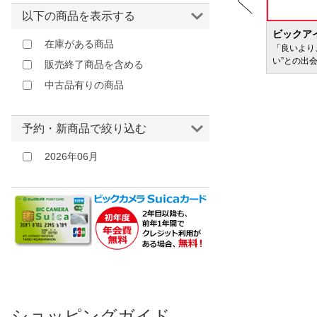
以下の商品を表示する
BIC WAVE
ビックア
在庫がある商品
サービ
「どきどき・わくわく」をさまざまなコンテン
「良いより
ツに載せてお届けします
い”との出
販売終了商品を含める
中古品有りの商品
予約・新商品で絞り込む
2026年06月
ショッピングガイド