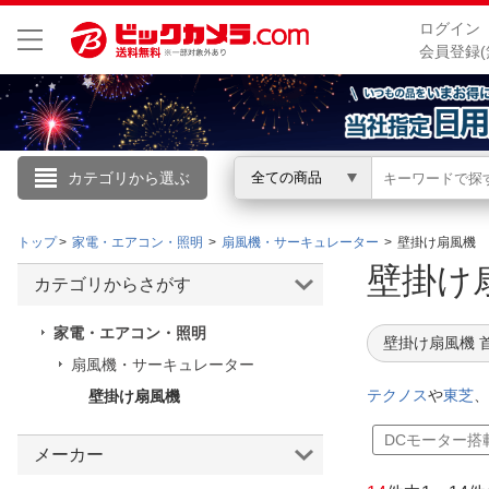
ログイン
会員登録(
カテゴリから選ぶ
全ての商品
こんにちは
トップ
家電・エアコン・照明
扇風機・サーキュレーター
壁掛け扇風機
ログイン
壁掛
カテゴリからさがす
新規会員登録
家電・エアコン・照明
壁掛け扇風機 
扇風機・サーキュレーター
会員メニュー
テクノス
や
東芝
、
壁掛け扇風機
お買いもの履歴
DCモーター搭
メーカー
閲覧履歴