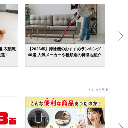
選 衣類乾
【2026年】掃除機のおすすめランキング
【20
厳選！
40選 人気メーカーや種類別の特徴も紹介
屋干し
もっと見る