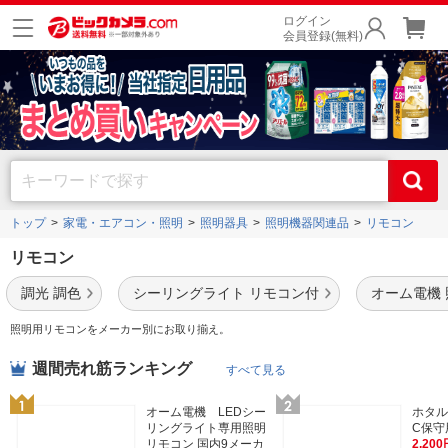
ログイン
会員登録(無料)
トップ
家電・エアコン・照明
照明器具
照明機器関連品
リモコン
リモコン
調光 調色
シーリングライト リモコン付
オーム電機
照明用リモコンをメーカー別にお取り揃え。
週間売れ筋ランキング
すべて見る
オーム電機 LEDシー
ホタル
リングライト専用照明
C保守
リモコン 国内9メーカ
2,200