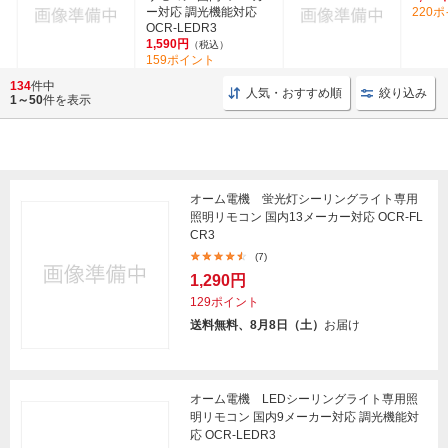
ー対応 調光機能対応
220
OCR-LEDR3
1,590円
（税込）
159ポイント
(13)
134
件中
人気・おすすめ順
絞り込み
1～50
件を表示
オーム電機 蛍光灯シーリングライト専用
照明リモコン 国内13メーカー対応 OCR-FL
CR3
(7)
1,290円
129ポイント
送料無料、8月8日（土）
お届け
オーム電機 LEDシーリングライト専用照
明リモコン 国内9メーカー対応 調光機能対
応 OCR-LEDR3