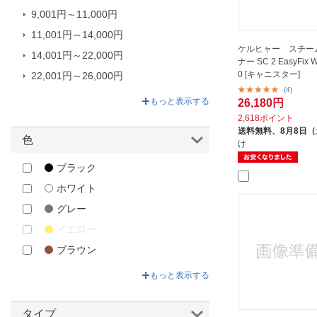
ライト＆イージー｜Light’n’Easy
9,001円～11,000円
蔵王産業｜ZAOH
11,001円～14,000円
ケルヒャー スチー
14,001円～22,000円
ナー SC 2 EasyFix 
0 [キャニスター]
22,001円～26,000円
(4)
26,001円～59,060円
もっと表示する
26,180円
2,618ポイント
送料無料、
8月8日
色
け
ブラック
ホワイト
グレー
イエロー
ブラウン
ピンク
もっと表示する
タイプ