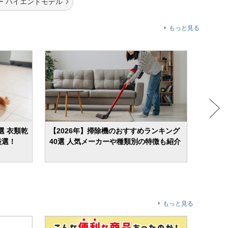
ー ハイエンドモデル
もっと見る
選 衣類乾
【2026年】掃除機のおすすめランキング
【20
厳選！
40選 人気メーカーや種類別の特徴も紹介
屋干し
もっと見る