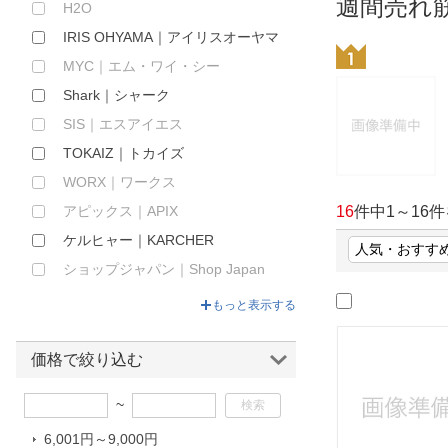
週間売れ
H2O
ほしいもの
IRIS OHYAMA｜アイリスオーヤマ
お知らせ
MYC｜エム・ワイ・シー
Shark｜シャーク
SIS｜エスアイエス
TOKAIZ｜トカイズ
WORX｜ワークス
アピックス｜APIX
16
件中
1
～
16
件
ケルヒャー｜KARCHER
ショップジャパン｜Shop Japan
ツカモトエイム｜TSUKAMOTO
もっと表示する
AIM
ブラック＆デッカー｜BLACK +
価格で絞り込む
DECKER
プラスマイナスゼロ｜PLUS
~
MINUS ZERO
6,001円～9,000円