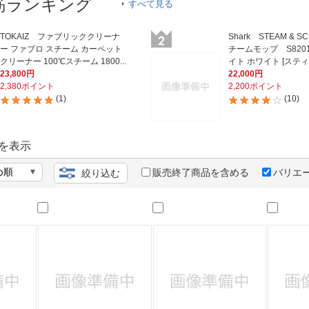
法
筋ランキング
すべて見る
よくある質問・お問合せ
I
ご利用規約
TOKAIZ ファブリッククリーナ
Shark STEAM & 
ー ファブロ スチーム カーペット
チームモップ S820
クリーナー 100℃スチーム 1800...
イト ホワイト [スティ
23,800円
22,000円
2,380ポイント
2,200ポイント
(1)
(10)
E
を表示
販売終了商品を含める
バリエ
絞り込む