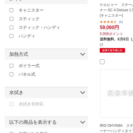
ケルヒャー スチー
キャニスター
ナー SC 4 Deluxe 1.
[キャニスター]
スティック
(4)
59,060円
スティック・ハンディ
5,906ポイント
ハンディ
送料無料、
8月8日
け
加熱方式
ボイラー式
パネル式
水拭き
水拭き非対応
以下の商品を表示する
IRIS OHYAMA 
ーナーハンディタイプ 