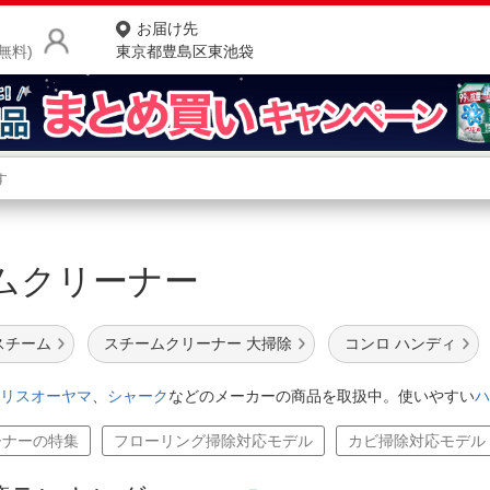
お届け先
無料)
東京都豊島区東池袋
商品をさがす
ランキングからさがす
ネ
ムクリーナー
カテゴリ一覧からさがす
ポ
店
スチーム
スチームクリーナー 大掃除
コンロ ハンディ
お
リスオーヤマ
、
シャーク
などのメーカーの商品を取扱中。使いやすい
ハ
お客様サポート
ーナーの特集
フローリング掃除対応モデル
カビ掃除対応モデル
ご利用ガイド