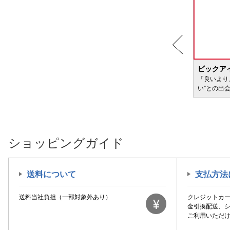
BIC WAVE
ビックア
サービ
「どきどき・わくわく」をさまざまなコンテン
「良いより
ツに載せてお届けします
い”との出
ショッピングガイド
送料について
支払方法
送料当社負担（一部対象外あり）
クレジットカ
金引換配送、
ご利用いただ