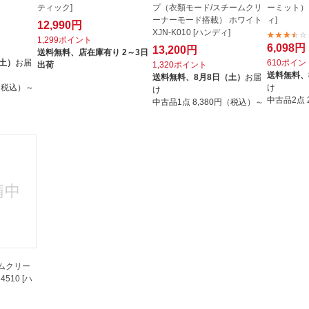
ティック]
プ（衣類モード/スチームクリ
ーミット） 
ーナーモード搭載） ホワイト
ィ]
12,990円
XJN-K010 [ハンディ]
1,299ポイント
6,098円
13,200円
送料無料、
店在庫有り 2～3日
（土）
お届
610ポイン
出荷
1,320ポイント
送料無料、
送料無料、
8月8日（土）
お届
円（税込）～
け
け
中古品2点
中古品1点
8,380円（税込）～
ムクリー
64510 [ハ