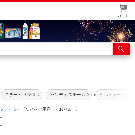
カート
店舗サービス
ット取り置き
イントカードWEB登録
舗情報・店舗一覧
スチーム 大掃除
ハンディ スチーム
ケルヒャー 大掃除
取り寄せ品入荷状況照会
ンディタイプ
などをご用意しております。