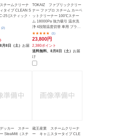
スチームクリーナ
TOKAIZ ファブリッククリー
タイプ CLEAN S
ナー ファブロ スチーム カーペ
SC-25 [スティック・
ットクリーナー 100℃スチー
ム 18000Pa 強力吸引 温水洗
浄 4段階温度切替 車用 ブラッ
(2)
ク ...
(1)
23,800円
ト
8月8日（土）
お届
2,380ポイント
送料無料、
8月8日（土）
お届
け
デッカー スチー
蔵王産業 スチームクリーナ
SteaMitt（スチ
ー キャニスタータイプ CLE