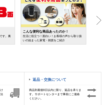
こんな便利な商品あったのか！
人気売
ルです。裏
生活に役立つ！面白い！お客様の声から取り扱
カテゴ
いの始まった家電・雑貨をご紹介
けます
返品・交換について
届け
商品到着後8日以内に限り、返品を承りま
方法
す。サポートセンターまで事前にご連絡
ください。