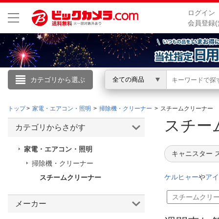
ログイン
会員登録(
カテゴリから選ぶ
全ての商品
こんにちは
トップ
家電・エアコン・照明
掃除機・クリーナー
スチームクリーナー
ログイン
スチー
カテゴリからさがす
新規会員登録
家電・エアコン・照明
キャニスター 
掃除機・クリーナー
会員メニュー
ケルヒャー
や
アイ
スチームクリーナー
お買いもの履歴
スチームクリ
メーカー
閲覧履歴