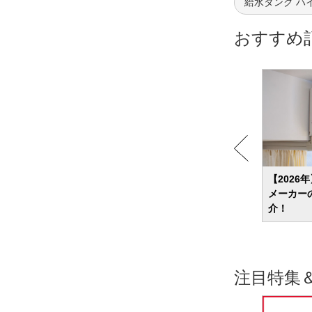
給水タンク ハ
おすすめ
13選
【2026年】コードレス掃除機のおすすめ
【2026
紹介
ランキング24選 吸引力？軽さ？ニーズ別
メーカー
に商品を紹介
介！
注目特集