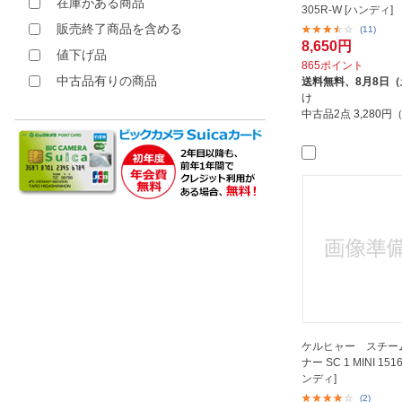
在庫がある商品
305R-W [ハンディ]
販売終了商品を含める
(11)
8,650円
値下げ品
865ポイント
中古品有りの商品
送料無料、
8月8日
け
中古品2点
3,280
ケルヒャー スチー
ナー SC 1 MINI 151
ンディ]
(2)