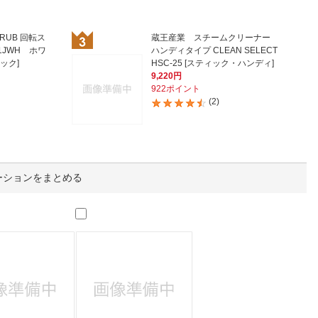
人窓口
R情報
SCRUB 回転ス
蔵王産業 スチームクリーナー
1JWH ホワ
ハンディタイプ CLEAN SELECT
ック]
HSC-25 [スティック・ハンディ]
9,220円
922ポイント
(2)
nglish / 中文
ーションをまとめる