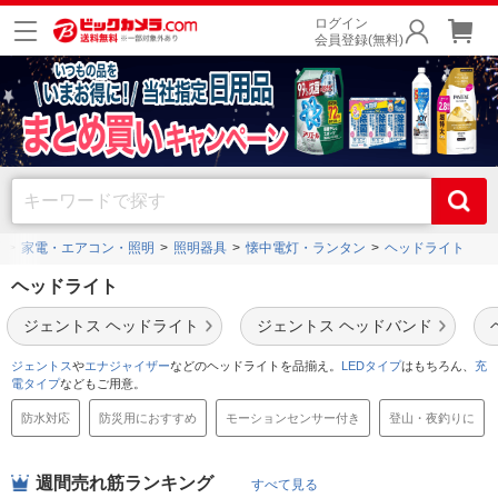
ログイン
会員登録(無料)
プ
家電・エアコン・照明
照明器具
懐中電灯・ランタン
ヘッドライト
ヘッドライト
ジェントス ヘッドライト
ジェントス ヘッドバンド
ジェントス
や
エナジャイザー
などのヘッドライトを品揃え。
LEDタイプ
はもちろん、
充
電タイプ
などもご用意。
防水対応
防災用におすすめ
モーションセンサー付き
登山・夜釣りに
週間売れ筋ランキング
すべて見る