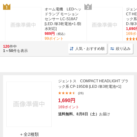
オーム電機 LEDヘッ
ジェン
ドランプ モーション
CT H
センサー LC-S18A7
ック系 
[LED /単3乾電池×1 /防
D /単
水対応]
1,690
989円
169
（税込）
99ポイント
(2)
120
件中
人気・おすすめ順
絞り込み
1～50
件を表示
ジェントス COMPACT HEADLIGHT ブラ
ック系 CP-195DB [LED /単3乾電池×1]
(26)
1,690円
169ポイント
送料無料、8月8日（土）
お届け
＋全2種類