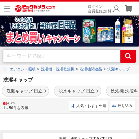
ログイン
会員登録(無料)
家電・エアコン・照明
洗濯機・洗濯乾燥機
洗濯機関連品
洗濯キャップ
洗濯キャップ
洗濯キャップ 日立
脱水キャップ 日立
洗濯機 洗濯キ
パナソニック
や
シャープ
、
東芝
などの人気メーカーの洗濯キャップを豊富に取り揃え
69
件中
人気・おすすめ順
絞り込み
ております。
1～50
件を表示
東芝 洗濯キャップ TW-CP530