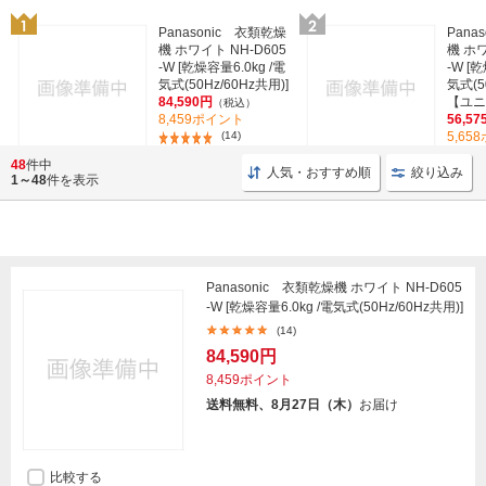
Panasonic 衣類乾燥
Pana
機 ホワイト NH-D605
機 ホワ
-W [乾燥容量6.0kg /電
-W [
気式(50Hz/60Hz共用)]
気式(5
84,590円
【ユニッ
（税込）
8,459ポイント
56,57
(14)
5,65
48
件中
人気・おすすめ順
絞り込み
1～48
件を表示
Panasonic 衣類乾燥機 ホワイト NH-D605
-W [乾燥容量6.0kg /電気式(50Hz/60Hz共用)]
(14)
84,590円
8,459ポイント
送料無料、8月27日（木）
お届け
比較する