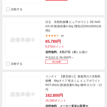
比較する
日立 衣類乾燥機 ピュアホワイト DE-N40
HX-W [乾燥容量4.0kg /電気式(50Hz/60Hz共
用)]
(8)
65,780円
6,578ポイント
送料無料、8月27日（木）
お届け
中古品1点
38,480円～
比較する
リンナイ 【要見積り】 家庭用ガス衣類乾
燥機 8kgタイプ 乾太くん ピュアホワイト
RDT-80(A) [乾燥容量8.0kg /都市ガス12・13
A]
162,800円
16,280ポイント
送料無料、メーカー直送お取寄せ