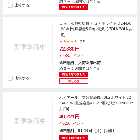
約２～３週間で出荷予定
比較する
日立 衣類乾燥機 ピュアホワイト DE-N50
HV-W [乾燥容量5.0kg /電気式(50Hz/60Hz共
用)]
(23)
72,880円
7,288ポイント
送料無料、入荷次第出荷
約２～３週間で出荷予定
比較する
ハイアール 衣類乾燥機4.0kg ホワイト JZ-
K40A-W [乾燥容量4.0kg /電気式(50Hz/60Hz
共用)]
40,221円
4,023ポイント
送料無料、8月10日（月）
お届け