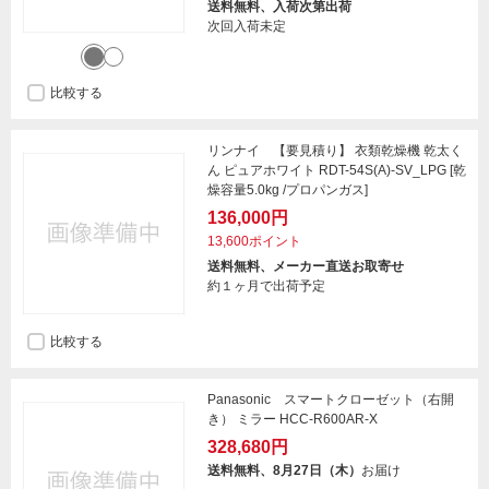
送料無料、入荷次第出荷
次回入荷未定
比較する
リンナイ 【要見積り】 衣類乾燥機 乾太く
ん ピュアホワイト RDT-54S(A)-SV_LPG [乾
燥容量5.0kg /プロパンガス]
136,000円
13,600ポイント
送料無料、メーカー直送お取寄せ
約１ヶ月で出荷予定
比較する
Panasonic スマートクローゼット（右開
き） ミラー HCC-R600AR-X
328,680円
送料無料、8月27日（木）
お届け