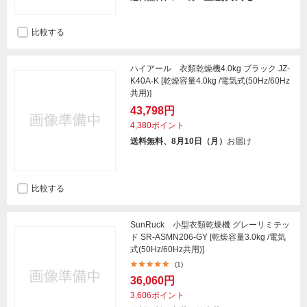
比較する
ハイアール 衣類乾燥機4.0kg ブラック JZ-
K40A-K [乾燥容量4.0kg /電気式(50Hz/60Hz
共用)]
43,798円
4,380ポイント
送料無料、8月10日（月）
お届け
比較する
SunRuck 小型衣類乾燥機 グレーリミテッ
ド SR-ASMN206-GY [乾燥容量3.0kg /電気
式(50Hz/60Hz共用)]
(1)
36,060円
3,606ポイント