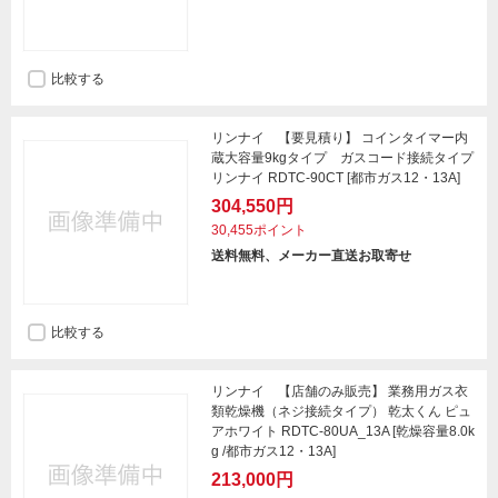
比較する
リンナイ 【要見積り】 コインタイマー内
蔵大容量9kgタイプ ガスコード接続タイプ
リンナイ RDTC-90CT [都市ガス12・13A]
304,550円
30,455ポイント
送料無料、メーカー直送お取寄せ
比較する
リンナイ 【店舗のみ販売】 業務用ガス衣
類乾燥機（ネジ接続タイプ） 乾太くん ピュ
アホワイト RDTC-80UA_13A [乾燥容量8.0k
g /都市ガス12・13A]
213,000円