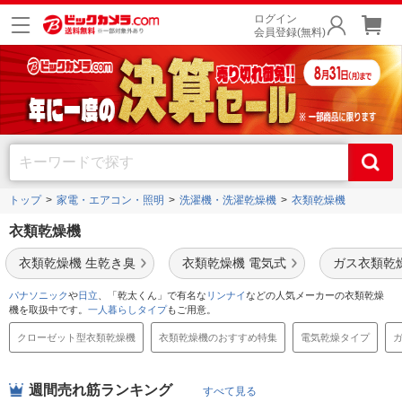
ログイン
会員登録(無料)
トップ
家電・エアコン・照明
洗濯機・洗濯乾燥機
衣類乾燥機
衣類乾燥機
衣類乾燥機 生乾き臭
衣類乾燥機 電気式
ガス衣類乾
パナソニック
や
日立
、「乾太くん」で有名な
リンナイ
などの人気メーカーの衣類乾燥
機を取扱中です。
一人暮らしタイプ
もご用意。
クローゼット型衣類乾燥機
衣類乾燥機のおすすめ特集
電気乾燥タイプ
週間売れ筋ランキング
すべて見る