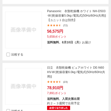
Panasonic 衣類乾燥機 ホワイト NH-D503
-W [乾燥容量5.0kg /電気式(50Hz/60Hz共用)]
【ユニット台は別売】
(72)
56,575円
5,658ポイント
送料無料、8月10日（月）
お届け
比較する
日立 衣類乾燥機 ピュアホワイト DE-N60
HV-W [乾燥容量6.0kg /電気式(50Hz/60Hz共
用)]
(23)
78,910円
7,891ポイント
送料無料、入荷次第出荷
約２～３週間で出荷予定