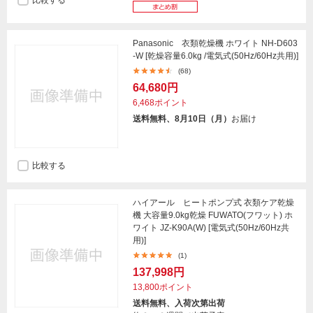
比較する
Panasonic 衣類乾燥機 ホワイト NH-D603
-W [乾燥容量6.0kg /電気式(50Hz/60Hz共用)]
(68)
64,680円
6,468ポイント
送料無料、8月10日（月）
お届け
比較する
ハイアール ヒートポンプ式 衣類ケア乾燥
機 大容量9.0kg乾燥 FUWATO(フワット) ホ
ワイト JZ-K90A(W) [電気式(50Hz/60Hz共
用)]
(1)
137,998円
13,800ポイント
送料無料、入荷次第出荷