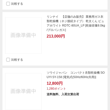
比較する
リンナイ 【店舗のみ販売】 業務用ガス衣
類乾燥機（ネジ接続タイプ） 乾太くん ピュ
アホワイト RDTC-80UA_LP [乾燥容量8.0kg
/プロパンガス]
213,000円
比較する
ソウイジャパン コンパクト衣類乾燥機 SO
UYI SY-158 [電気式(50Hz/60Hz共用)]
12,800円
1,280ポイント
送料無料、入荷次第出荷