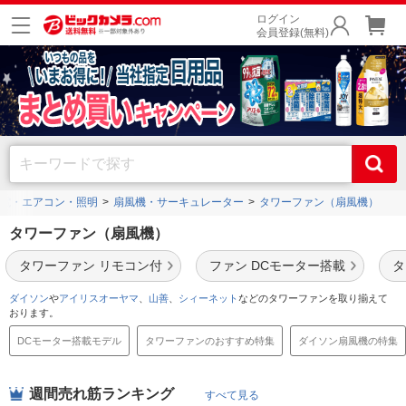
ログイン
会員登録(無料)
電・エアコン・照明
扇風機・サーキュレーター
タワーファン（扇風機）
タワーファン（扇風機）
タワーファン リモコン付
ファン DCモーター搭載
タ
ダイソン
や
アイリスオーヤマ
、
山善
、
シィーネット
などのタワーファンを取り揃えて
おります。
DCモーター搭載モデル
タワーファンのおすすめ特集
ダイソン扇風機の特集
週間売れ筋ランキング
すべて見る