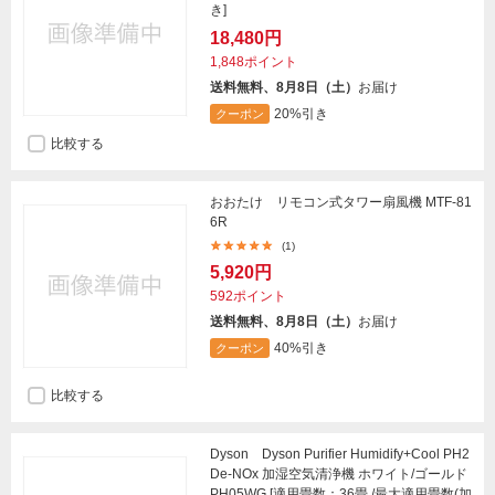
き]
18,480円
1,848ポイント
送料無料、8月8日（土）
お届け
20%引き
クーポン
比較する
おおたけ リモコン式タワー扇風機 MTF-81
6R
(1)
5,920円
592ポイント
送料無料、8月8日（土）
お届け
40%引き
クーポン
比較する
Dyson Dyson Purifier Humidify+Cool PH2
De-NOx 加湿空気清浄機 ホワイト/ゴールド
PH05WG [適用畳数：36畳 /最大適用畳数(加