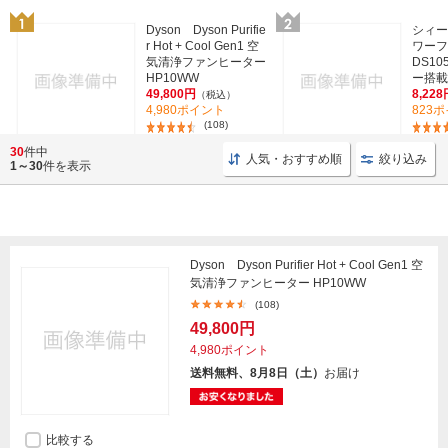
Dyson Dyson Purifie
シィー
r Hot + Cool Gen1 空
ワーフ
気清浄ファンヒーター
DS10
HP10WW
ー搭載
49,800円
8,228
（税込）
4,980ポイント
823
(108)
30
件中
人気・おすすめ順
絞り込み
1～30
件を表示
Dyson Dyson Purifier Hot + Cool Gen1 空
気清浄ファンヒーター HP10WW
(108)
49,800円
4,980ポイント
送料無料、8月8日（土）
お届け
比較する