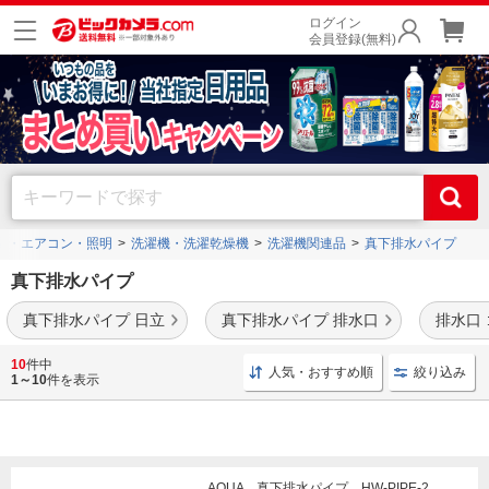
ログイン
会員登録(無料)
電・エアコン・照明
洗濯機・洗濯乾燥機
洗濯機関連品
真下排水パイプ
真下排水パイプ
真下排水パイプ 日立
真下排水パイプ 排水口
排水口
日立
や
パナソニック
、
東芝
などの人気メーカーの洗濯機用真下排水パイプを豊富に取
10
件中
人気・おすすめ順
絞り込み
り揃えております。
1～10
件を表示
AQUA 真下排水パイプ HW-PIPE-2