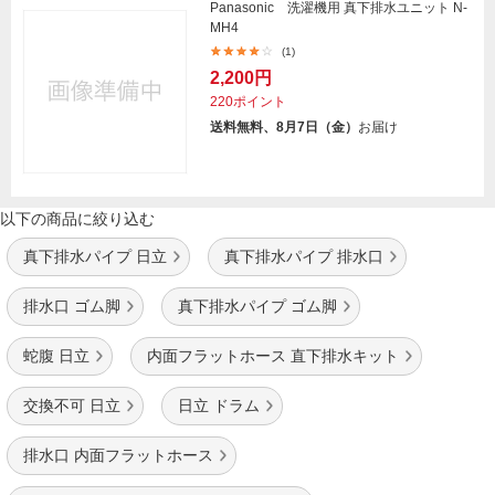
Panasonic 洗濯機用 真下排水ユニット N-
MH4
(1)
2,200円
220ポイント
送料無料、8月7日（金）
お届け
以下の商品に絞り込む
真下排水パイプ 日立
真下排水パイプ 排水口
排水口 ゴム脚
真下排水パイプ ゴム脚
蛇腹 日立
内面フラットホース 直下排水キット
交換不可 日立
日立 ドラム
排水口 内面フラットホース