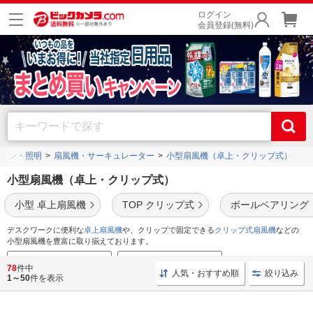
ログイン
会員登録(無料)
コン・照明
扇風機・サーキュレーター
小型扇風機（卓上・クリップ式）
小型扇風機（卓上・クリップ式）
小型 卓上扇風機
TOP クリップ式
ボールベアリング
デスクワークに便利な
卓上扇風機
や、クリップで固定できる
クリップ式扇風機
などの
小型扇風機を豊富に取り揃えております。
卓上扇風機のおすすめ特集
USB扇風機のおすすめ特集
78
件中
人気・おすすめ順
絞り込み
1～50
件を表示