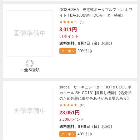
DOSHISHA 充電式ポータブルファン ホワ
イト FBA-160BWH [DCモーター搭載]
(5)
3,011円
31ポイント
送料無料、8月7日（金）
お届け
30%引き
クーポン
＋全3種類
siroca サーキュレーター HOT＆COOL ポ
カクール SH-CD131 [首振り機能] 【処分品
のため外装に傷や色あせがある場合あり】
(10)
23,051円
2,306ポイント
送料無料、8月9日（日）
お届け
40%引き
クーポン